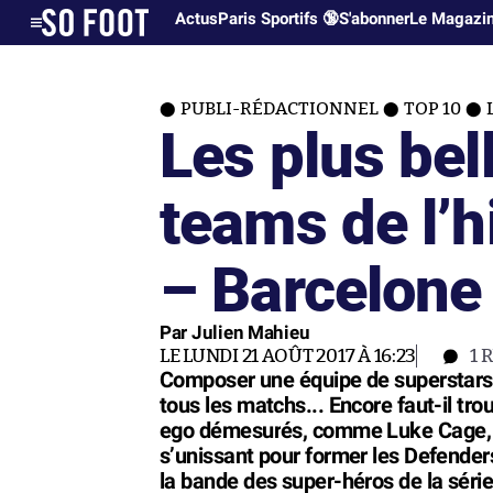
Actus
Paris Sportifs 🔞
S'abonner
Le Magazi
PUBLI-RÉDACTIONNEL
TOP 10
Les plus be
teams de l’h
– Barcelone
Par Julien Mahieu
LE LUNDI 21 AOÛT 2017 À 16:23
1
R
Composer une équipe de superstars 
tous les matchs... Encore faut-il tr
ego démesurés, comme Luke Cage, Je
s’unissant pour former les Defender
la bande des super-héros de la série 