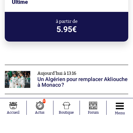
Ultime
à partir de
5.95€
Aujourd'hui à 13:16
Un Algérien pour remplacer Akliouche
à Monaco ?
10
Aujourd'hui à 13:05
L'ancien Montpelliérain Junior
Accueil
Actus
Boutique
Forum
Sambia retrouve un club en Ligue 2
Menu
Aujourd'hui à 13:03