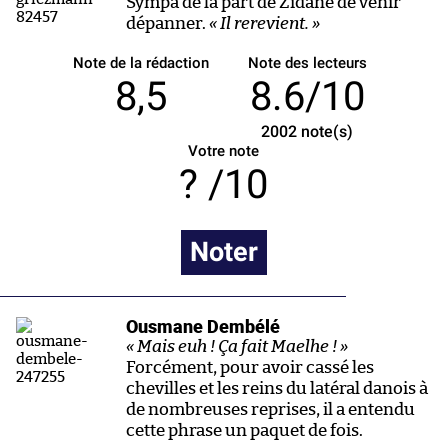
Sympa de la part de Zidane de venir
dépanner.
« Il rerevient. »
Note de la rédaction
Note des lecteurs
8,5
8.6/10
2002
note(s)
Votre note
/10
Noter
Ousmane Dembélé
« Mais euh ! Ça fait Maelhe ! »
Forcément, pour avoir cassé les
chevilles et les reins du latéral danois à
de nombreuses reprises, il a entendu
cette phrase un paquet de fois.