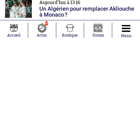
Aujourd'hui à 13:16
Un Algérien pour remplacer Akliouche
à Monaco ?
10
Aujourd'hui à 13:05
Accueil
Actus
Boutique
Forum
Menu
L'ancien Montpelliérain Junior
Sambia retrouve un club en Ligue 2
Aujourd'hui à 13:03
Monaco serait intéressé par
l'imitateur officiel de Donald Trump
Donner une note
Nos partenaires
0
1
2
3
4
5
6
7
8
9
10