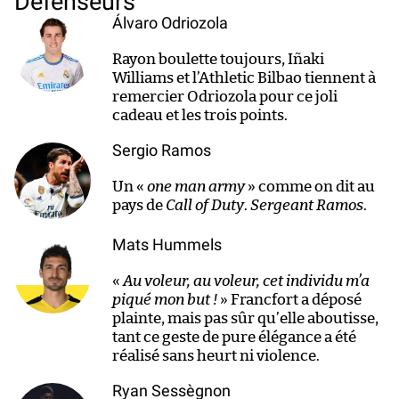
Défenseurs
Álvaro Odriozola
Rayon boulette toujours, Iñaki
Williams et l’Athletic Bilbao tiennent à
remercier Odriozola pour ce joli
cadeau et les trois points.
Sergio Ramos
Un «
one man army
» comme on dit au
pays de
Call of Duty
.
Sergeant Ramos
.
Mats Hummels
«
Au voleur, au voleur, cet individu m’a
piqué mon but !
» Francfort a déposé
plainte, mais pas sûr qu’elle aboutisse,
tant ce geste de pure élégance a été
réalisé sans heurt ni violence.
Ryan Sessègnon