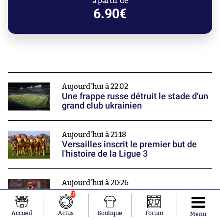
à partir de
6.90€
Aujourd'hui à 22:02
Une frappe russe détruit le stade d'un
grand club ukrainien
Aujourd'hui à 21:18
Versailles inscrit le premier but de
l'histoire de la Ligue 3
Aujourd'hui à 20:26
Un champion d'Italie fait ses adieux à
10
Milan
Nos partenaires
Accueil
Actus
Boutique
Forum
Menu