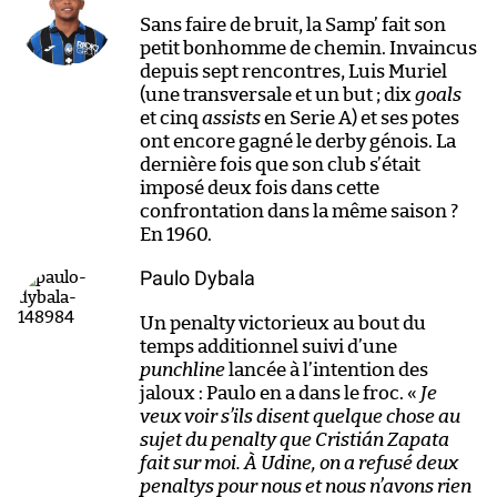
Sans faire de bruit, la Samp’ fait son
petit bonhomme de chemin. Invaincus
depuis sept rencontres, Luis Muriel
(une transversale et un but ; dix
goals
et cinq
assists
en Serie A) et ses potes
ont encore gagné le derby génois. La
dernière fois que son club s’était
imposé deux fois dans cette
confrontation dans la même saison ?
En 1960.
Paulo Dybala
Un penalty victorieux au bout du
temps additionnel suivi d’une
punchline
lancée à l’intention des
jaloux : Paulo en a dans le froc. «
Je
veux voir s’ils disent quelque chose au
sujet du penalty que Cristián Zapata
fait sur moi. À Udine, on a refusé deux
penaltys pour nous et nous n’avons rien