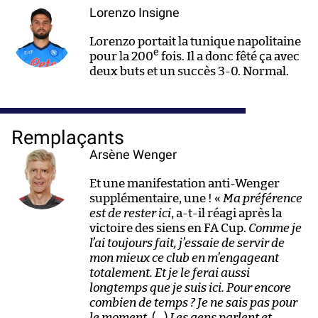
Lorenzo Insigne
Lorenzo portait la tunique napolitaine
e
pour la 200
fois. Il a donc fêté ça avec
deux buts et un succès 3-0. Normal.
Remplaçants
Arsène Wenger
Et une manifestation anti-Wenger
supplémentaire, une ! «
Ma préférence
est de rester ici
, a-t-il réagi après la
victoire des siens en FA Cup.
Comme je
l’ai toujours fait, j’essaie de servir de
mon mieux ce club en m’engageant
totalement. Et je le ferai aussi
longtemps que je suis ici. Pour encore
combien de temps ? Je ne sais pas pour
le moment.
(…)
Les gens parlent et