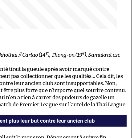
e
e
khothai // Carlão (14
), Thong-on (19
), Samakrat csc
té tirait la gueule après avoir marqué contre
ut pas collectionner que les qualités… Cela dit, les
ontre leur ancien club sont insupportables. Non,
it être plus forte que n’importe quel sourire contenu.
i n’en a rien à carrer des pudeurs de gazelle un
 match de Premier League sur l’autel de la Thai League
ent plus leur but contre leur ancien club
all suit la mousson. Dénouement à suivre fin