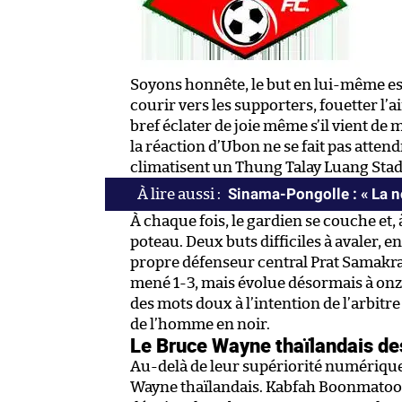
Soyons honnête, le but en lui-même est
courir vers les supporters, fouetter l’a
bref éclater de joie même s’il vient d
la réaction d’Ubon ne se fait pas attendr
climatisent un Thung Talay Luang Stadi
Sinama-Pongolle : «
La n
À chaque fois, le gardien se couche et, à
poteau. Deux buts difficiles à avaler, 
propre défenseur central Prat Samakrat
mené 1-3, mais évolue désormais à onz
des mots doux à l’intention de l’arbit
de l’homme en noir.
Le Bruce Wayne thaïlandais d
Au-delà de leur supériorité numérique
Wayne thaïlandais. Kabfah Boonmatoon e