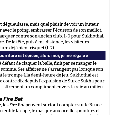
 dégueulasse, mais quel plaisir de voir un buteur
ir avec le poing, embrasser l’écusson de son maillot,
e marquer contre son ancien club. 1-0 pour Sukhothai,
e. De la tête, puis à mi-distance, les visiteurs
um déjà bien frisquet (1-2).
ourriture est épicée, alors moi, je me régale
»
 défaut de claquer la balle, finit par se manger le
en somme. Ses affaires ne s’arrangent pas lorsque son
 le trompe à la demi-heure de jeu. Sukhothai est
e contre dix depuis l’expulsion de Suree Sukha pour
re – sûrement un compliment envers la raie au milieu
es
Fire Bat
, les
Fire Bat
peuvent surtout compter sur le Bruce
nfile la cape, le masque aux oreilles pointues et