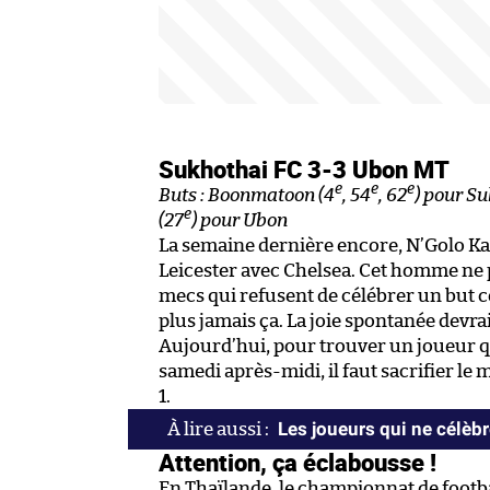
Sukhothai FC 3-3 Ubon MT
e
e
e
Buts : Boonmatoon (4
, 54
, 62
) pour Su
e
(27
) pour Ubon
La semaine dernière encore, N’Golo Kan
Leicester avec Chelsea. Cet homme ne pe
mecs qui refusent de célébrer un but c
plus jamais ça. La joie spontanée devra
Aujourd’hui, pour trouver un joueur qu
samedi après-midi, il faut sacrifier le
1.
Les joueurs qui ne célèbr
Attention, ça éclabousse !
En Thaïlande, le championnat de footb