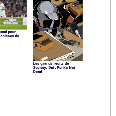
mand pour
s caisses de
Les grands récits de
Society: Daft Punk's Not
Dead