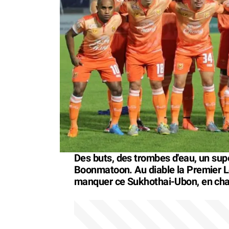
Des buts, des trombes d'eau, un sup
Boonmatoon. Au diable la Premier Le
manquer ce Sukhothai-Ubon, en cha