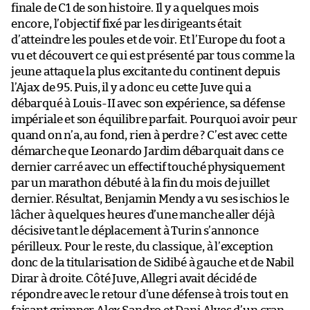
finale de C1 de son histoire. Il y a quelques mois
encore, l’objectif fixé par les dirigeants était
d’atteindre les poules et de voir. Et l’Europe du foot a
vu et découvert ce qui est présenté par tous comme la
jeune attaque la plus excitante du continent depuis
l’Ajax de 95. Puis, il y a donc eu cette Juve qui a
débarqué à Louis-II avec son expérience, sa défense
impériale et son équilibre parfait. Pourquoi avoir peur
quand on n’a, au fond, rien à perdre ? C’est avec cette
démarche que Leonardo Jardim débarquait dans ce
dernier carré avec un effectif touché physiquement
par un marathon débuté à la fin du mois de juillet
dernier. Résultat, Benjamin Mendy a vu ses ischios le
lâcher à quelques heures d’une manche aller déjà
décisive tant le déplacement à Turin s’annonce
périlleux. Pour le reste, du classique, à l’exception
donc de la titularisation de Sidibé à gauche et de Nabil
Dirar à droite. Côté Juve, Allegri avait décidé de
répondre avec le retour d’une défense à trois tout en