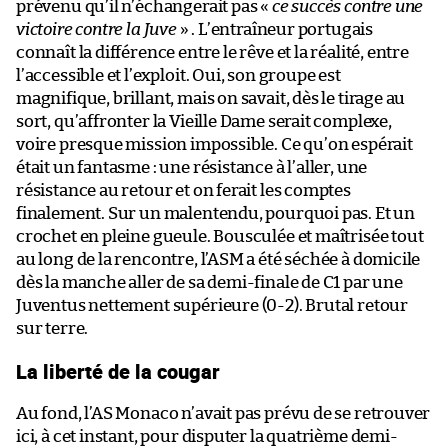
prévenu qu’il n’échangerait pas «
ce succès contre une
victoire contre la Juve
» . L’entraîneur portugais
connaît la différence entre le rêve et la réalité, entre
l’accessible et l’exploit. Oui, son groupe est
magnifique, brillant, mais on savait, dès le tirage au
sort, qu’affronter la Vieille Dame serait complexe,
voire presque mission impossible. Ce qu’on espérait
était un fantasme : une résistance à l’aller, une
résistance au retour et on ferait les comptes
finalement. Sur un malentendu, pourquoi pas. Et un
crochet en pleine gueule. Bousculée et maîtrisée tout
au long de la rencontre, l’ASM a été séchée à domicile
dès la manche aller de sa demi-finale de C1 par une
Juventus nettement supérieure (0-2). Brutal retour
sur terre.
La liberté de la cougar
Au fond, l’AS Monaco n’avait pas prévu de se retrouver
ici, à cet instant, pour disputer la quatrième demi-