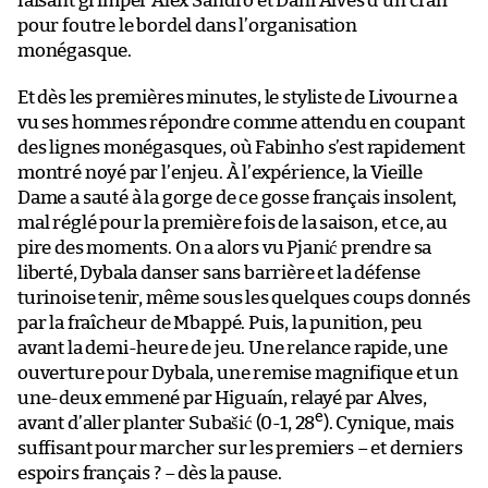
faisant grimper Alex Sandro et Dani Alves d’un cran
pour foutre le bordel dans l’organisation
monégasque.
Et dès les premières minutes, le styliste de Livourne a
vu ses hommes répondre comme attendu en coupant
des lignes monégasques, où Fabinho s’est rapidement
montré noyé par l’enjeu. À l’expérience, la Vieille
Dame a sauté à la gorge de ce gosse français insolent,
mal réglé pour la première fois de la saison, et ce, au
pire des moments. On a alors vu Pjanić prendre sa
liberté, Dybala danser sans barrière et la défense
turinoise tenir, même sous les quelques coups donnés
par la fraîcheur de Mbappé. Puis, la punition, peu
avant la demi-heure de jeu. Une relance rapide, une
ouverture pour Dybala, une remise magnifique et un
une-deux emmené par Higuaín, relayé par Alves,
e
avant d’aller planter Subašić (0-1, 28
). Cynique, mais
suffisant pour marcher sur les premiers – et derniers
espoirs français ? – dès la pause.