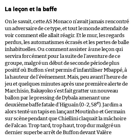
La leçon et la baffe
On le savait, cette AS Monaco n’avait jamais rencontré
un adversaire de ce type, et tout le monde attendait de
voir comment elle allait réagir. Et le mur, les regards
perdus, les automatismes écrasés et les pertes de balle
inhabituelles. Ou comment assister à une leçon qui
servira forcément pour la suite de l’aventure de ce
groupe, malgré un début de seconde période plus
positif où Buffon s’est permis d’infantiliser Mbappé, à
la hauteur de l’événement. Mais, peu avant l’heure de
jeu et quelques minutes après une première alerte de
Marchisio, Bakayoko s’est fait gratter un nouveau
ballon par le pressing de Dybala amenant une
e
deuxième baffe fatale d’Higuaín (0-2, 58
). Jardim a
alors tenté un tapis en lançant Moutinho et Germain
sur scène pendant que Chiellini claquait la mâchoire
de Falcao. Trop tard, trop haut, trop dur malgré un
dernier superbe arrêt de Buffon devant Valère