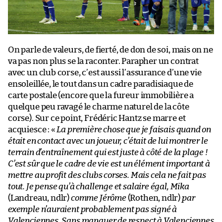
On parle de valeurs, de fierté, de don de soi, mais on ne
va pas non plus se la raconter. Parapher un contrat
avec un club corse, c’est aussi l’assurance d’une vie
ensoleillée, le tout dans un cadre paradisiaque de
carte postale (encore que la fureur immobilière a
quelque peu ravagé le charme naturel de la côte
corse). Sur ce point, Frédéric Hantz se marre et
acquiesce : «
La première chose que je faisais quand on
était en contact avec un joueur, c’était de lui montrer le
terrain d’entraînement qui est juste à côté de la plage !
C’est sûr que le cadre de vie est un élément important à
mettre au profit des clubs corses. Mais cela ne fait pas
tout. Je pense qu’à challenge et salaire égal, Mika
(Landreau, ndlr)
comme Jérôme
(Rothen, ndlr)
par
exemple n’auraient probablement pas signé à
Valenciennes. Sans manquer de respect à Valenciennes