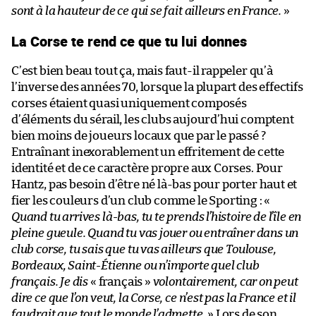
sont à la hauteur de ce qui se fait ailleurs en France.
»
La Corse te rend ce que tu lui donnes
C’est bien beau tout ça, mais faut-il rappeler qu’à
l’inverse des années 70, lorsque la plupart des effectifs
corses étaient quasi uniquement composés
d’éléments du sérail, les clubs aujourd’hui comptent
bien moins de joueurs locaux que par le passé ?
Entraînant inexorablement un effritement de cette
identité et de ce caractère propre aux Corses. Pour
Hantz, pas besoin d’être né là-bas pour porter haut et
fier les couleurs d’un club comme le Sporting : «
Quand tu arrives là-bas, tu te prends l’histoire de l’île en
pleine gueule. Quand tu vas jouer ou entraîner dans un
club corse, tu sais que tu vas ailleurs que Toulouse,
Bordeaux, Saint-Étienne ou n’importe quel club
français. Je dis
« français »
volontairement, car on peut
dire ce que l’on veut, la Corse, ce n’est pas la France et il
faudrait que tout le monde l’admette.
» Lors de son