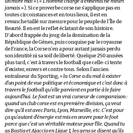
un more mai
» ( «
L’homme chargé d’ennemis ne meurt
jamais
» ). Si ce proverbe corse ne s’applique pas en
toutes circonstances et en tous lieux, il est en
revanche taillé sur mesure pour le peuple de l’Île de
Beauté. Il en est le reflet éclatant de son histoire.
D’abord frappée du joug de la domination de la
République de Gènes, puis conquise par le royaume
de France, la Corse n’en a pour autant jamais perdu
son identité ni sa soif de liberté. Quelque 250 années
plus tard, c’est à travers le football que celle-ci tente
d’exister, envers et contre tous. Selon l’ancien
entraîneur du Sporting, «
la Corse a du mal à exister
d’un point de vue politique et économique et c’est donc à
travers le football qu’elle parvient en partie à le faire
aujourd’hui. Le foot est un vrai curseur de comparaison :
quand un club corse est en première division, ça veut
dire qu’il est avec Paris, Lyon, Marseille, etc. C’est pour
ça qu’autant d’énergie est mis en œuvre pour le foot
parce que c’est un véritable moteur pour l’île. Quand tu
as Bastia et Ajaccio en Ligue 1, les gens se disent qu’ils