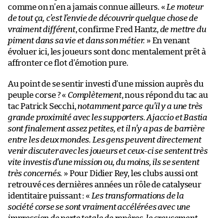
comme on n’en a jamais connue ailleurs. «
Le moteur
de tout ça, c’est l’envie de découvrir quelque chose de
vraiment différent
, confirme Fred Hantz,
de mettre du
piment dans sa vie et dans son métier.
» En venant
évoluer ici, les joueurs sont donc mentalement prêt à
affronter ce flot d’émotion pure.
Au point de se sentir investi d’une mission auprès du
peuple corse ? «
Complètement
, nous répond du tac au
tac Patrick Secchi,
notamment parce qu’il y a une très
grande proximité avec les supporters. Ajaccio et Bastia
sont finalement assez petites, et il n’y a pas de barrière
entre les deux mondes. Les gens peuvent directement
venir discuter avec les joueurs et ceux-ci se sentent très
vite investis d’une mission ou, du moins, ils se sentent
très concernés.
» Pour Didier Rey, les clubs aussi ont
retrouvé ces dernières années un rôle de catalyseur
identitaire puissant : «
Les transformations de la
société corse se sont vraiment accélérées avec une