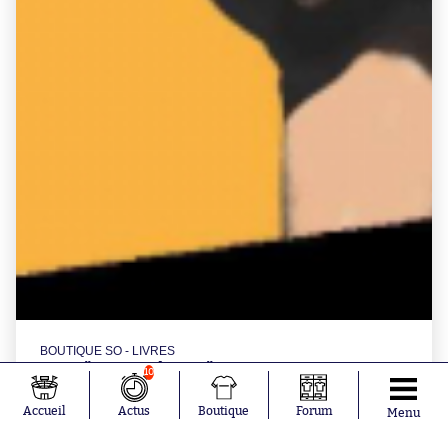
BOUTIQUE SO - LIVRES
Livre "Les années 70" par So Foot
10
Accueil
Actus
Boutique
Forum
Menu
à partir de