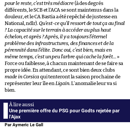
pour le reste, c’est très médiocre
(à des degrés
différents, le SCB et l’ACA se sont maintenus dans la
douleur, et le CA Bastia a été repêché de justesse en
National, ndlr).
Qu’est-ce qu’il ressort de tout ça au final
? La capacité sur le terrain à accéder au plus haut
échelon, et après ? Après, il y a toujours l’éternel
problème des infrastructures, des finances et de la
pérennité dans l’élite. Donc oui, c’est bien, mais en
même temps, c’est un peu l’arbre qui cache la forêt…
»
Force ou faiblesse, à chacun maintenant de se faire sa
propre idée. En attendant, ce sont bien deux clubs
made in Corsica
qui tenteront la saison prochaine de
représenter leur île en
Ligain
. L’anomalie leur va si
bien.
Une première offre du PSG pour Godts rejetée par
l'Ajax
Par Aymeric Le Gall