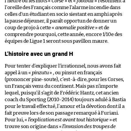
l’heure où les mots «
Corse
» et «
football
» résonnent à
l’oreille des Français comme l’alarme incendie dans
celles d’un étudiant en socio siestant en amphi après
la pause déjeuner, il paraît opportun de donner un
coup de projo à cette «
anomalie positive
» et de
comprendre pourquoi, cette année, encore 1/10e des
équipes de Ligue 1 seront sous pavillon maure.
L’histoire avec un grand H
Pour tenter d’expliquer l’irrationnel, nous avons fait
appel à un «
pinzutu
» , ou pinsut en français
(prononcer pine-soute), c’est-à-dire, pour les Corses,
un Français venu du continent. Mais pas n’importe
lequel, puisqu’il s’agit de Frédéric Hantz, cet ancien
coach du Sporting (2010-2014) toujours adulé à Bastia
pour le travail effectué, l’amour et la dévotion dont il a
fait preuve lors de son passage remarqué à Furiani.
Pour lui, «
l’explication est avant tout historique
» et
trouve son origine dans «
l’invasion des troupes de