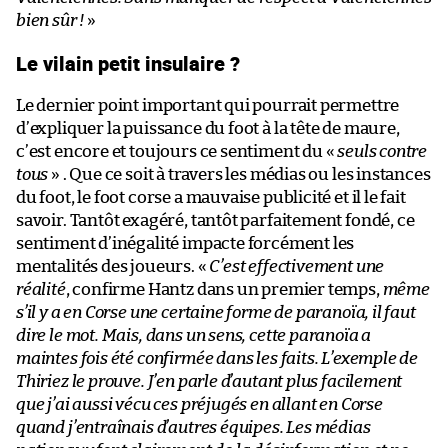
bien sûr !
»
Le vilain petit insulaire ?
Le dernier point important qui pourrait permettre
d’expliquer la puissance du foot à la tête de maure,
c’est encore et toujours ce sentiment du «
seuls contre
tous
» . Que ce soit à travers les médias ou les instances
du foot, le foot corse a mauvaise publicité et il le fait
savoir. Tantôt exagéré, tantôt parfaitement fondé, ce
sentiment d’inégalité impacte forcément les
mentalités des joueurs. «
C’est effectivement une
réalité
, confirme Hantz dans un premier temps,
même
s’il y a en Corse une certaine forme de paranoïa, il faut
dire le mot. Mais, dans un sens, cette paranoïa a
maintes fois été confirmée dans les faits. L’exemple de
Thiriez le prouve. J’en parle d’autant plus facilement
que j’ai aussi vécu ces préjugés en allant en Corse
quand j’entraînais d’autres équipes. Les médias