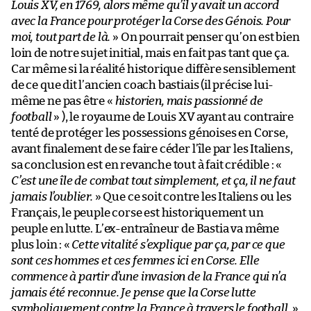
Louis XV, en 1769, alors même qu’il y avait un accord
avec la France pour protéger la Corse des Génois. Pour
moi, tout part de là.
» On pourrait penser qu’on est bien
loin de notre sujet initial, mais en fait pas tant que ça.
Car même si la réalité historique diffère sensiblement
de ce que dit l’ancien coach bastiais (il précise lui-
même ne pas être «
historien, mais passionné de
football
» ), le royaume de Louis XV ayant au contraire
tenté de protéger les possessions génoises en Corse,
avant finalement de se faire céder l’île par les Italiens,
sa conclusion est en revanche tout à fait crédible : «
C’est une île de combat tout simplement, et ça, il ne faut
jamais l’oublier.
» Que ce soit contre les Italiens ou les
Français, le peuple corse est historiquement un
peuple en lutte. L’ex-entraîneur de Bastia va même
plus loin : «
Cette vitalité s’explique par ça, par ce que
sont ces hommes et ces femmes ici en Corse. Elle
commence à partir d’une invasion de la France qui n’a
jamais été reconnue. Je pense que la Corse lutte
symboliquement contre la France à travers le football.
»