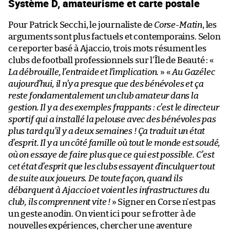
Système D, amateurisme et carte postale
Pour Patrick Secchi, le journaliste de
Corse-Matin
, les
arguments sont plus factuels et contemporains. Selon
ce reporter basé à Ajaccio, trois mots résument les
clubs de football professionnels sur l’Île de Beauté : «
La débrouille, l’entraide et l’implication
. » «
Au Gazélec
aujourd’hui, il n’y a presque que des bénévoles et ça
reste fondamentalement un club amateur dans la
gestion. Il y a des exemples frappants : c’est le directeur
sportif qui a installé la pelouse avec des bénévoles pas
plus tard qu’il y a deux semaines ! Ça traduit un état
d’esprit. Il y a un côté famille où tout le monde est soudé,
où on essaye de faire plus que ce qui est possible. C’est
cet état d’esprit que les clubs essayent d’inculquer tout
de suite aux joueurs. De toute façon, quand ils
débarquent à Ajaccio et voient les infrastructures du
club, ils comprennent vite !
» Signer en Corse n’est pas
un geste anodin. On vient ici pour se frotter à de
nouvelles expériences, chercher une aventure