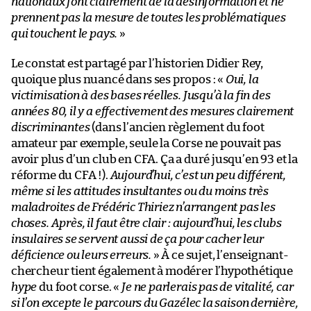
nationaux font clairement de la désinformation et ne
prennent pas la mesure de toutes les problématiques
qui touchent le pays.
»
Le constat est partagé par l’historien Didier Rey,
quoique plus nuancé dans ses propos : «
Oui, la
victimisation à des bases réelles. Jusqu’à la fin des
années 80, il y a effectivement des mesures clairement
discriminantes
(dans l’ancien règlement du foot
amateur par exemple, seule la Corse ne pouvait pas
avoir plus d’un club en CFA. Ça a duré jusqu’en 93 et la
réforme du CFA !).
Aujourd’hui, c’est un peu différent,
même si les attitudes insultantes ou du moins très
maladroites de Frédéric Thiriez n’arrangent pas les
choses. Après, il faut être clair : aujourd’hui, les clubs
insulaires se servent aussi de ça pour cacher leur
déficience ou leurs erreurs.
» À ce sujet, l’enseignant-
chercheur tient également à modérer l’hypothétique
hype
du foot corse. «
Je ne parlerais pas de vitalité, car
si l’on excepte le parcours du Gazélec la saison dernière,