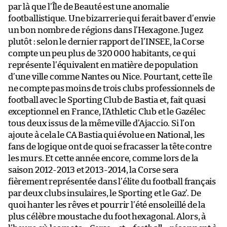
par là que l’Île de Beauté est une anomalie
footballistique. Une bizarrerie qui ferait baver d’envie
un bon nombre de régions dans l’Hexagone. Jugez
plutôt : selon le dernier rapport de l’INSEE, la Corse
compte un peu plus de 320 000 habitants, ce qui
représente l’équivalent en matière de population
d’une ville comme Nantes ou Nice. Pourtant, cette île
ne compte pas moins de trois clubs professionnels de
football avec le Sporting Club de Bastia et, fait quasi
exceptionnel en France, l’Athletic Club et le Gazélec
tous deux issus de la même ville d’Ajaccio. Si l’on
ajoute à cela le CA Bastia qui évolue en National, les
fans de logique ont de quoi se fracasser la tête contre
les murs. Et cette année encore, comme lors de la
saison 2012-2013 et 2013-2014, la Corse sera
fièrement représentée dans l’élite du football français
par deux clubs insulaires, le Sporting et le Gaz’. De
quoi hanter les rêves et pourrir l’été ensoleillé de la
plus célèbre moustache du foot hexagonal. Alors, à