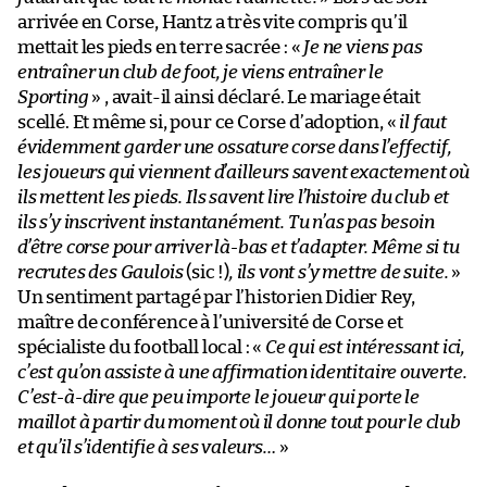
arrivée en Corse, Hantz a très vite compris qu’il
mettait les pieds en terre sacrée : «
Je ne viens pas
entraîner un club de foot, je viens entraîner le
Sporting
» , avait-il ainsi déclaré. Le mariage était
scellé. Et même si, pour ce Corse d’adoption, «
il faut
évidemment garder une ossature corse dans l’effectif,
les joueurs qui viennent d’ailleurs savent exactement où
ils mettent les pieds. Ils savent lire l’histoire du club et
ils s’y inscrivent instantanément. Tu n’as pas besoin
d’être corse pour arriver là-bas et t’adapter. Même si tu
recrutes des Gaulois
(sic !)
, ils vont s’y mettre de suite.
»
Un sentiment partagé par l’historien Didier Rey,
maître de conférence à l’université de Corse et
spécialiste du football local : «
Ce qui est intéressant ici,
c’est qu’on assiste à une affirmation identitaire ouverte.
C’est-à-dire que peu importe le joueur qui porte le
maillot à partir du moment où il donne tout pour le club
et qu’il s’identifie à ses valeurs…
»