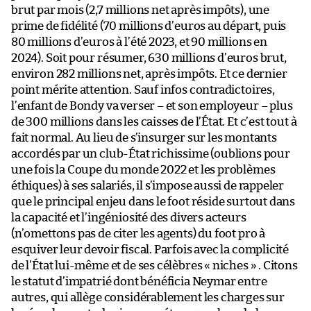
brut par mois (2,7 millions net après impôts), une
prime de fidélité (70 millions d’euros au départ, puis
80 millions d’euros à l’été 2023, et 90 millions en
2024). Soit pour résumer, 630 millions d’euros brut,
environ 282 millions net, après impôts. Et ce dernier
point mérite attention. Sauf infos contradictoires,
l’enfant de Bondy va verser – et son employeur – plus
de 300 millions dans les caisses de l’État. Et c’est tout à
fait normal. Au lieu de s’insurger sur les montants
accordés par un club-État richissime (oublions pour
une fois la Coupe du monde 2022 et les problèmes
éthiques) à ses salariés, il s’impose aussi de rappeler
que le principal enjeu dans le foot réside surtout dans
la capacité et l’ingéniosité des divers acteurs
(n’omettons pas de citer les agents) du foot pro à
esquiver leur devoir fiscal. Parfois avec la complicité
de l’État lui-même et de ses célèbres « niches » . Citons
le statut d’impatrié dont bénéficia Neymar entre
autres, qui allège considérablement les charges sur