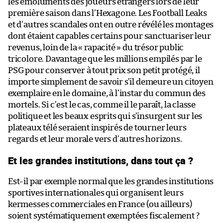
les émoluments des joueurs étrangers lors de leur
première saison dans l’Hexagone. Les Football Leaks
et d’autres scandales ont en outre révélé les montages
dont étaient capables certains pour sanctuariser leur
revenus, loin de la « rapacité » du trésor public
tricolore. Davantage que les millions empilés par le
PSG pour conserver à tout prix son petit protégé, il
importe simplement de savoir s’il demeure un citoyen
exemplaire en le domaine, à l’instar du commun des
mortels. Si c’est le cas, comme il le paraît, la classe
politique et les beaux esprits qui s’insurgent sur les
plateaux télé seraient inspirés de tourner leurs
regards et leur morale vers d’autres horizons.
Et les grandes institutions, dans tout ça ?
Est-il par exemple normal que les grandes institutions
sportives internationales qui organisent leurs
kermesses commerciales en France (ou ailleurs)
soient systématiquement exemptées fiscalement ?