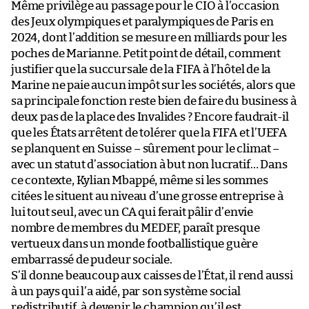
Même privilège au passage pour le CIO à l’occasion
des Jeux olympiques et paralympiques de Paris en
2024, dont l’addition se mesure en milliards pour les
poches de Marianne. Petit point de détail, comment
justifier que la succursale de la FIFA à l’hôtel de la
Marine ne paie aucun impôt sur les sociétés, alors que
sa principale fonction reste bien de faire du business à
deux pas de la place des Invalides ? Encore faudrait-il
que les États arrêtent de tolérer que la FIFA et l’UEFA
se planquent en Suisse – sûrement pour le climat –
avec un statut d’association à but non lucratif… Dans
ce contexte, Kylian Mbappé, même si les sommes
citées le situent au niveau d’une grosse entreprise à
lui tout seul, avec un CA qui ferait pâlir d’envie
nombre de membres du MEDEF, paraît presque
vertueux dans un monde footballistique guère
embarrassé de pudeur sociale.
S’il donne beaucoup aux caisses de l’État, il rend aussi
à un pays qui l’a aidé, par son système social
redistributif, à devenir le champion qu’il est