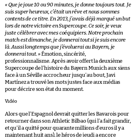
« Que je joue 10 ou 90 minutes, je donne toujours tout. Je
suis super heureux, c’était un rêve et nous sommes
contents de ce titre. En 2013, j’avais déjà marqué un but
lors de notre victoire en Supercoupe. Ce soir, je veux
juste célébrer avec mes coéquipiers. Notre prochain
match est dimanche, je donnerai tout si je suis encore
là. Aussi longtemps que j’évoluerai au Bayern, je
donnerai tout. »
Émotion, sincérité,
professionnalisme. Après avoir offert la deuxième
Supercoupe de l’histoire du Bayern Munich aux siens
face à un Séville accrocheur jusqu’au bout, Javi
Martínez a trouvé les mots justes face aux médias
pour décrire son état du moment.
Vidéo
Alors que l’Espagnol devrait quitter les Bavarois pour
retourner dans son Athletic Bilbao (qui l’a fait grandir,
et qu’il a quitté pour quarante millions d’euros il y a
maintenant huit ans), le héros de jeudi a encore