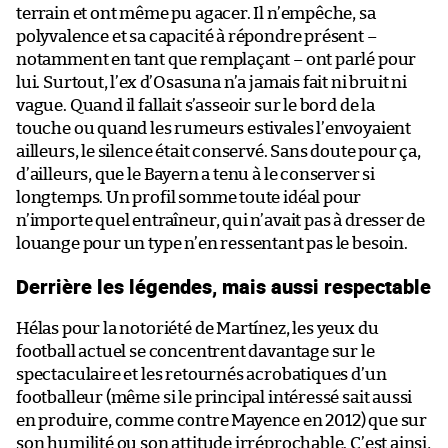
terrain et ont même pu agacer. Il n’empêche, sa
polyvalence et sa capacité à répondre présent –
notamment en tant que remplaçant – ont parlé pour
lui. Surtout, l’ex d’Osasuna n’a jamais fait ni bruit ni
vague. Quand il fallait s’asseoir sur le bord de la
touche ou quand les rumeurs estivales l’envoyaient
ailleurs, le silence était conservé. Sans doute pour ça,
d’ailleurs, que le Bayern a tenu à le conserver si
longtemps. Un profil somme toute idéal pour
n’importe quel entraîneur, qui n’avait pas à dresser de
louange pour un type n’en ressentant pas le besoin.
Derrière les légendes, mais aussi respectable
Hélas pour la notoriété de Martínez, les yeux du
football actuel se concentrent davantage sur le
spectaculaire et les retournés acrobatiques d’un
footballeur (même si le principal intéressé sait aussi
en produire, comme contre Mayence en 2012) que sur
son humilité ou son attitude irréprochable. C’est ainsi,