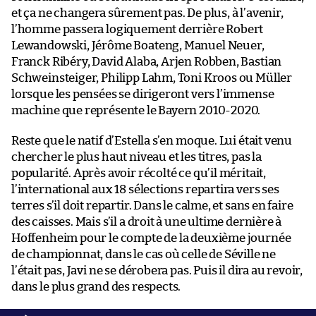
et ça ne changera sûrement pas. De plus, à l’avenir,
l’homme passera logiquement derrière Robert
Lewandowski, Jérôme Boateng, Manuel Neuer,
Franck Ribéry, David Alaba, Arjen Robben, Bastian
Schweinsteiger, Philipp Lahm, Toni Kroos ou Müller
lorsque les pensées se dirigeront vers l’immense
machine que représente le Bayern 2010-2020.
Reste que le natif d’Estella s’en moque. Lui était venu
chercher le plus haut niveau et les titres, pas la
popularité. Après avoir récolté ce qu’il méritait,
l’international aux 18 sélections repartira vers ses
terres s’il doit repartir. Dans le calme, et sans en faire
des caisses. Mais s’il a droit à une ultime dernière à
Hoffenheim pour le compte de la deuxième journée
de championnat, dans le cas où celle de Séville ne
l’était pas, Javi ne se dérobera pas. Puis il dira au revoir,
dans le plus grand des respects.