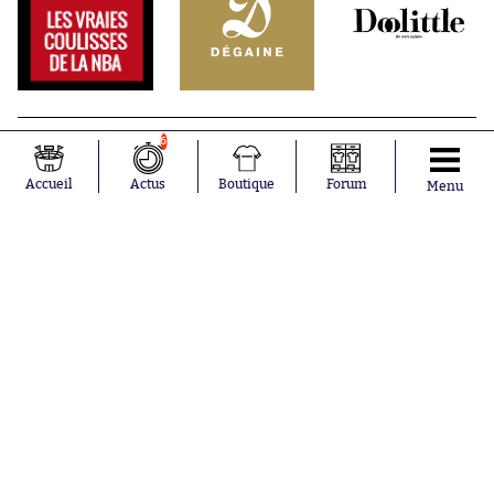
6
Accueil
Actus
Boutique
Forum
Menu
Abonnements
Contacts
La boutique SO PRESS
Mentions légales
Conditions générales d'utilisation
Publicité
Consentement RGPD
Recrutement
Joueurs en
Équipes en
tendance
tendance
Mohamed
Chelsea
Salah
Paris Saint-
Mykhailo
Germain
Mudryk
Bordeaux