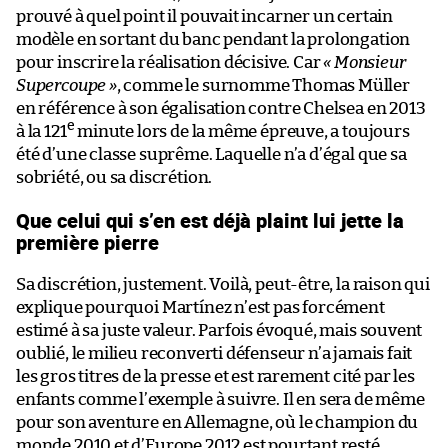
prouvé à quel point il pouvait incarner un certain
modèle en sortant du banc pendant la prolongation
pour inscrire la réalisation décisive. Car
« Monsieur
Supercoupe »
, comme le surnomme Thomas Müller
en référence à son égalisation contre Chelsea en 2013
e
à la 121
minute lors de la même épreuve, a toujours
été d’une classe suprême. Laquelle n’a d’égal que sa
sobriété, ou sa discrétion.
Que celui qui s’en est déjà plaint lui jette la
première pierre
Sa discrétion, justement. Voilà, peut-être, la raison qui
explique pourquoi Martínez n’est pas forcément
estimé à sa juste valeur. Parfois évoqué, mais souvent
oublié, le milieu reconverti défenseur n’a jamais fait
les gros titres de la presse et est rarement cité par les
enfants comme l’exemple à suivre. Il en sera de même
pour son aventure en Allemagne, où le champion du
monde 2010 et d’Europe 2012 est pourtant resté