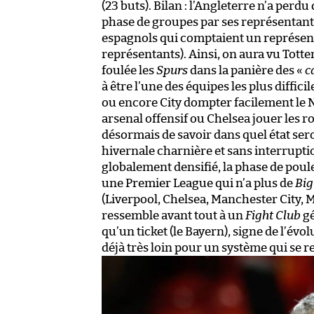
(23 buts). Bilan : l’Angleterre n’a perd
phase de groupes par ses représentants
espagnols qui comptaient un représenta
représentants). Ainsi, on aura vu Totte
foulée les
Spurs
dans la panière des «
c
à être l’une des équipes les plus diffi
ou encore City dompter facilement le Na
arsenal offensif ou Chelsea jouer les r
désormais de savoir dans quel état sero
hivernale charnière et sans interruptio
globalement densifié, la phase de poule
une Premier League qui n’a plus de
Big
(Liverpool, Chelsea, Manchester City,
ressemble avant tout à un
Fight Club
gé
qu’un ticket (le Bayern), signe de l’évo
déjà très loin pour un système qui se re