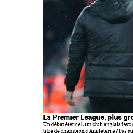
La Premier League, plus gr
Un débat éternel : un club anglais favo
titre de champion d’Angleterre ? Pas sûr