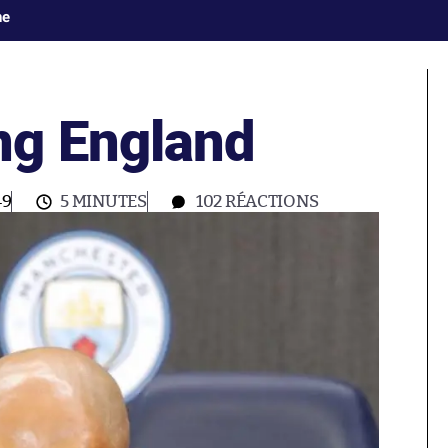
ne
ng England
49
5 MINUTES
102
RÉACTIONS