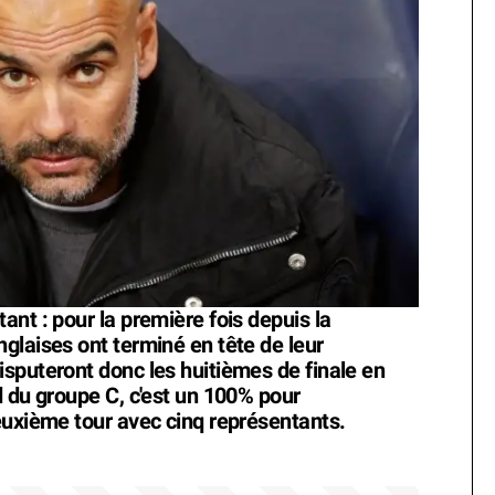
nt : pour la première fois depuis la
glaises ont terminé en tête de leur
sputeront donc les huitièmes de finale en
d du groupe C, c'est un 100% pour
euxième tour avec cinq représentants.