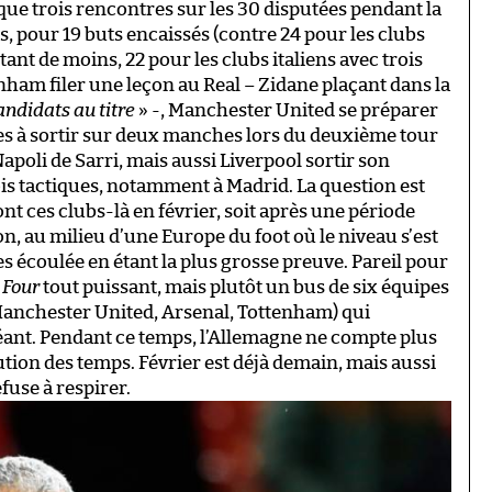
u que trois rencontres sur les 30 disputées pendant la
, pour 19 buts encaissés (contre 24 pour les clubs
nt de moins, 22 pour les clubs italiens avec trois
nham filer une leçon au Real – Zidane plaçant dans la
andidats au titre
» -, Manchester United se préparer
ciles à sortir sur deux manches lors du deuxième tour
poli de Sarri, mais aussi Liverpool sortir son
ois tactiques, notamment à Madrid. La question est
nt ces clubs-là en février, soit après une période
n, au milieu d’une Europe du foot où le niveau s’est
s écoulée en étant la plus grosse preuve. Pareil pour
 Four
tout puissant, mais plutôt un bus de six équipes
 Manchester United, Arsenal, Tottenham) qui
ant. Pendant ce temps, l’Allemagne ne compte plus
lution des temps. Février est déjà demain, mais aussi
fuse à respirer.