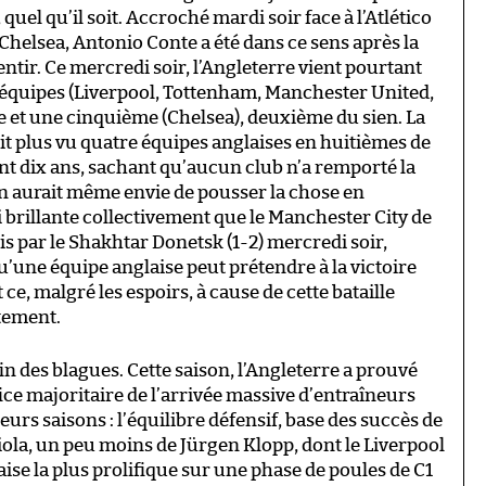
uel qu’il soit. Accroché mardi soir face à l’Atlético
Chelsea, Antonio Conte a été dans ce sens après la
 mentir. Ce mercredi soir, l’Angleterre vient pourtant
e équipes (Liverpool, Tottenham, Manchester United,
e et une cinquième (Chelsea), deuxième du sien. La
t plus vu quatre équipes anglaises en huitièmes de
 dix ans, sachant qu’aucun club n’a remporté la
n aurait même envie de pousser la chose en
 brillante collectivement que le Manchester City de
s par le Shakhtar Donetsk (1-2) mercredi soir,
qu’une équipe anglaise peut prétendre à la victoire
 et ce, malgré les espoirs, à cause de cette bataille
tement.
 fin des blagues. Cette saison, l’Angleterre a prouvé
fice majoritaire de l’arrivée massive d’entraîneurs
urs saisons : l’équilibre défensif, base des succès de
ola, un peu moins de Jürgen Klopp, dont le Liverpool
ise la plus prolifique sur une phase de poules de C1