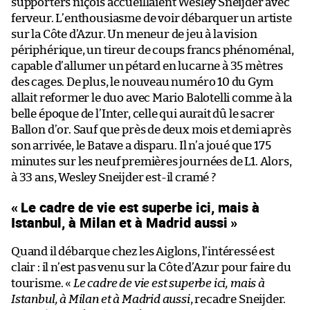
supporters niçois accueillaient Wesley Sneijder avec
ferveur. L’enthousiasme de voir débarquer un artiste
sur la Côte d’Azur. Un meneur de jeu à la vision
périphérique, un tireur de coups francs phénoménal,
capable d’allumer un pétard en lucarne à 35 mètres
des cages. De plus, le nouveau numéro 10 du Gym
allait reformer le duo avec Mario Balotelli comme à la
belle époque de l’Inter, celle qui aurait dû le sacrer
Ballon d’or. Sauf que près de deux mois et demi après
son arrivée, le Batave a disparu. Il n’a joué que 175
minutes sur les neuf premières journées de L1. Alors,
à 33 ans, Wesley Sneijder est-il cramé ?
« Le cadre de vie est superbe ici, mais à
Istanbul, à Milan et à Madrid aussi »
Quand il débarque chez les Aiglons, l’intéressé est
clair : il n’est pas venu sur la Côte d’Azur pour faire du
tourisme. «
Le cadre de vie est superbe ici, mais à
Istanbul, à Milan et à Madrid aussi
, recadre Sneijder.