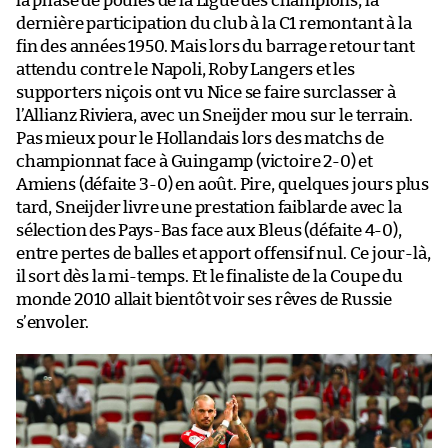
la phase de poules de la Ligue des champions, la
dernière participation du club à la C1 remontant à la
fin des années 1950. Mais lors du barrage retour tant
attendu contre le Napoli, Roby Langers et les
supporters niçois ont vu Nice se faire surclasser à
l’Allianz Riviera, avec un Sneijder mou sur le terrain.
Pas mieux pour le Hollandais lors des matchs de
championnat face à Guingamp (victoire 2-0) et
Amiens (défaite 3-0) en août. Pire, quelques jours plus
tard, Sneijder livre une prestation faiblarde avec la
sélection des Pays-Bas face aux Bleus (défaite 4-0),
entre pertes de balles et apport offensif nul. Ce jour-là,
il sort dès la mi-temps. Et le finaliste de la Coupe du
monde 2010 allait bientôt voir ses rêves de Russie
s’envoler.