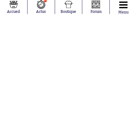
Accueil
Actus
Boutique
Forum
Menu
Abonnements
Contacts
La boutique SO PRESS
Mentions légales
Conditions générales d'utilisation
Publicité
Consentement RGPD
Recrutement
Joueurs en
Équipes en
tendance
tendance
Mohamed
Chelsea
Salah
Paris Saint-
Mykhailo
Germain
Mudryk
Bordeaux
Neymar
Olympique
Khalis Merah
lyonnais
Loïs Openda
FIFA
Moussa
Real Madrid
Niakhaté
RC Strasbourg