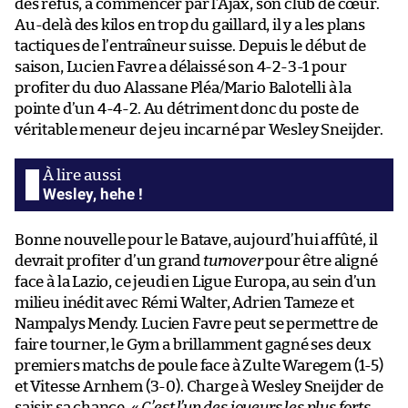
des refus, à commencer par l’Ajax, son club de cœur.
Au-delà des kilos en trop du gaillard, il y a les plans
tactiques de l’entraîneur suisse. Depuis le début de
saison, Lucien Favre a délaissé son 4-2-3-1 pour
profiter du duo Alassane Pléa/Mario Balotelli à la
pointe d’un 4-4-2. Au détriment donc du poste de
véritable meneur de jeu incarné par Wesley Sneijder.
Wesley, hehe !
Bonne nouvelle pour le Batave, aujourd’hui affûté, il
devrait profiter d’un grand
turnover
pour être aligné
face à la Lazio, ce jeudi en Ligue Europa, au sein d’un
milieu inédit avec Rémi Walter, Adrien Tameze et
Nampalys Mendy. Lucien Favre peut se permettre de
faire tourner, le Gym a brillamment gagné ses deux
premiers matchs de poule face à Zulte Waregem (1-5)
et Vitesse Arnhem (3-0). Charge à Wesley Sneijder de
saisir sa chance. «
C’est l’un des joueurs les plus forts