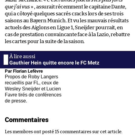
que j’ai vus
» , assurait récemment le capitaine Dante,
qui a côtoyé quelques sacrés cracks lors de ses trois
saisons au Bayern Munich. Et vu les mauvais résultats
actuels des Aiglons en Ligue 1, Sneijder pourrait, en
cas de prestation convaincante face à la Lazio, rebattre
les cartes pour la suite de la saison.
Gauthier Hein quitte encore le FC Metz
Par Florian Lefèvre
Propos de Roby Langers
recueillis par FL, ceux de
Wesley Sneijder et Lucien
Favre tirés de conférences
de presse.
Commentaires
Les membres ont posté 15 commentaires sur cet article.