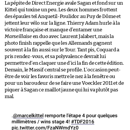
La pépite de Direct Energie avale Sagan et fond sur un
Kittel qui toxine un peu. Les deux hommes frottent
des épaules tel Anquetil-Poulidor au Puy de Dôme et
jettent leur vélo sur la ligne. Thierry Adam hurle à la
victoire française et manque d’entamer une
Marseillaise
en duo avec Laurent Jalabert, mais la
photo finish rappelle que les Allemands gagnent
souvent à la fin aussi sur le Tour. Tant pis, Coquard a
pris rendez-vous, et sa polyvalence devrait lui
permettre d’en claquer une d’ici la fin de cette édition.
Demain, le Massif central se profile. L’occasion peut-
être de voir les favoris mettre le nez à la fenêtre ou
pour un baroudeur de se faire une Voeckler 2011 et de
piquer à Sagan ce maillot jaune qui lui va plutôt pas
mal.
.
@marcelkittel
remporte l’étape 4 pour quelques
millimètres / wins stage 4!
#TDF2016
pic.twitter.com/FzaNWmdYz0