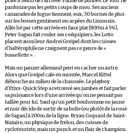
prise à 38km de l’arrivée. Panne de jambes. Le Tour ne
pardonne pas les petits coups de mou. Ses anciens
camarades de fugue tiennent, eux, 30 bornes de plus
sur les bosses gentiment escarpées du Limousin.
Alléché par cette arrivée en faux plat (800m à 5%),
Peter Sagan fait rouler ses coéquipiers, les Lotto
placent aussi leur Andrei Greipel dont les cuisses
d’haltérophile ne craignent pas ce genre de «
bossellette
» .
Mais un panzer allemand peut en cacher un autre.
Alors que Greipel cale en montée, Marcel Kittel
débouche au milieu de la chaussée. Le playboy
d’Etixx-Quick Step a retrouvé ses jambes et fait parler
sa puissance lors d’une arrivée qu’on ne pensait pas
taillée pour lui. Sauf qu’un petit bonhomme en jaune
et noir décide de sortir de sa boîte (ou plutôt de la roue
de Sagan) à 200m de la ligne. Bryan Coquard de Saint-
Nazaire, un physique de frelon, des cuisses de
cyclotouriste, mais un punch et un flair de champion.