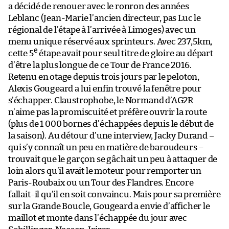
a décidé de renouer avec le ronron des années
Leblanc (Jean-Marie l’ancien directeur, pas Luc le
régional de l’étape à l’arrivée à Limoges) avec un
menu unique réservé aux sprinteurs. Avec 237,5km,
e
cette 5
étape avait pour seul titre de gloire au départ
d’être la plus longue de ce Tour de France 2016.
Retenu en otage depuis trois jours par le peloton,
Alexis Gougeard a lui enfin trouvé la fenêtre pour
s’échapper. Claustrophobe, le Normand d’AG2R
n’aime pas la promiscuité et préfère ouvrir la route
(plus de 1 000 bornes d’échappées depuis le début de
la saison). Au détour d’une interview, Jacky Durand –
qui s’y connaît un peu en matière de baroudeurs –
trouvait que le garçon se gâchait un peu à attaquer de
loin alors qu’il avait le moteur pour remporter un
Paris-Roubaix ou un Tour des Flandres. Encore
fallait-il qu’il en soit convaincu. Mais pour sa première
sur la Grande Boucle, Gougeard a envie d’afficher le
maillot et monte dans l’échappée du jour avec