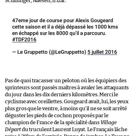
Schillinger, Naesen, Irizar.
47eme jour de course pour Alexis Gougeard
cette saison et il a déjà dépassé les 1000 kms
en échappé sur les 8000 qu’il a parcouru.
#TDF2016
— Le Gruppetto (@LeGruppetto)
5 juillet 2016
Pas de quoi tracasser un peloton où les équipiers des
sprinteurs sont passés maîtres à avaler les attaquants
du jour dans les dix derniers kilomètres. Merci le
cyclisme avec oreillettes. Gougeard avait, lui, les yeux
plus gros que le ventre, à moins qu’il ne se soit arrêté
déguster les pieds de cochon proposés par le
champion de France de la spécialité dans
Village
Départ
du truculent Laurent Luyat. Le Français lâche