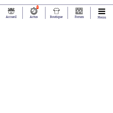
10
Accueil
Actus
Boutique
Forum
Menu
Abonnements
Contacts
La boutique SO PRESS
Mentions légales
Conditions générales d'utilisation
Publicité
Consentement RGPD
Recrutement
Joueurs en
Équipes en
tendance
tendance
Mohamed
Chelsea
Salah
Paris Saint-
Mykhailo
Germain
Mudryk
Bordeaux
Neymar
Olympique
Khalis Merah
lyonnais
Loïs Openda
FIFA
Moussa
Real Madrid
Niakhaté
RC Strasbourg
Nicolás
AC Milan
Tagliafico
France