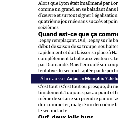
Alors que Lyon était (mal)mené par Lorie
comme un grand, en se baladant dans la
d’œuvre et surtout signer l’égalisatio
quatrième journée sans succès et point
seizièmes.
Quand est-ce que ça comm
Depay remplaçant. Oui, Depay sur le ba
début de saison de sa troupe, souhaite 
rapidement et doit laisser sa place à H
complètement la balle aux visiteurs. Le
par Diomandé. Mais l’enroulé sur coup 
tentative du second captée par le portie
Aulas : « Memphis ? Je lu
C’est tout ? C’est tout ou presque, du
timidement. Toujours pas au point et 
même de se faire surprendre par un Le 
dur comme fer, malgré un deuxième bl
le second acte.
Ouf, deux jolis buts