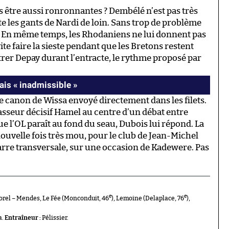
 être aussi ronronnantes ? Dembélé n’est pas très
ste les gants de Nardi de loin. Sans trop de problème
. En même temps, les Rhodaniens ne lui donnent pas
e faire la sieste pendant que les Bretons restent
trer Depay durant l’entracte, le rythme proposé par
ais « inadmissible »
e canon de Wissa envoyé directement dans les filets.
asseur décisif Hamel au centre d’un débat entre
ue l’OL paraît au fond du seau, Dubois lui répond. La
uvelle fois très mou, pour le club de Jean-Michel
arre transversale, sur une occasion de Kadewere. Pas
e
e
Morel – Mendes, Le Fée (Monconduit, 46
), Lemoine (Delaplace, 76
),
a.
Entraîneur :
Pélissier.