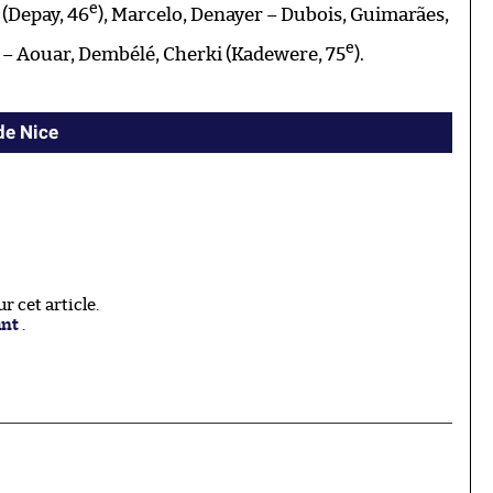
e
(Depay, 46
), Marcelo, Denayer – Dubois, Guimarães,
e
) – Aouar, Dembélé, Cherki (Kadewere, 75
).
 de Nice
 cet article.
ant
.