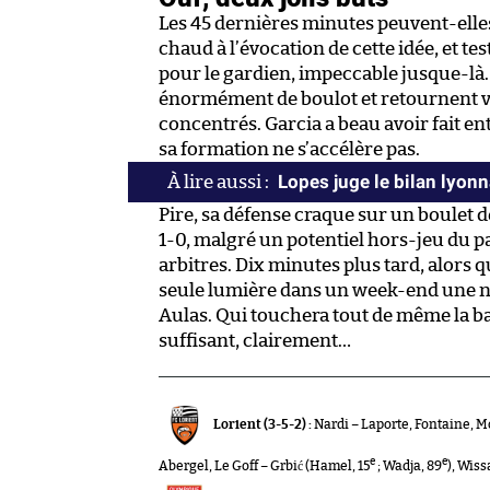
Les 45 dernières minutes peuvent-elles
chaud à l’évocation de cette idée, et te
pour le gardien, impeccable jusque-là
énormément de boulot et retournent vit
concentrés. Garcia a beau avoir fait en
sa formation ne s’accélère pas.
Lopes juge le bilan lyonn
Pire, sa défense craque sur un boulet d
1-0, malgré un potentiel hors-jeu du p
arbitres. Dix minutes plus tard, alors q
seule lumière dans un week-end une no
Aulas. Qui touchera tout de même la b
suffisant, clairement…
Lorient (3-5-2) :
Nardi – Laporte, Fontaine, 
e
e
Abergel, Le Goff – Grbić (Hamel, 15
; Wadja, 89
), Wiss