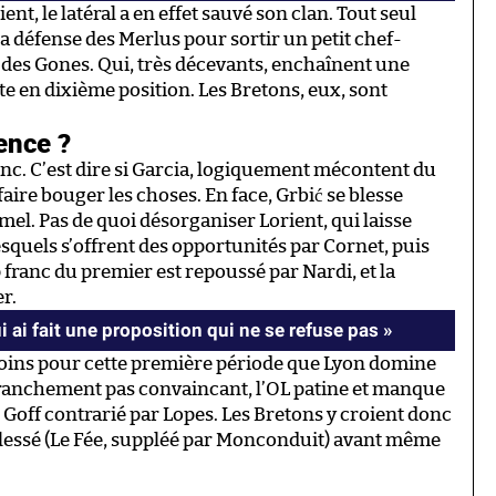
nt, le latéral a en effet sauvé son clan. Tout seul
 défense des Merlus pour sortir un petit chef-
n des Gones. Qui, très décevants, enchaînent une
e en dixième position. Les Bretons, eux, sont
ence ?
nc. C’est dire si Garcia, logiquement mécontent du
faire bouger les choses. En face, Grbić se blesse
amel. Pas de quoi désorganiser Lorient, qui laisse
squels s’offrent des opportunités par Cornet, puis
franc du premier est repoussé par Nardi, et la
r.
i ai fait une proposition qui ne se refuse pas »
 moins pour cette première période que Lyon domine
franchement pas convaincant, l’OL patine et manque
Goff contrarié par Lopes. Les Bretons y croient donc
essé (Le Fée, suppléé par Monconduit) avant même