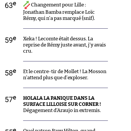
e
63
Changement pour Lille :
Jonathan Bamba remplace Loïc
Rémy, qui n’a pas marqué (snif).
e
59
Xeka ! Lecomte était dessus. La
reprise de Rémy juste avant, j’y avais
cru.
e
58
Et le centre-tir de Mollet ! La Mosson
n’attend plus que d’exploser.
e
57
HOLALA LA PANIQUE DANS LA
SURFACE LILLOISE SUR CORNER !
Dégagement d’Araujo in extremis.
e
Quel patron Papy Hilton, quand