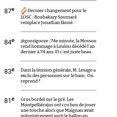
e
87
Dernier changement pour le
LOSC : Boubakary Soumaré
remplace Jonathan Ikoné.
e
84
@goozigooze : 74e minute, la Mosson
rend hommage à Loulou décédé l’an
dernier à 74 ans. Et c’est juste beau.
e
83
Dans la tension générale, M. Lesage a
exclu des personnes sur le banc. On
reprend ?
e
81
Gros bordel sur le pré. Les
Montpelliérains ont cru bon de jouer
une touche alors que Maignan avait
volontairement sorti le ballon en