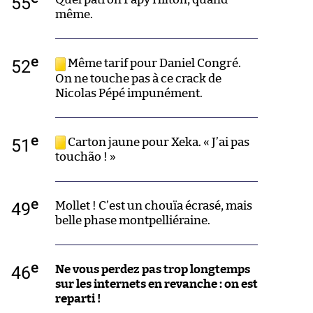
55
même.
e
52
Même tarif pour Daniel Congré.
On ne touche pas à ce crack de
Nicolas Pépé impunément.
e
51
Carton jaune pour Xeka. « J’ai pas
touchão ! »
e
49
Mollet ! C’est un chouïa écrasé, mais
belle phase montpelliéraine.
e
46
Ne vous perdez pas trop longtemps
sur les internets en revanche : on est
reparti !