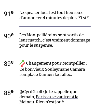
e
91
Le speaker local est tout heureux
d’annoncer 4 minutes de plus. Et si ?
e
90
Les Montpelliérains sont sortis de
leur match, c’est vraiment dommage
pour le suspense.
e
89
Changement pour Montpellier :
Ce bon vieux Souleymane Camara
remplace Damien Le Tallec.
e
88
@CyrilGroll : Je te rappelle que
demain,
Paris va se vautrer à la
Meinau
. Rien n’est joué.