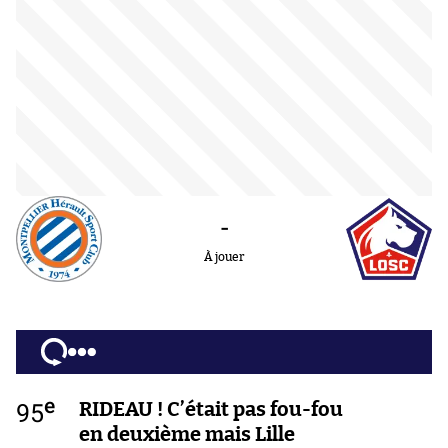
-
À jouer
e
95
RIDEAU ! C’était pas fou-fou
en deuxième mais Lille