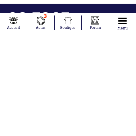
10
Accueil
Actus
Boutique
Forum
Menu
Abonnements
Contacts
La boutique SO PRESS
Mentions légales
Conditions générales d'utilisation
Publicité
Consentement RGPD
Recrutement
Joueurs en
Équipes en
tendance
tendance
Mohamed
Chelsea
Salah
Paris Saint-
Mykhailo
Germain
Mudryk
Bordeaux
Neymar
Olympique
Khalis Merah
lyonnais
Loïs Openda
FIFA
Moussa
Real Madrid
Niakhaté
RC Strasbourg
Nicolás
AC Milan
Tagliafico
France
Pavel Šulc
RC Lens