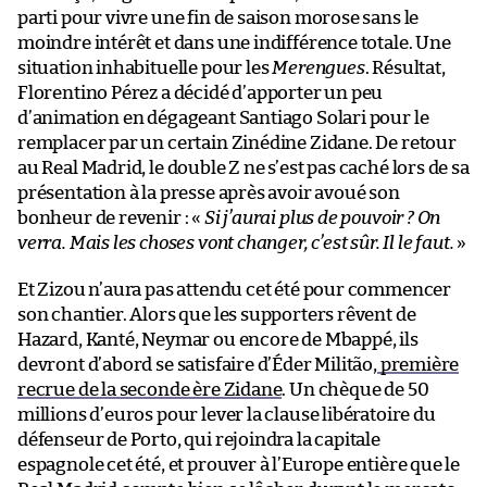
parti pour vivre une fin de saison morose sans le
moindre intérêt et dans une indifférence totale. Une
situation inhabituelle pour les
Merengues
. Résultat,
Florentino Pérez a décidé d’apporter un peu
d’animation en dégageant Santiago Solari pour le
remplacer par un certain Zinédine Zidane. De retour
au Real Madrid, le double Z ne s’est pas caché lors de sa
présentation à la presse après avoir avoué son
bonheur de revenir : «
Si j’aurai plus de pouvoir ? On
verra. Mais les choses vont changer, c’est sûr. Il le faut.
»
Et Zizou n’aura pas attendu cet été pour commencer
son chantier. Alors que les supporters rêvent de
Hazard, Kanté, Neymar ou encore de Mbappé, ils
devront d’abord se satisfaire d’Éder Militão,
première
recrue de la seconde ère Zidane
. Un chèque de 50
millions d’euros pour lever la clause libératoire du
défenseur de Porto, qui rejoindra la capitale
espagnole cet été, et prouver à l’Europe entière que le