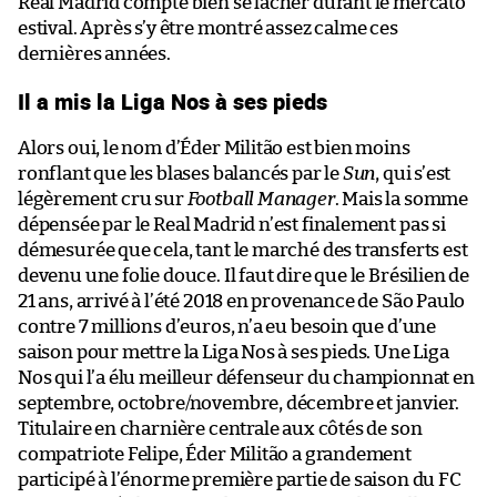
Real Madrid compte bien se lâcher durant le mercato
estival. Après s’y être montré assez calme ces
dernières années.
Il a mis la Liga Nos à ses pieds
Alors oui, le nom d’Éder Militão est bien moins
ronflant que les blases balancés par le
Sun
, qui s’est
légèrement cru sur
Football Manager
. Mais la somme
dépensée par le Real Madrid n’est finalement pas si
démesurée que cela, tant le marché des transferts est
devenu une folie douce. Il faut dire que le Brésilien de
21 ans, arrivé à l’été 2018 en provenance de São Paulo
contre 7 millions d’euros, n’a eu besoin que d’une
saison pour mettre la Liga Nos à ses pieds. Une Liga
Nos qui l’a élu meilleur défenseur du championnat en
septembre, octobre/novembre, décembre et janvier.
Titulaire en charnière centrale aux côtés de son
compatriote Felipe, Éder Militão a grandement
participé à l’énorme première partie de saison du FC