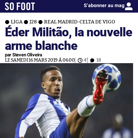
S’abonner au mag
LIGA
J28
REAL MADRID-CELTA DE VIGO
Éder Militão, la nouvelle
arme blanche
par Steven Oliveira
LE SAMEDI 16 MARS 2019 À 06:00
4'
18