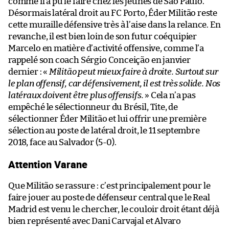
comme il a pu le faire chez les jeunes de São Paulo.
Désormais latéral droit au FC Porto, Éder Militão reste
cette muraille défensive très à l’aise dans la relance. En
revanche, il est bien loin de son futur coéquipier
Marcelo en matière d’activité offensive, comme l’a
rappelé son coach Sérgio Conceição en janvier
dernier : «
Militão peut mieux faire à droite. Surtout sur
le plan offensif, car défensivement, il est très solide. Nos
latéraux doivent être plus offensifs.
» Cela n’a pas
empêché le sélectionneur du Brésil, Tite, de
sélectionner Éder Militão et lui offrir une première
sélection au poste de latéral droit, le 11 septembre
2018, face au Salvador (5-0).
Attention Varane
Que Militão se rassure : c’est principalement pour le
faire jouer au poste de défenseur central que le Real
Madrid est venu le chercher, le couloir droit étant déjà
bien représenté avec Dani Carvajal et Alvaro