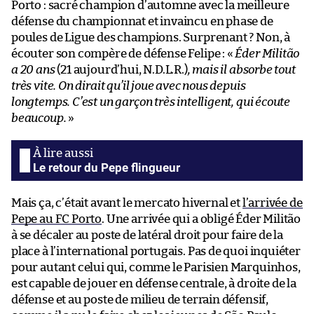
Porto : sacré champion d’automne avec la meilleure
défense du championnat et invaincu en phase de
poules de Ligue des champions. Surprenant ? Non, à
écouter son compère de défense Felipe : «
Éder Militão
a 20 ans
(21 aujourd’hui, N.D.L.R.)
, mais il absorbe tout
très vite. On dirait qu’il joue avec nous depuis
longtemps. C’est un garçon très intelligent, qui écoute
beaucoup.
»
Le retour du Pepe flingueur
Mais ça, c’était avant le mercato hivernal et
l’arrivée de
Pepe au FC Porto
. Une arrivée qui a obligé Éder Militão
à se décaler au poste de latéral droit pour faire de la
place à l’international portugais. Pas de quoi inquiéter
pour autant celui qui, comme le Parisien Marquinhos,
est capable de jouer en défense centrale, à droite de la
défense et au poste de milieu de terrain défensif,