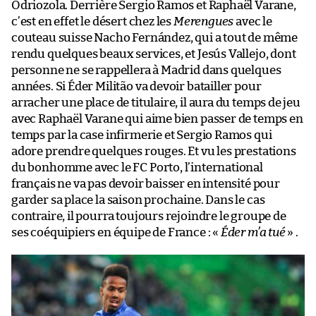
Odriozola. Derrière Sergio Ramos et Raphaël Varane,
c’est en effet le désert chez les
Merengues
avec le
couteau suisse Nacho Fernández, qui a tout de même
rendu quelques beaux services, et Jesús Vallejo, dont
personne ne se rappellera à Madrid dans quelques
années. Si Éder Militão va devoir batailler pour
arracher une place de titulaire, il aura du temps de jeu
avec Raphaël Varane qui aime bien passer de temps en
temps par la case infirmerie et Sergio Ramos qui
adore prendre quelques rouges. Et vu les prestations
du bonhomme avec le FC Porto, l’international
français ne va pas devoir baisser en intensité pour
garder sa place la saison prochaine. Dans le cas
contraire, il pourra toujours rejoindre le groupe de
ses coéquipiers en équipe de France : «
Éder m’a tué
» .