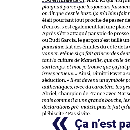
PSG en finale de C1
, N.D.L.R.)
qui m’a fa
plaignait parce que les joueurs faisaien
on dit que c’est le buzz. Ça m’a bien fait r
était pourtant tout proche de passer de
d’euros, s’est également fait une place
Après s’être attaqué par voie de press
ou Rudi Garcia, le garçon s’est taillé 
punchline
fait des émules du côté de la
vanner. Même si ça fait grincer des den
tant la culture de Marseille, que celle d
son temps, et moi, je trouve que ça fait 
irrespectueux. »
Ainsi, Dimitri Payet a
séduction.
« Il est devenu un symbole p
authentiques, avec du caractère, les gr
Abriel, champion de France avec Marse
mais comme il a une grande bouche, les g
déclarations pré-match, puis le fait qu’i
plébiscite ? Pas si vite.
Ça n’est p