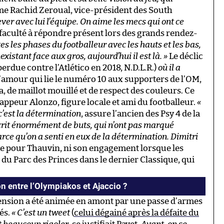
me Rachid Zeroual, vice-président des South
lever avec lui l’équipe. On aime les mecs qui ont ce
e faculté à répondre présent lors des grands rendez-
utes les phases du footballeur avec les hauts et les bas,
nexistant face aux gros, aujourd’hui il est là. »
Le déclic
perdue contre l’Atlético en 2018, N.D.L.R.)
où il a
’amour qui lie le numéro 10 aux supporters de l’OM,
a, de maillot mouillé et de respect des couleurs. Ce
appeur Alonzo, figure locale et ami du footballeur.
«
c’est la détermination
, assure l’ancien des Psy 4 de la
nscrit énormément de buts, qui n’ont pas marqué
rce qu’on a senti en eux de la détermination. Dimitri
ive pour Thauvin, ni son engagement lorsque les
 du Parc des Princes dans le dernier Classique, qui
n entre l’Olympiakos et Ajaccio ?
tension a été animée en amont par une passe d’armes
és.
« C’est un tweet
(
celui dégainé après la défaite du