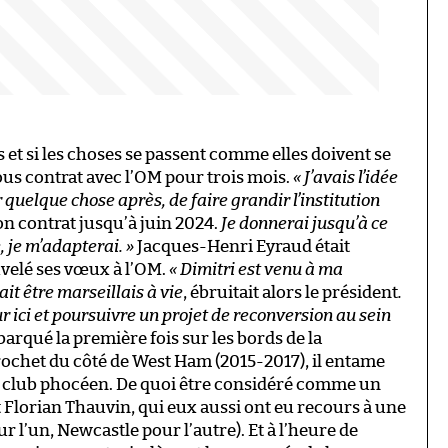
 et si les choses se passent comme elles doivent se
sous contrat avec l’OM pour trois mois.
« J’avais l’idée
 quelque chose après, de faire grandir l’institution
son contrat jusqu’à juin 2024.
Je donnerai jusqu’à ce
, je m’adapterai. »
Jacques-Henri Eyraud était
uvelé ses vœux à l’OM.
« Dimitri est venu à ma
ait être marseillais à vie
, ébruitait alors le président
.
r ici et poursuivre un projet de reconversion au sein
arqué la première fois sur les bords de la
rochet du côté de West Ham (2015-2017), il entame
e club phocéen. De quoi être considéré comme un
 Florian Thauvin, qui eux aussi ont eu recours à une
r l’un, Newcastle pour l’autre). Et à l’heure de