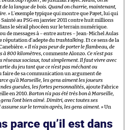
it beaucoup rigoler
, se justifiait Payet.
Avant, on se
t de la langue de bois. Quand on charrie, maintenant,
ire. »
L’exemple typique qui montre que Payet, lui qui
 Sainté au PSG en janvier 2011 contre huit millions
 dans le sérail phocéen sur le terrain numérique.
e ou de messages à – entre autres – Jean-Michel Aulas
une réputation d’adepte du
trashtalking
. Et ce sens de la
 Canebière.
« Il n’a pas peur de porter le flambeau, de
ts à 800 kilomètres
, commente Alonzo.
Ce n’est pas
es réseaux sociaux, tout simplement. Il faut vivre avec
partie du jeu tant que ce n’est pas méchant ou
 su faire de sa communication un argument de
arce qu’à Marseille, les gens aiment les joueurs
andes gueules, les fortes personnalités
, ajoute Fabrice
ille en 2010.
Barton n’a pas été très bon à Marseille,
ens l’ont bien aimé. Dimitri, avec toutes ses
l assume sur le terrain après, les gens aiment. »
Un
as parce qu’il est dans