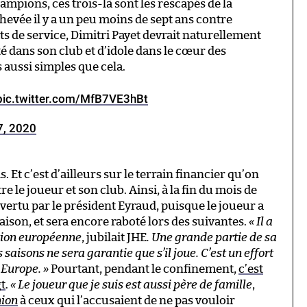
ampions, ces trois-là sont les rescapés de la
hevée il y a un peu moins de sept ans contre
ats de service, Dimitri Payet devrait naturellement
é dans son club et d’idole dans le cœur des
 aussi simples que cela.
pic.twitter.com/MfB7VE3hBt
7, 2020
 Et c’est d’ailleurs sur le terrain financier qu’on
e le joueur et son club. Ainsi, à la fin du mois de
 vertu par le président Eyraud, puisque le joueur a
aison, et sera encore raboté lors des suivantes.
« Il a
ation européenne
, jubilait JHE
. Une grande partie de sa
aisons ne sera garantie que s’il joue. C’est un effort
 Europe. »
Pourtant, pendant le confinement,
c’est
gt
.
« Le joueur que je suis est aussi père de famille
,
nion
à ceux qui l’accusaient de ne pas vouloir