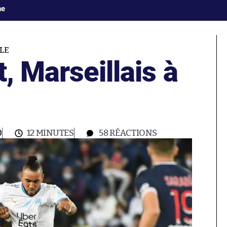
ne
LE
t, Marseillais à
0
12 MINUTES
58
RÉACTIONS