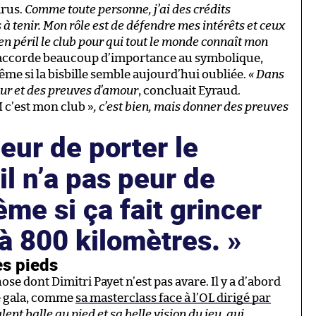
irus.
Comme toute personne, j’ai des crédits
 tenir. Mon rôle est de défendre mes intérêts et ceux
en péril le club pour qui tout le monde connaît mon
n accorde beaucoup d’importance au symbolique,
même si la bisbille semble aujourd’hui oubliée.
« Dans
mour et des preuves d’amour
, concluait Eyraud.
 c’est mon club »
, c’est bien, mais donner des preuves
peur de porter le
il n’a pas peur de
me si ça fait grincer
 à 800 kilomètres.
es pieds
se dont Dimitri Payet n’est pas avare. Il y a d’abord
de gala, comme
sa masterclass face à l’OL dirigé par
alent balle au pied et sa belle vision du jeu, qui