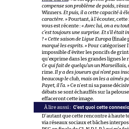
compense son problème de poids
, résu
Winners.
Et puis, il a cette capacité à é
caractère. »
Pourtant, à l’écouter, cett
vous est récente :
« Avec lui, on a eu to
c’est toujours une surprise. Et s’il était i
?
« Cette saison de Ligue Europa
(finale 
marqué les esprits. »
Pour catégoriser l
impossible d’éviter les poncifs de grint
qu’exprime dans les grandes lignes le r
Ce qui fait de quelqu’un un Marseillais, 
rime.
Il y a des joueurs qui n’ont pas i
beaucoup le club, mais on les a aimés pa
Payet, il l’a. »
Ce n’est ni sa passe décis
débats se sont échauffés sur la pelouse
effaceront cette image.
C’est quoi cette connexio
D’autant que cette rencontre à haute 
via réseaux sociaux et bâches interpos