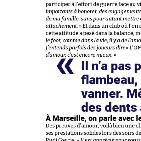
participer à l’effort de guerre face au v
importants à honorer, des engagements à
de ma famille, sans pour autant mettre 
attachement. »
Et dans un club où l’o
cette attitude a pesé dans la balance, 
le foot, comme dans la vie, il y a de l’a
J’entends parfois des joueurs dire
« L’OM
d’amour, c’est encore mieux. »
Il n’a pas 
flambeau, 
vanner. Mê
des dents
À Marseille, on parle avec l
Des preuves d’amour, voilà bien une cho
ses prestations solides lors des soirs 
Rudi Garcia
.
« Il est apprécié pour son t