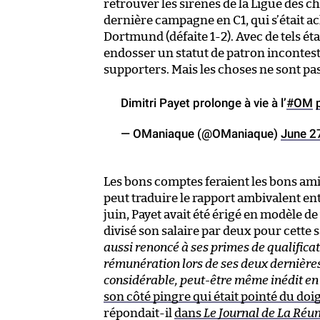
retrouver les sirènes de la Ligue des ch
dernière campagne en C1, qui s’était ac
Dortmund (défaite 1-2). Avec de tels ét
endosser un statut de patron incontest
supporters. Mais les choses ne sont pas
Dimitri Payet prolonge à vie à l’
#OM
— OManiaque (@OManiaque)
June 2
Les bons comptes feraient les bons amis.
peut traduire le rapport ambivalent entr
juin, Payet avait été érigé en modèle de
divisé son salaire par deux pour cette s
aussi renoncé à ses primes de qualific
rémunération lors de ses deux dernières s
considérable, peut-être même inédit en
son côté pingre qui était pointé du doi
répondait-il
dans
Le Journal de La Réu