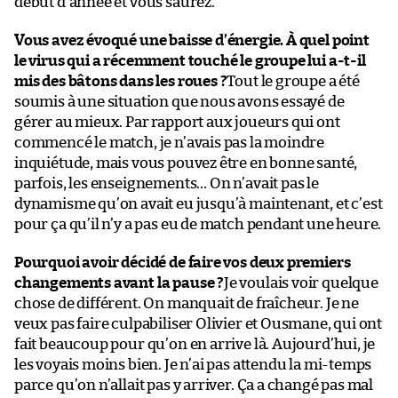
début d’année et vous saurez.
Vous avez évoqué une baisse d’énergie. À quel point
le virus qui a récemment touché le groupe lui a-t-il
mis des bâtons dans les roues ?
Tout le groupe a été
soumis à une situation que nous avons essayé de
gérer au mieux. Par rapport aux joueurs qui ont
commencé le match, je n’avais pas la moindre
inquiétude, mais vous pouvez être en bonne santé,
parfois, les enseignements… On n’avait pas le
dynamisme qu’on avait eu jusqu’à maintenant, et c’est
pour ça qu’il n’y a pas eu de match pendant une heure.
Pourquoi avoir décidé de faire vos deux premiers
changements avant la pause ?
Je voulais voir quelque
chose de différent. On manquait de fraîcheur. Je ne
veux pas faire culpabiliser Olivier et Ousmane, qui ont
fait beaucoup pour qu’on en arrive là. Aujourd’hui, je
les voyais moins bien. Je n’ai pas attendu la mi-temps
parce qu’on n’allait pas y arriver. Ça a changé pas mal