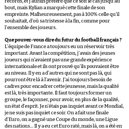
records, et j’aurais préféré que ce soit le cas jusqu’au
bout, mais Kylian a marqué cette finale de son
empreinte. Malheureusement, pas à 100% celle qu’il
souhaitait, d’où sa tristesse à la fin, comme pour
l’ensemble des joueurs.
Que pouvez-vous dire du futur du football français ?
L’équipe de France a toujours eu un réservoir très
important. Avant la compétition, j’avais des jeunes
joueurs qui n’avaient pas une grande expérience
internationale et ils ont prouvé qu’ils pouvaient être
au niveau. Il y en a d’autres qui ne sont pas là, qui
pourront être là à l’avenir. J’ai toujours besoin de
cadres pour encadrer cette jeunesse, mais la qualité
est là, très importante. Il faut toujours former un
groupe, le façonner, pour avoir, en plus de la qualité,
un état d’esprit. Je n’étais pas inquiet avant ce Mondial,
je ne suis pas inquiet ce soir. On a fait une finale
d’Euro, on a gagné une Coupe du monde, une Ligue
des nations… Il y a eu cet Euro raté, mais là, on a été en