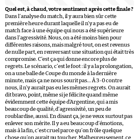
Quel est, à chaud, votre sentiment après cette finale ?
Dans l’analyse du match, il y aura bien sûr cette
première heure durant laquelle il n’y a pas eu de
match face à une équipe qui nous a été supérieure
dans l’agressivité. Nous, on a été moins bien pour
différentes raisons, mais malgré tout, on est revenus
de nulle part, en renversant une situation qui était très
compromise. C’est ça qui donne encore plus de
regrets. Le scénario, c’est le foot : il y a la prolongation,
on a une balle de Coupe du monde à la dernière
minute, mais ça ne nous sourit pas… À 3-0 contre
nous, il n’y aurait pas eu les mêmes regrets. On aurait
dit bravo, point, même si je félicite quand même
évidemment cette équipe d’Argentine, qui a mis
beaucoup de qualité, d’agressivité, un peu de
roublardise, aussi. En disant ça, je ne veux surtout pas
enlever son mérite. Il y a eu beaucoup d’émotions,
mais à la fin, c’est cruel parce qu’on frôle quelque
chose qu’on aurait pu toucher. Malheureusement, ce