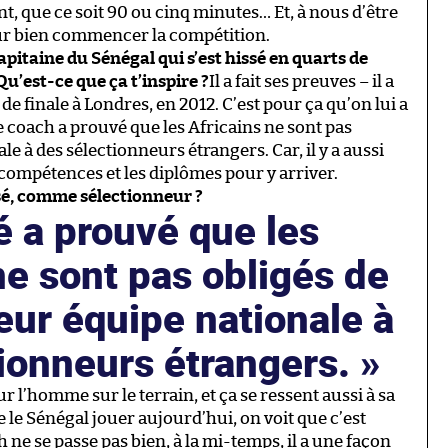
nt, que ce soit 90 ou cinq minutes… Et, à nous d’être
our bien commencer la compétition.
capitaine du Sénégal qui s’est hissé en quarts de
u’est-ce que ça t’inspire ?
Il a fait ses preuves – il a
 finale à Londres, en 2012. C’est pour ça qu’on lui a
Le coach a prouvé que les Africains ne sont pas
e à des sélectionneurs étrangers. Car, il y a aussi
 compétences et les diplômes pour y arriver.
ssé, comme sélectionneur ?
é a prouvé que les
ne sont pas obligés de
eur équipe nationale à
tionneurs étrangers.
ur l’homme sur le terrain, et ça se ressent aussi à sa
le Sénégal jouer aujourd’hui, on voit que c’est
 ne se passe pas bien, à la mi-temps, il a une façon