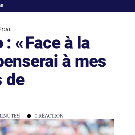
ne
ÉGAL
 : «
Face à la
penserai à mes
 de
MINUTES
0
RÉACTION