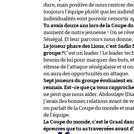
dure, mais positive de nous rentrer ded
toujours l’équipe plutôt que les individua
individualités vont pouvoir ressortir a
Tu avais douze ans lors de la Coupe 
moment de notre jeunesse ! On se révei
Sénégal. Et leur parcours nous donne, 
Le joueur phare des Lions, c’est Sadio
groupe ?
C’est un leader ! Le leader te
besoin de lui pour marquer des buts, et,
vitesse de l’attaque sénégalaise et si o
on aura des opportunités en attaque.
Sept joueurs du groupe évoluaient en L
rennais. Est-ce que ça vous rapproche
ne peut que nous aider. Abdoulaye (Dial
j’avais des bonnes relations avant de 
on parlait de la Coupe du monde et mai
de l’équipe.
La Coupe du monde, c’est le Graal dans
épreuves que tu as traversées avant d’