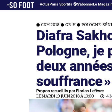
Actus
Paris Sportifs 🔞
S'abonner
Le Magazi
CDM 2018
GR. H
POLOGNE-SÉN
Diafra Sakho
Pologne, je 
deux années
souffrance
»
Propos recueillis par Florian Lefèvre
LE MARDI 19 JUIN 2018 À 10:00
4 