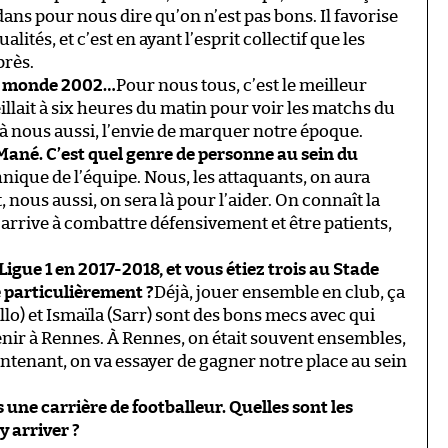
ans pour nous dire qu’on n’est pas bons. Il favorise
lités, et c’est en ayant l’esprit collectif que les
près.
du monde 2002…
Pour nous tous, c’est le meilleur
llait à six heures du matin pour voir les matchs du
à nous aussi, l’envie de marquer notre époque.
 Mané. C’est quel genre de personne au sein du
chnique de l’équipe. Nous, les attaquants, on aura
 nous aussi, on sera là pour l’aider. On connaît la
n arrive à combattre défensivement et être patients,
igue 1 en 2017-2018, et vous étiez trois au Stade
 particulièrement ?
Déjà, jouer ensemble en club, ça
lo) et Ismaïla (Sarr) sont des bons mecs avec qui
venir à Rennes. À Rennes, on était souvent ensembles,
ntenant, on va essayer de gagner notre place au sein
 une carrière de footballeur. Quelles sont les
y arriver ?