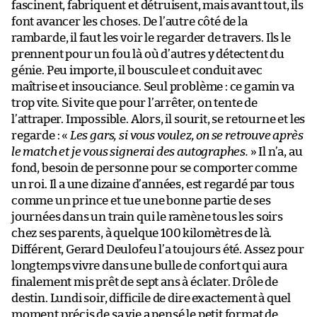
fascinent, fabriquent et détruisent, mais avant tout, ils
font avancer les choses. De l’autre côté de la
rambarde, il faut les voir le regarder de travers. Ils le
prennent pour un fou là où d’autres y détectent du
génie. Peu importe, il bouscule et conduit avec
maîtrise et insouciance. Seul problème : ce gamin va
trop vite. Si vite que pour l’arrêter, on tente de
l’attraper. Impossible. Alors, il sourit, se retourne et les
regarde : «
Les gars, si vous voulez, on se retrouve après
le match et je vous signerai des autographes.
» Il n’a, au
fond, besoin de personne pour se comporter comme
un roi. Il a une dizaine d’années, est regardé par tous
comme un prince et tue une bonne partie de ses
journées dans un train qui le ramène tous les soirs
chez ses parents, à quelque 100 kilomètres de là.
Différent, Gerard Deulofeu l’a toujours été. Assez pour
longtemps vivre dans une bulle de confort qui aura
finalement mis prêt de sept ans à éclater. Drôle de
destin. Lundi soir, difficile de dire exactement à quel
moment précis de sa vie a pensé le petit format de