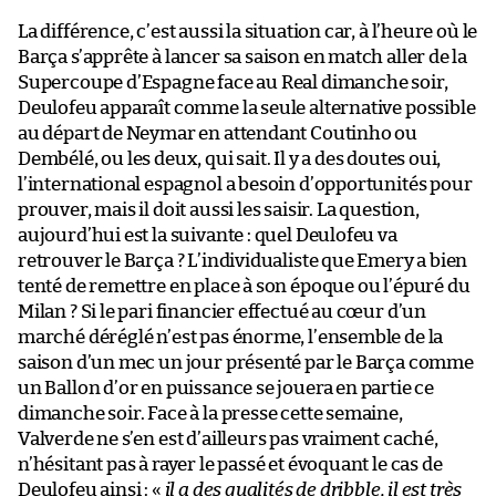
La différence, c’est aussi la situation car, à l’heure où le
Barça s’apprête à lancer sa saison en match aller de la
Supercoupe d’Espagne face au Real dimanche soir,
Deulofeu apparaît comme la seule alternative possible
au départ de Neymar en attendant Coutinho ou
Dembélé, ou les deux, qui sait. Il y a des doutes oui,
l’international espagnol a besoin d’opportunités pour
prouver, mais il doit aussi les saisir. La question,
aujourd’hui est la suivante : quel Deulofeu va
retrouver le Barça ? L’individualiste que Emery a bien
tenté de remettre en place à son époque ou l’épuré du
Milan ? Si le pari financier effectué au cœur d’un
marché déréglé n’est pas énorme, l’ensemble de la
saison d’un mec un jour présenté par le Barça comme
un Ballon d’or en puissance se jouera en partie ce
dimanche soir. Face à la presse cette semaine,
Valverde ne s’en est d’ailleurs pas vraiment caché,
n’hésitant pas à rayer le passé et évoquant le cas de
Deulofeu ainsi : «
il a des qualités de dribble, il est très