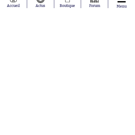
Accueil
Actus
Boutique
Forum
Menu
Abonnements
Contacts
La boutique SO PRESS
Mentions légales
Conditions générales d'utilisation
Publicité
Consentement RGPD
Recrutement
Joueurs en
Équipes en
tendance
tendance
Mohamed
Chelsea
Salah
Paris Saint-
Mykhailo
Germain
Mudryk
Bordeaux
Neymar
Olympique
Khalis Merah
lyonnais