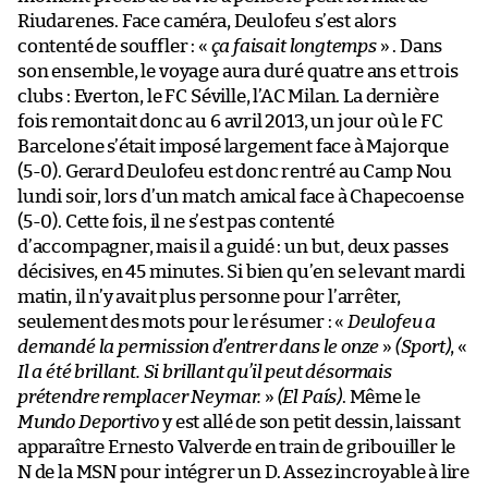
Riudarenes. Face caméra, Deulofeu s’est alors
contenté de souffler : «
ça faisait longtemps
» . Dans
son ensemble, le voyage aura duré quatre ans et trois
clubs : Everton, le FC Séville, l’AC Milan. La dernière
fois remontait donc au 6 avril 2013, un jour où le FC
Barcelone s’était imposé largement face à Majorque
(5-0). Gerard Deulofeu est donc rentré au Camp Nou
lundi soir, lors d’un match amical face à Chapecoense
(5-0). Cette fois, il ne s’est pas contenté
d’accompagner, mais il a guidé : un but, deux passes
décisives, en 45 minutes. Si bien qu’en se levant mardi
matin, il n’y avait plus personne pour l’arrêter,
seulement des mots pour le résumer : «
Deulofeu a
demandé la permission d’entrer dans le onze
»
(Sport)
, «
Il a été brillant. Si brillant qu’il peut désormais
prétendre remplacer Neymar.
»
(El País)
. Même le
Mundo Deportivo
y est allé de son petit dessin, laissant
apparaître Ernesto Valverde en train de gribouiller le
N de la MSN pour intégrer un D. Assez incroyable à lire