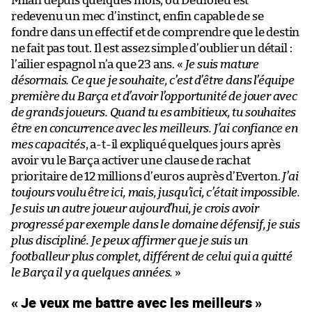
Milan depuis quelques mois, où Deulofeu est
redevenu un mec d’instinct, enfin capable de se
fondre dans un effectif et de comprendre que le destin
ne fait pas tout. Il est assez simple d’oublier un détail :
l’ailier espagnol n’a que 23 ans. «
Je suis mature
désormais. Ce que je souhaite, c’est d’être dans l’équipe
première du Barça et d’avoir l’opportunité de jouer avec
de grands joueurs. Quand tu es ambitieux, tu souhaites
être en concurrence avec les meilleurs. J’ai confiance en
mes capacités
, a-t-il expliqué quelques jours après
avoir vu le Barça activer une clause de rachat
prioritaire de 12 millions d’euros auprès d’Everton.
J’ai
toujours voulu être ici, mais, jusqu’ici, c’était impossible.
Je suis un autre joueur aujourd’hui, je crois avoir
progressé par exemple dans le domaine défensif, je suis
plus discipliné. Je peux affirmer que je suis un
footballeur plus complet, différent de celui qui a quitté
le Barça il y a quelques années.
»
« Je veux me battre avec les meilleurs »