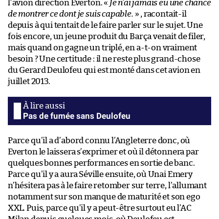
l’avion direction Everton. «
Je n’ai jamais eu une chance
de montrer ce dont je suis capable.
» , racontait-il
depuis à qui tentait de le faire parler sur le sujet. Une
fois encore, un jeune produit du Barça venait de filer,
mais quand on gagne un triplé, en a-t-on vraiment
besoin ? Une certitude : il ne reste plus grand-chose
du Gerard Deulofeu qui est monté dans cet avion en
juillet 2013.
Pas de fumée sans Deulofeu
Parce qu’il a d’abord connu l’Angleterre donc, où
Everton le laissera s’exprimer et où il détonnera par
quelques bonnes performances en sortie de banc.
Parce qu’il y a aura Séville ensuite, où Unai Emery
n’hésitera pas à le faire retomber sur terre, l’allumant
notamment sur son manque de maturité et son ego
XXL. Puis, parce qu’il y a peut-être surtout eu l’AC