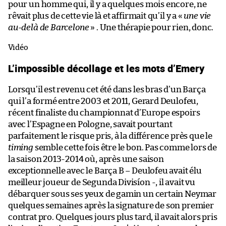
pour un homme qui, il y a quelques mois encore, ne
rêvait plus de cette vie là et affirmait qu’il y a «
une vie
au-delà de Barcelone
» . Une thérapie pour rien, donc.
Vidéo
L’impossible décollage et les mots d’Emery
Lorsqu’il est revenu cet été dans les bras d’un Barça
qui l’a formé entre 2003 et 2011, Gerard Deulofeu,
récent finaliste du championnat d’Europe espoirs
avec l’Espagne en Pologne, savait pourtant
parfaitement le risque pris, à la différence près que le
timing
semble cette fois être le bon. Pas comme lors de
la saison 2013-2014 où, après une saison
exceptionnelle avec le Barça B – Deulofeu avait élu
meilleur joueur de Segunda Divisíon -, il avait vu
débarquer sous ses yeux de gamin un certain Neymar
quelques semaines après la signature de son premier
contrat pro. Quelques jours plus tard, il avait alors pris