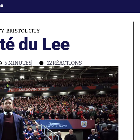
ne
TY-BRISTOL CITY
ôté du Lee
5 MINUTES
12
RÉACTIONS