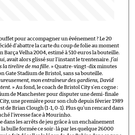
du buffet pour accompagner un événement ? Le 20
écidé d’abattre la carte du coup de folie au moment
n Barça Velha 2004, estimé à 510 euros la bouteille.
lui
, avait alors glissé sur l’instant le trentenaire.
J’ai
 tirelire de ma fille.
» Quatre-vingt-dix minutes
on Gate Stadium de Bristol, sans sa bouteille.
ureusement, mon entraîneur des gardiens, David
ntent.
» Au fond, le coach de Bristol City s’en cogne :
Stadium de Manchester pour disputer une demi-finale
City, une première pour son club depuis février 1989
t de Brian Clough (1-1, 0-1). Plus qu’un rencard dans
ché l’ivresse face à Mourinho.
ée dans les arrêts de jeu grâce à un enchaînement
r la bulle formée ce soir-là par les quelque 26000