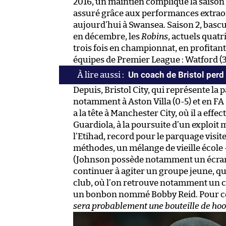
2016, un maintien compliqué la saison 
assuré grâce aux performances extrao
aujourd’hui à Swansea. Saison 2, bascu
en décembre, les
Robins
, actuels quat
trois fois en championnat, en profitan
équipes de Premier League : Watford (3-2
Un coach de Bristol perd 
Depuis, Bristol City, qui représente la pa
notamment à Aston Villa (0-5) et en FA 
a la tête à Manchester City, où il a effe
Guardiola, à la poursuite d’un exploit
l’Etihad, record pour le parquage visite
méthodes, un mélange de vieille école –
(Johnson possède notamment un écran d
continuer à agiter un groupe jeune, q
club, où l’on retrouve notamment un ce
un bonbon nommé Bobby Reid. Pour ce 
sera probablement une bouteille de ho