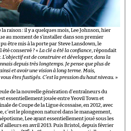
 la raison : il y a quelques mois, Lee Johnson, hier
gue au moment de s’installer dans son premier
pu être mis à la porte par Steve Lansdown, le
l été conservé ? «
La clé a été la confiance
, répondait
r.
L’objectif est de construire et développer, dans la
connais depuis très longtemps. Je pense que plus de
ainsi et avoir une vision à long terme. Mais,
ous êtes fustigés. C’est la pression du haut niveau.
»
ule de la nouvelle génération d’entraîneurs du
est essentiellement jouée entre Yeovil Town et
finale de Coupe de la Ligue écossaise, en 2012, avec
ite, c’est le plongeon naturel dans le management,
 népotisme, Lee ayant essentiellement joué sous les
d’ailleurs en avril 2013. Puis Bristol, depuis février
e