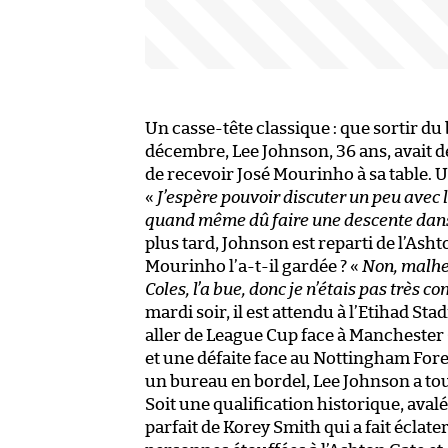
Un casse-tête classique : que sortir 
décembre, Lee Johnson, 36 ans, avait d
de recevoir José Mourinho à sa table. U
«
J’espère pouvoir discuter un peu avec 
quand même dû faire une descente dans la
plus tard, Johnson est reparti de l’Asht
Mourinho l’a-t-il gardée ? «
Non, malhe
Coles, l’a bue, donc je n’étais pas très co
mardi soir, il est attendu à l’Etihad 
aller de League Cup face à Manchester 
et une défaite face au Nottingham Fores
un bureau en bordel, Lee Johnson a tou
Soit une qualification historique, aval
parfait de Korey Smith qui a fait éclate