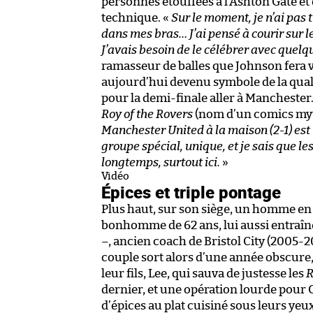
personnes étouffées à l’Ashton Gate et q
technique. «
Sur le moment, je n’ai pas 
dans mes bras… J’ai pensé à courir sur le 
J’avais besoin de le célébrer avec quelq
ramasseur de balles que Johnson fera 
aujourd’hui devenu symbole de la qualifi
pour la demi-finale aller à Manchester.
Roy of the Rovers
(nom d’un comics myth
Manchester United à la maison (2-1) est in
groupe spécial, unique, et je sais que le
longtemps, surtout ici.
»
Vidéo
Épices et triple pontage
Plus haut, sur son siège, un homme en
bonhomme de 62 ans, lui aussi entraî
–, ancien coach de Bristol City (2005-2
couple sort alors d’une année obscure
leur fils, Lee, qui sauva de justesse les
R
dernier, et une opération lourde pour G
d’épices au plat cuisiné sous leurs yeu