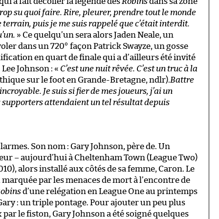
ui a fait décoller la légende des
Robins
dans sa zone
trop su quoi faire. Rire, pleurer, prendre tout le monde
terrain, puis je me suis rappelé que c’était interdit.
u’un.
» Ce quelqu’un sera alors Jaden Neale, un
voler dans un 720° façon Patrick Swayze, un gosse
cation en quart de finale qui a d’ailleurs été invité
 Lee Johnson : «
C’est une nuit rêvée. C’est un truc à la
ique sur le foot en Grande-Bretagne, ndlr).
Battre
croyable. Je suis si fier de mes joueurs, j’ai un
s supporters attendaient un tel résultat depuis
 larmes. Son nom : Gary Johnson, père de. Un
neur – aujourd’hui à Cheltenham Town (League Two)
010), alors installé aux côtés de sa femme, Caron. Le
, marquée par les menaces de mort à l’encontre de
obins
d’une relégation en League One au printemps
ary : un triple pontage. Pour ajouter un peu plus
x par le fiston, Gary Johnson a été soigné quelques