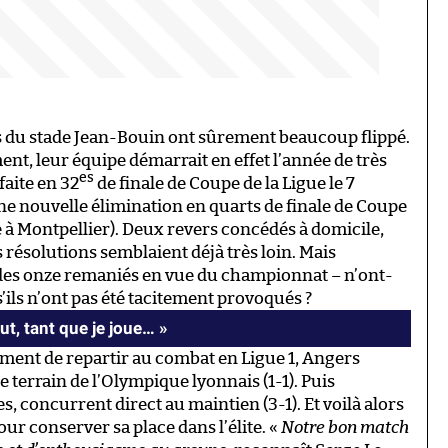
s du stade Jean-Bouin ont sûrement beaucoup flippé.
nt, leur équipe démarrait en effet l’année de très
es
aite en 32
de finale de Coupe de la Ligue le 7
une nouvelle élimination en quarts de finale de Coupe
ce à Montpellier). Deux revers concédés à domicile,
s résolutions semblaient déjà très loin. Mais
 des onze remaniés en vue du championnat – n’ont-
’ils n’ont pas été tacitement provoqués ?
out, tant que je joue… »
ent de repartir au combat en Ligue 1, Angers
e terrain de l’Olympique lyonnais (1-1). Puis
, concurrent direct au maintien (3-1). Et voilà alors
ur conserver sa place dans l’élite. «
Notre bon match