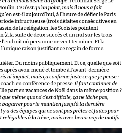
e et d’enthousiasme au groupe
, reconnaît Serge Le
 Moulin.
Ce n’est qu’un point, mais il nous a fait
u’en est-il aujourd’hui, à l’heure de défier le Paris
riode infructueuse (trois défaites consécutives en
assin de la relégation, les Scoïstes pointent
(à la suite de deux succès et un nul sur les trois
 l’endroit où personne ne veut terminer. Et la
 l’unique raison justifiant ce regain de forme.
quiéter. Du moins publiquement. Et ce, quelle que soit
s après avoir mené et tombe à l’avant-dernière
pris ni inquiet, mais ça confirme juste ce que je pense :
 coach en conférence de presse.
Il faut continuer de
Elle part en vacances de Noël dans la même position ?
st que même quand c’est difficile, ça ne lâche pas
,
e bagarrer pour le maintien jusqu’à la dernière
il y a des équipes qui ne sont pas prêtes et faites pour
st relégables à la trêve, mais avec beaucoup de motifs