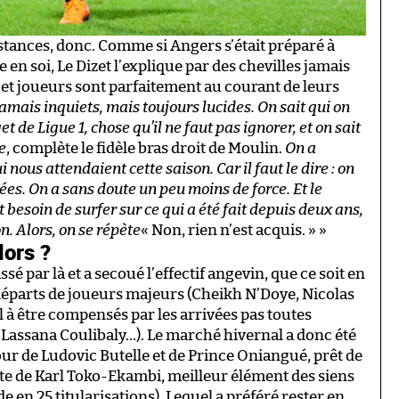
stances, donc. Comme si Angers s’était préparé à
en soi, Le Dizet l’explique par des chevilles jamais
s et joueurs sont parfaitement au courant de leurs
jamais inquiets, mais toujours lucides. On sait qui on
t de Ligue 1, chose qu’il ne faut pas ignorer, et on sait
e
, complète le fidèle bras droit de Moulin.
On a
 nous attendaient cette saison. Car il faut le dire : on
ées. On a sans doute un peu moins de force. Et le
 besoin de surfer sur ce qui a été fait depuis deux ans,
. Alors, on se répète
« Non, rien n’est acquis. » »
lors ?
sé par là et a secoué l’effectif angevin, que ce soit en
 départs de joueurs majeurs (Cheikh N’Doye, Nicolas
à être compensés par les arrivées pas toutes
, Lassana Coulibaly…). Le marché hivernal a donc été
r de Ludovic Butelle et de Prince Oniangué, prêt de
erte de Karl Toko-Ekambi, meilleur élément des siens
e en 25 titularisations). Lequel a préféré rester en