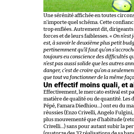
Une sérénité affichée en toutes circon
n’importe quel schéma. Cette confiance 
trop enflées. Autrement dit, dirigeant
forces et de leurs faiblesses. «
On n’est 
est, à savoir le deuxième plus petit budge
pertinemment qu’il faut qu’on s’accroch
toujours eu conscience des difficultés qui
n’est pas aussi solide que les autres ann
danger, c’est de croire qu’on a seulement
que tout va fonctionner de la même façon
Un effectif moins quali, et a
Effectivement, le mercato estival est pas
matière de qualité ou de quantité. Les
Pépé, Famara Diedhiou…) ont eu du mal 
réussies (Enzo Crivelli, Angelo Fulgini
plus mouvementé que d’habitude (retou
Crivelli…) sans pour autant subir la p
(quatorze des 32 réalisations de sa band