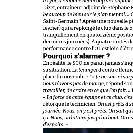
à Lyon a redonné beaucoup de confianc
Dizet, entraîneur adjoint de Stéphane
beaucoup de bien sur le plan mental.
» Q
Saint-Germain ? Après une nouvelle pé
février) qui a replongé le club dans le b
tranquillement en quatorzième position 
dernières journées). À quatre unités de
performance contre l’OL est loin d’être
Pourquoi s’alarmer ?
En réalité, le SCO ne paraît jamais s’in
sa situation. La
team
perd contre Renne
place fin novembre ? «
Je ne suis ni sur
nous n’avons pas de marge
, répond son
travailler, de croire en ce que l’on fait.
» 
«
La force de cette équipe et ce club, c’e
rétorque le technicien.
On est prêts à s
journée. Nous, on y est prêts. On sait qu’
ça. Nous, on luttera jusqu’au bout. On e
d’espoirs.
»