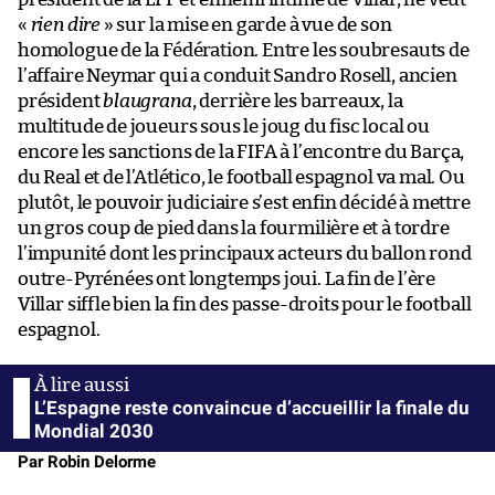
«
rien dire
» sur la mise en garde à vue de son
homologue de la Fédération. Entre les soubresauts de
l’affaire Neymar qui a conduit Sandro Rosell, ancien
président
blaugrana
, derrière les barreaux, la
multitude de joueurs sous le joug du fisc local ou
encore les sanctions de la FIFA à l’encontre du Barça,
du Real et de l’Atlético, le football espagnol va mal. Ou
plutôt, le pouvoir judiciaire s’est enfin décidé à mettre
un gros coup de pied dans la fourmilière et à tordre
l’impunité dont les principaux acteurs du ballon rond
outre-Pyrénées ont longtemps joui. La fin de l’ère
Villar siffle bien la fin des passe-droits pour le football
espagnol.
L’Espagne reste convaincue d’accueillir la finale du
Mondial 2030
Par Robin Delorme