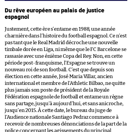
Du rêve européen au palais de justice
espagnol
Justement, cette ère s’entame en 1988, une année
charnière dans l’histoire du football espagnol. Ce n’est
pas tant que le Real Madrid décroche une nouvelle
timbale dorée en Liga, ni même que le FC Barcelone se
rassasie avec une énième Copa del Rey. Non, en cette
période post-franquisme, l’Espagne se trouve un
nouveau roi de son football. C’est que depuis son
élection en cette année, José Maria Villar, ancien
international et membre de l’Athletic Bilbao, ne quitte
plus jamais son poste de président de la Royale
Fédération espagnole de football et entame un règne
sans partage, jusqu’à aujourd’hui, et sans anicroche,
jusqu’en 2015. À cette date, le bureau du juge de
l’Audience nationale Santiago Pedraz commence à
recevoir de nombreuses dénonciations de la part de la
police concernant les agissements du principal