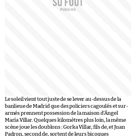
Le soleil vient tout juste de se lever au-dessus de la
banlieue de Madrid que des policiers cagoulés et sur-
armés prennent possession de la maison d’Ángel
María Villar. Quelques kilomètres plus loin, la même
scène joue les doublons : Gorka Villar, fils de, et Juan
Padron, second de, sortent de leurs bicoques