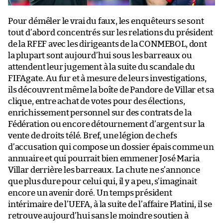
Pour démêler le vrai du faux, les enquêteurs se sont
tout d’abord concentrés sur les relations du président
de la RFEF avec les dirigeants de la CONMEBOL, dont
la plupart sont aujourd’hui sous les barreaux ou
attendent leur jugement à la suite du scandale du
FIFAgate. Au fur et à mesure de leurs investigations,
ils découvrent même la boîte de Pandore de Villar et sa
clique, entre achat de votes pour des élections,
enrichissement personnel sur des contrats de la
Fédération ou encore détournement d’argent sur la
vente de droits télé. Bref, une légion de chefs
d’accusation qui compose un dossier épais comme un
annuaire et qui pourrait bien emmener José Maria
Villar derrière les barreaux. La chute ne s’annonce
que plus dure pour celui qui, il y a peu, s’imaginait
encore un avenir doré. Un temps président
intérimaire de l’UEFA, à la suite de l’affaire Platini, il se
retrouve aujourd’hui sans le moindre soutien à