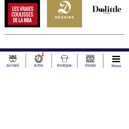
0
Accueil
Actus
Boutique
Forum
Menu
Abonnements
Contacts
La boutique SO PRESS
Mentions légales
Conditions générales d'utilisation
Publicité
Consentement RGPD
Recrutement
Joueurs en
Équipes en
tendance
tendance
Mohamed
Chelsea
Salah
Paris Saint-
Mykhailo
Germain
Mudryk
Bordeaux