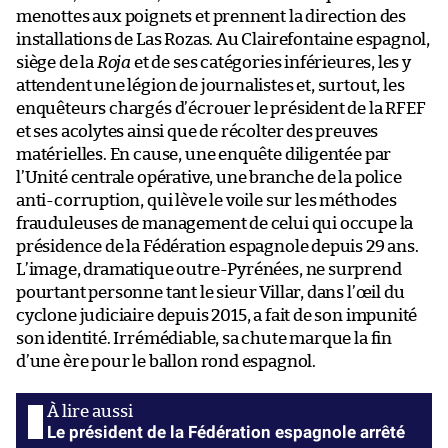
menottes aux poignets et prennent la direction des
installations de Las Rozas. Au Clairefontaine espagnol,
siège de la
Roja
et de ses catégories inférieures, les y
attendent une légion de journalistes et, surtout, les
enquêteurs chargés d’écrouer le président de la RFEF
et ses acolytes ainsi que de récolter des preuves
matérielles. En cause, une enquête diligentée par
l’Unité centrale opérative, une branche de la police
anti-corruption, qui lève le voile sur les méthodes
frauduleuses de management de celui qui occupe la
présidence de la Fédération espagnole depuis 29 ans.
L’image, dramatique outre-Pyrénées, ne surprend
pourtant personne tant le sieur Villar, dans l’œil du
cyclone judiciaire depuis 2015, a fait de son impunité
son identité. Irrémédiable, sa chute marque la fin
d’une ère pour le ballon rond espagnol.
Le président de la Fédération espagnole arrêté