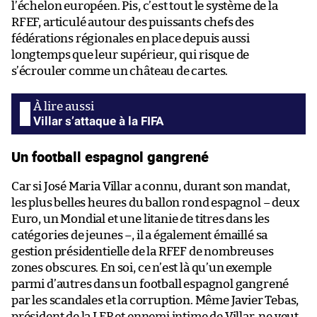
l’échelon européen. Pis, c’est tout le système de la
RFEF, articulé autour des puissants chefs des
fédérations régionales en place depuis aussi
longtemps que leur supérieur, qui risque de
s’écrouler comme un château de cartes.
Villar s’attaque à la FIFA
Un football espagnol gangrené
Car si José Maria Villar a connu, durant son mandat,
les plus belles heures du ballon rond espagnol – deux
Euro, un Mondial et une litanie de titres dans les
catégories de jeunes –, il a également émaillé sa
gestion présidentielle de la RFEF de nombreuses
zones obscures. En soi, ce n’est là qu’un exemple
parmi d’autres dans un football espagnol gangrené
par les scandales et la corruption. Même Javier Tebas,
président de la LFP et ennemi intime de Villar, ne veut