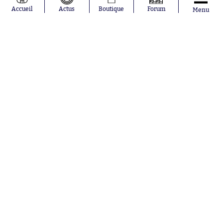
Accueil
Actus
Boutique
Forum
Menu
Abonnements
Contacts
La boutique SO PRESS
Mentions légales
Conditions générales d'utilisation
Publicité
Consentement RGPD
Recrutement
Joueurs en
Équipes en
tendance
tendance
Mohamed
Chelsea
Salah
Paris Saint-
Mykhailo
Germain
Mudryk
Bordeaux
Neymar
Olympique
Khalis Merah
lyonnais