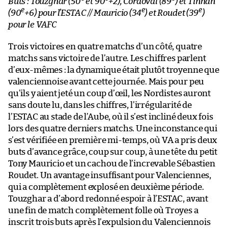
Buts : Touzghar (50
et 90
+2), Cordoval (89
) et Tinhan
e
e
e
(90
+6) pour l’ESTAC // Mauricio (34
) et Roudet (39
)
pour le VAFC
Trois victoires en quatre matchs d’un côté, quatre
matchs sans victoire de l’autre. Les chiffres parlent
d’eux-mêmes : la dynamique était plutôt troyenne que
valenciennoise avant cette journée. Mais pour peu
qu’ils y aient jeté un coup d’œil, les Nordistes auront
sans doute lu, dans les chiffres, l’irrégularité de
l’ESTAC au stade de l’Aube, où il s’est incliné deux fois
lors des quatre derniers matchs. Une inconstance qui
s’est vérifiée en première mi-temps, où VA a pris deux
buts d’avance grâce, coup sur coup, à une tête du petit
Tony Mauricio et un cachou de l’increvable Sébastien
Roudet. Un avantage insuffisant pour Valenciennes,
qui a complètement explosé en deuxième période.
Touzghar a d’abord redonné espoir à l’ESTAC, avant
une fin de match complètement folle où Troyes a
inscrit trois buts après l’expulsion du Valenciennois