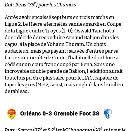
e
But : Bena (33
) pour les Chamois
Après avoir encaissé sept buts en trois matchs en
Ligue 2, Le Havre a fermé les vannes mardi en Coupe
de la Ligue contre Troyes (2-0). Oswald Tanchot a
donc décidé de reconduire Arnaud Balijon dans les
cages, à la place de Yohann Thuram. Un choix
audacieux, mais pas payant : sauvée d’entrée par sa
barre sur une tête de Conte, l’habituelle doublure a
cédé sur un coup franc coupé par Bena. Sans une
incroyable double parade de Balijon, l’addition aurait
toutefois pu être plus salée pour le HAC, capable de
taper les gros (Metz, Lens), mais englué dans le milieu
de tableau.
Orléans 0-3 Grenoble Foot 38
e
e
e
Buts : Sotoca (37
et 56
) et M’Changama (60
sp) pour le