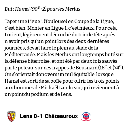
e
But : Hamel (90
+2) pour les Merlus
Taper une Ligue 1 (Toulouse) en Coupe de la Ligue,
c’est bien. Monter en Ligue 1, c’est mieux. Pour cela,
Lorient, légèrement décroché du trio de tête après
n’avoir pris qu’un point lors des deux dernières
journées, devait faire le plein au stade de la
Méditerranée. Mais les Merlus ont longtemps buté sur
la défense biterroise, et ont été par deux fois sauvés
e
e
par le poteau, sur des frappes de Beusnard (16
et (74
).
On s’orientait donc vers un nul équitable, lorsque
Hamel est sorti de sa boîte pour offrir les trois points
aux hommes de Mickaël Landreau, qui reviennent à
un point du podium et de Lens.
Lens 0-1 Châteauroux