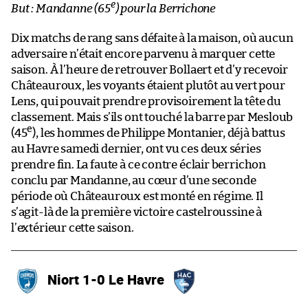
e
But : Mandanne (65
) pour la Berrichone
Dix matchs de rang sans défaite à la maison, où aucun
adversaire n’était encore parvenu à marquer cette
saison. À l’heure de retrouver Bollaert et d’y recevoir
Châteauroux, les voyants étaient plutôt au vert pour
Lens, qui pouvait prendre provisoirement la tête du
classement. Mais s’ils ont touché la barre par Mesloub
e
(45
), les hommes de Philippe Montanier, déjà battus
au Havre samedi dernier, ont vu ces deux séries
prendre fin. La faute à ce contre éclair berrichon
conclu par Mandanne, au cœur d’une seconde
période où Châteauroux est monté en régime. Il
s’agit-là de la première victoire castelroussine à
l’extérieur cette saison.
Niort 1-0 Le Havre