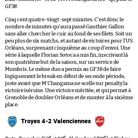
GF38
Cinq cent quatre-vingt-sept minutes. C’est donc le
nombre de minutes qu’aura passé Gauthier Gallon
sans aller chercher le cuir au fond de ses filets. Soit un
peu plus de six matchs, et autant de victoires pour l’US
Orléans, surprenant cinquième au coup d’envoi. Une
série à laquelle Florian Sotoca a mis fin, inscrivant là
son quatrième but de la saison, sur un service de
Mombris. Le même duo a permis au GF38 de faire
logiquement le break en début de seconde période,
juste avant que M’Changama ne scelle sur penalty la
victoire iséroise. Une victoire méritée, et qui permet à
Grenoble de doubler Orléans et de monter à la sixième
place.
Troyes 4-2 Valenciennes
e
e
e