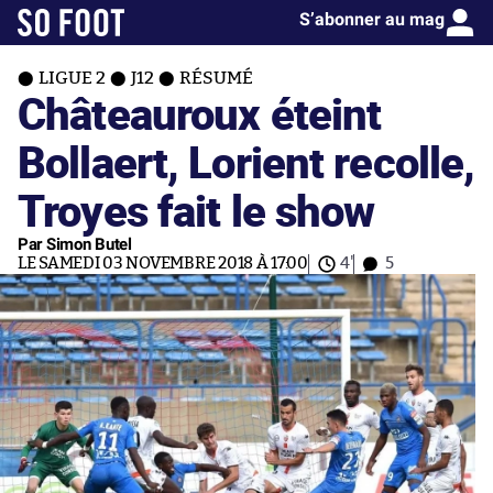
S’abonner au mag
LIGUE 2
J12
RÉSUMÉ
Châteauroux éteint
Bollaert, Lorient recolle,
Troyes fait le show
Par Simon Butel
LE SAMEDI 03 NOVEMBRE 2018 À 17:00
4'
5