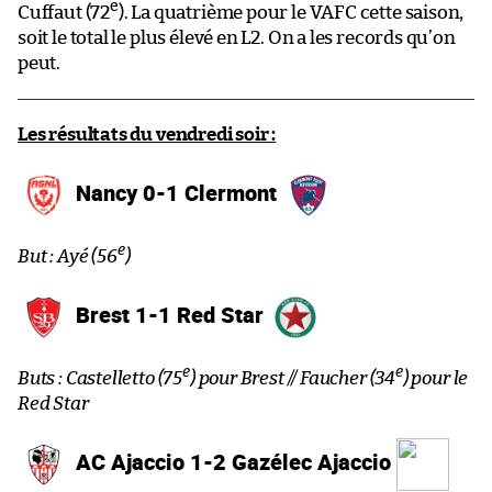
e
Cuffaut (72
). La quatrième pour le VAFC cette saison,
soit le total le plus élevé en L2. On a les records qu’on
peut.
Les résultats du vendredi soir :
Nancy 0-1 Clermont
e
But : Ayé (56
)
Brest 1-1 Red Star
e
e
Buts : Castelletto (75
) pour Brest // Faucher (34
) pour le
Red Star
AC Ajaccio 1-2 Gazélec Ajaccio