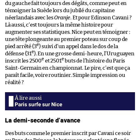
du gauche fait toujours des dégâts, comme peut en
témoigner la Suède lors du jubilé du capitaine
néerlandais avec les
Oranje
. Et pour Edinson Cavani ?
Là aussi, c’est toujours la même histoire pour
augmenter ses statistiques. Nice peut en témoigner :
une tête plongeante au premier poteau sur coup de
e
pied arrêté (3
) suivi d’un appel dans le dos de la
e
défense (31
). En une grosse demi-heure, l’Uruguayen
e
e
inscrit les 2500
et 2501
buts de l’histoire du Paris
Saint-Germain en championnat. Le pire, c’est que ça
paraît facile, voire routinier. Simple impression ou
réalité ?
Paris surfe sur Nice
La demi-seconde d’avance
Des buts comme le premier inscrit par Cavani ce soir