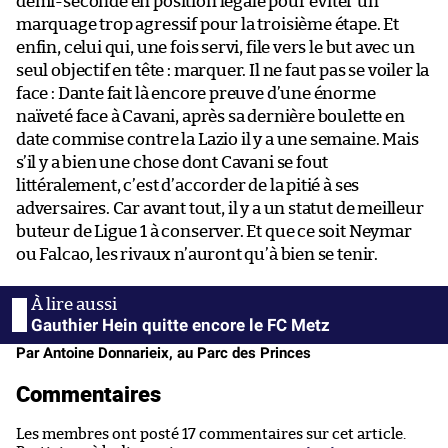
demi-seconde en position légale pour éviter un
marquage trop agressif pour la troisième étape. Et
enfin, celui qui, une fois servi, file vers le but avec un
seul objectif en tête : marquer. Il ne faut pas se voiler la
face : Dante fait là encore preuve d’une énorme
naïveté face à Cavani, après sa dernière boulette en
date commise contre la Lazio il y a une semaine. Mais
s’il y a bien une chose dont Cavani se fout
littéralement, c’est d’accorder de la pitié à ses
adversaires. Car avant tout, il y a un statut de meilleur
buteur de Ligue 1 à conserver. Et que ce soit Neymar
ou Falcao, les rivaux n’auront qu’à bien se tenir.
Gauthier Hein quitte encore le FC Metz
Par Antoine Donnarieix, au Parc des Princes
Commentaires
Les membres ont posté 17 commentaires sur cet article.