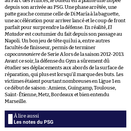
au Parc des Princes, le buteur en a planté une flopée
depuis son arrivée au PSG. Une phase arrêtée, une
patte gauche comme celle de Di María à la baguette,
une accélération pour arriver lancé et le coup de front
parfait pour surprendre la défense. En réalité,
El
Matador
est coutumier du fait depuis son passage au
Napoli. Un bon jeu de tête qui lui a, entre autres
facultés de finisseur, permis de terminer
capocannoniere
de Serie A lors de la saison 2012-2013.
Avant ce soir, la défense du Gym a sûrement dû
étudier ses déplacements aux abords de la surface de
réparation, qui plus est lorsqu’il marque des buts. Les
victimes étaient pourtant nombreuses en Ligue 1 en
ce début de saison : Amiens, Guingamp, Toulouse,
Saint-Étienne, Metz, Bordeaux et bien entendu
Marseille.
Les notes du PSG