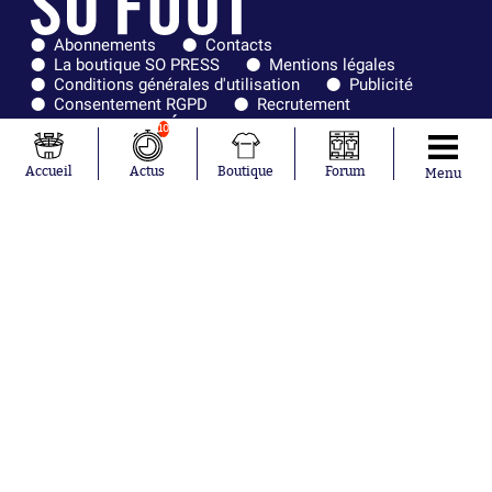
Abonnements
Contacts
La boutique SO PRESS
Mentions légales
Conditions générales d'utilisation
Publicité
Consentement RGPD
Recrutement
Joueurs en
Équipes en
10
tendance
tendance
Accueil
Actus
Boutique
Forum
Menu
Mohamed
Chelsea
Salah
Paris Saint-
Mykhailo
Germain
Mudryk
Bordeaux
Neymar
Olympique
Khalis Merah
lyonnais
Loïs Openda
FIFA
Moussa
Real Madrid
Niakhaté
RC Strasbourg
Nicolás
AC Milan
Tagliafico
France
Pavel Šulc
RC Lens
Josh Maja
Gauthier Hein