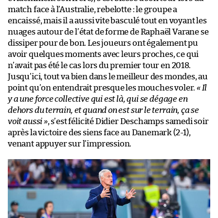
match face à l’Australie, rebelotte : le groupe a
encaissé, mais il a aussi vite basculé tout en voyant les
nuages autour de l’état de forme de Raphaël Varane se
dissiper pour de bon. Les joueurs ont également pu
avoir quelques moments avec leurs proches, ce qui
n’avait pas été le cas lors du premier tour en 2018.
Jusqu’ici, tout va bien dans le meilleur des mondes, au
point qu’on entendrait presque les mouches voler.
« Il
y a une force collective qui est là, qui se dégage en
dehors du terrain, et quand on est sur le terrain, ça se
voit aussi »
, s’est félicité Didier Deschamps samedi soir
après la victoire des siens face au Danemark (2-1),
venant appuyer sur l’impression.