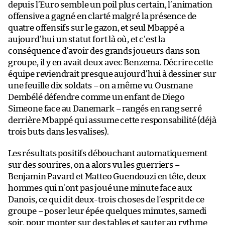
depuis l’Euro semble un poil plus certain, l’animation
offensive a gagné en clarté malgré la présence de
quatre offensifs sur le gazon, et seul Mbappé a
aujourd’hui un statut fort là où, et c’est la
conséquence d’avoir des grands joueurs dans son
groupe, il y en avait deux avec Benzema. Décrire cette
équipe reviendrait presque aujourd’hui à dessiner sur
une feuille dix soldats – on a même vu Ousmane
Dembélé défendre comme un enfant de Diego
Simeone face au Danemark – rangés en rang serré
derrière Mbappé qui assume cette responsabilité (déjà
trois buts dans les valises).
Les résultats positifs débouchant automatiquement
sur des sourires, on a alors vu les guerriers –
Benjamin Pavard et Matteo Guendouzi en tête, deux
hommes qui n’ont pas joué une minute face aux
Danois, ce qui dit deux-trois choses de l’esprit de ce
groupe – poser leur épée quelques minutes, samedi
soir, pour monter sur des tables et sauter au rythme