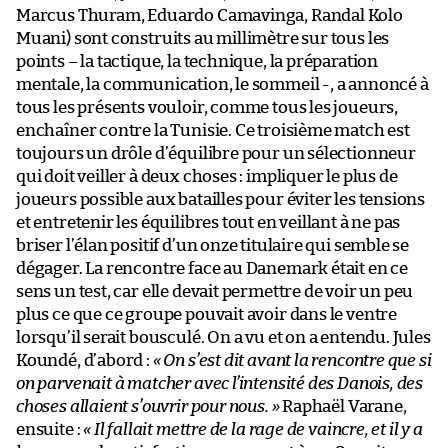
Marcus Thuram, Eduardo Camavinga, Randal Kolo
Muani) sont construits au millimètre sur tous les
points – la tactique, la technique, la préparation
mentale, la communication, le sommeil -, a annoncé à
tous les présents vouloir, comme tous les joueurs,
enchaîner contre la Tunisie. Ce troisième match est
toujours un drôle d’équilibre pour un sélectionneur
qui doit veiller à deux choses : impliquer le plus de
joueurs possible aux batailles pour éviter les tensions
et entretenir les équilibres tout en veillant à ne pas
briser l’élan positif d’un onze titulaire qui semble se
dégager. La rencontre face au Danemark était en ce
sens un test, car elle devait permettre de voir un peu
plus ce que ce groupe pouvait avoir dans le ventre
lorsqu’il serait bousculé. On a vu et on a entendu. Jules
Koundé, d’abord :
« On s’est dit avant la rencontre que si
on parvenait à matcher avec l’intensité des Danois, des
choses allaient s’ouvrir pour nous. »
Raphaël Varane,
ensuite :
« Il fallait mettre de la rage de vaincre, et il y a