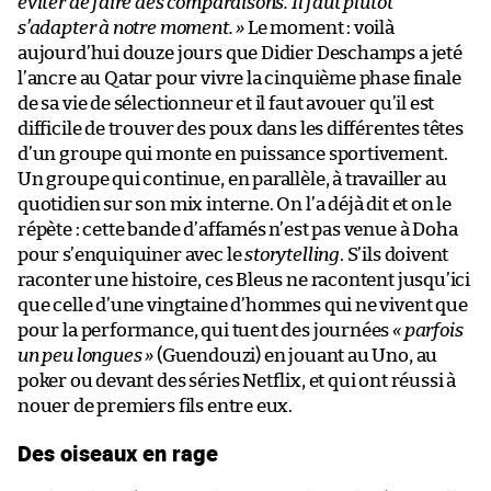
éviter de faire des comparaisons. Il faut plutôt
s’adapter à notre moment. »
Le moment : voilà
aujourd’hui douze jours que Didier Deschamps a jeté
l’ancre au Qatar pour vivre la cinquième phase finale
de sa vie de sélectionneur et il faut avouer qu’il est
difficile de trouver des poux dans les différentes têtes
d’un groupe qui monte en puissance sportivement.
Un groupe qui continue, en parallèle, à travailler au
quotidien sur son mix interne. On l’a déjà dit et on le
répète : cette bande d’affamés n’est pas venue à Doha
pour s’enquiquiner avec le
storytelling
. S’ils doivent
raconter une histoire, ces Bleus ne racontent jusqu’ici
que celle d’une vingtaine d’hommes qui ne vivent que
pour la performance, qui tuent des journées
« parfois
un peu longues »
(Guendouzi) en jouant au Uno, au
poker ou devant des séries Netflix, et qui ont réussi à
nouer de premiers fils entre eux.
Des oiseaux en rage