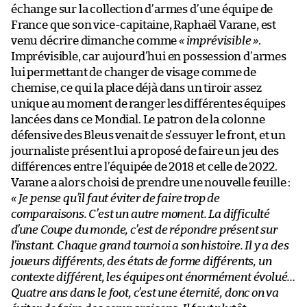
échange sur la collection d’armes d’une équipe de
France que son vice-capitaine, Raphaël Varane, est
venu décrire dimanche comme
« imprévisible »
.
Imprévisible, car aujourd’hui en possession d’armes
lui permettant de changer de visage comme de
chemise, ce qui la place déjà dans un tiroir assez
unique au moment de ranger les différentes équipes
lancées dans ce Mondial. Le patron de la colonne
défensive des Bleus venait de s’essuyer le front, et un
journaliste présent lui a proposé de faire un jeu des
différences entre l’équipée de 2018 et celle de 2022.
Varane a alors choisi de prendre une nouvelle feuille :
« Je pense qu’il faut éviter de faire trop de
comparaisons. C’est un autre moment. La difficulté
d’une Coupe du monde, c’est de répondre présent sur
l’instant. Chaque grand tournoi a son histoire. Il y a des
joueurs différents, des états de forme différents, un
contexte différent, les équipes ont énormément évolué…
Quatre ans dans le foot, c’est une éternité, donc on va