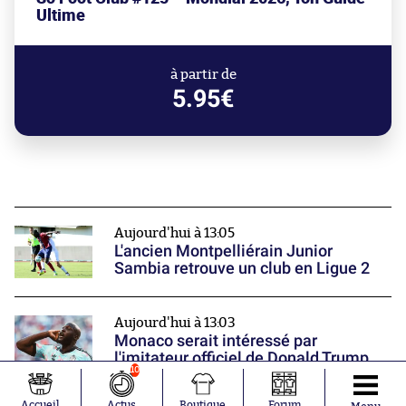
Ultime
à partir de
5.95€
Aujourd'hui à 13:05
L'ancien Montpelliérain Junior
Sambia retrouve un club en Ligue 2
Aujourd'hui à 13:03
Monaco serait intéressé par
l'imitateur officiel de Donald Trump
10
Accueil
Actus
Boutique
Forum