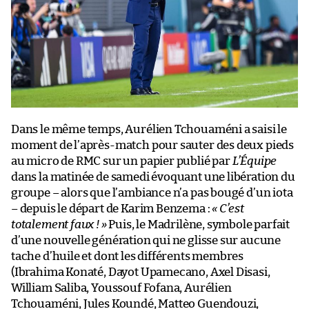
Dans le même temps, Aurélien Tchouaméni a saisi le
moment de l’après-match pour sauter des deux pieds
au micro de RMC sur un papier publié par
L’Équipe
dans la matinée de samedi évoquant une libération du
groupe – alors que l’ambiance n’a pas bougé d’un iota
– depuis le départ de Karim Benzema :
« C’est
totalement faux ! »
Puis, le Madrilène, symbole parfait
d’une nouvelle génération qui ne glisse sur aucune
tache d’huile et dont les différents membres
(Ibrahima Konaté, Dayot Upamecano, Axel Disasi,
William Saliba, Youssouf Fofana, Aurélien
Tchouaméni, Jules Koundé, Matteo Guendouzi,