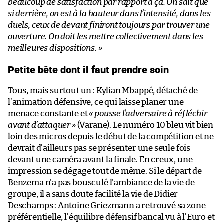
beaucoup de satisfaction par rapport à ça. On sait que
si derrière, on est à la hauteur dans l’intensité, dans les
duels, ceux de devant finiront toujours par trouver une
ouverture. On doit les mettre collectivement dans les
meilleures dispositions. »
Petite bête dont il faut prendre soin
Tous, mais surtout un : Kylian Mbappé, détaché de
l’animation défensive, ce qui laisse planer une
menace constante et
« pousse l’adversaire à réfléchir
avant d’attaquer »
(Varane). Le numéro 10 bleu vit bien
loin des micros depuis le début de la compétition et ne
devrait d’ailleurs pas se présenter une seule fois
devant une caméra avant la finale. En creux, une
impression se dégage tout de même. Si le départ de
Benzema n’a pas bousculé l’ambiance de la vie de
groupe, il a sans doute facilité la vie de Didier
Deschamps : Antoine Griezmann a retrouvé sa zone
préférentielle, l’équilibre défensif bancal vu à l’Euro et