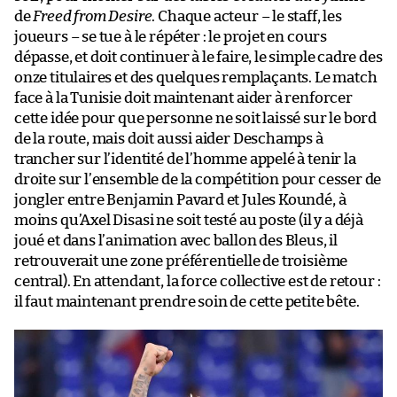
de
Freed from Desire
. Chaque acteur – le staff, les
joueurs – se tue à le répéter : le projet en cours
dépasse, et doit continuer à le faire, le simple cadre des
onze titulaires et des quelques remplaçants. Le match
face à la Tunisie doit maintenant aider à renforcer
cette idée pour que personne ne soit laissé sur le bord
de la route, mais doit aussi aider Deschamps à
trancher sur l’identité de l’homme appelé à tenir la
droite sur l’ensemble de la compétition pour cesser de
jongler entre Benjamin Pavard et Jules Koundé, à
moins qu’Axel Disasi ne soit testé au poste (il y a déjà
joué et dans l’animation avec ballon des Bleus, il
retrouverait une zone préférentielle de troisième
central). En attendant, la force collective est de retour :
il faut maintenant prendre soin de cette petite bête.