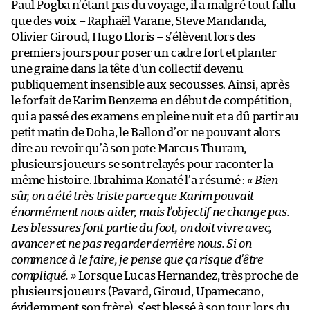
Paul Pogba n’étant pas du voyage, il a malgré tout fallu
que des voix – Raphaël Varane, Steve Mandanda,
Olivier Giroud, Hugo Lloris – s’élèvent lors des
premiers jours pour poser un cadre fort et planter
une graine dans la tête d’un collectif devenu
publiquement insensible aux secousses. Ainsi, après
le forfait de Karim Benzema en début de compétition,
qui a passé des examens en pleine nuit et a dû partir au
petit matin de Doha, le Ballon d’or ne pouvant alors
dire au revoir qu’à son pote Marcus Thuram,
plusieurs joueurs se sont relayés pour raconter la
même histoire. Ibrahima Konaté l’a résumé :
« Bien
sûr, on a été très triste parce que Karim pouvait
énormément nous aider, mais l’objectif ne change pas.
Les blessures font partie du foot, on doit vivre avec,
avancer et ne pas regarder derrière nous. Si on
commence à le faire, je pense que ça risque d’être
compliqué. »
Lorsque Lucas Hernandez, très proche de
plusieurs joueurs (Pavard, Giroud, Upamecano,
évidemment son frère), s’est blessé à son tour lors du