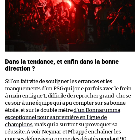
Dans la tendance, et enfin dans la bonne
direction ?
Si l’on fait vite de souligner les errances et les
manquements d’un PSG qui joue parfois avec le frein
à main en Ligue 1, difficile de reprocher grand-chose
ce soir à une équipe qui a pu compter sur sa bonne
étoile, et sur le double mètre
d’un Donnarumma
exceptionnel pour sa première en Ligue de
champions
, mais qui a surtout su provoquer sa
réussite. À voir Neymar et Mbappé enchaîner les
courses défensives comme des dératés pendant 90