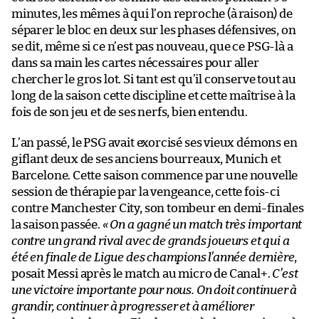
minutes, les mêmes à qui l’on reproche (à raison) de
séparer le bloc en deux sur les phases défensives, on
se dit, même si ce n’est pas nouveau, que ce PSG-là a
dans sa main les cartes nécessaires pour aller
chercher le gros lot. Si tant est qu’il conserve tout au
long de la saison cette discipline et cette maîtrise à la
fois de son jeu et de ses nerfs, bien entendu.
L’an passé, le PSG avait exorcisé ses vieux démons en
giflant deux de ses anciens bourreaux, Munich et
Barcelone. Cette saison commence par une nouvelle
session de thérapie par la vengeance, cette fois-ci
contre Manchester City, son tombeur en demi-finales
la saison passée.
« On a gagné un match très important
contre un grand rival avec de grands joueurs et qui a
été en finale de Ligue des champions l’année dernière
,
posait Messi après le match au micro de Canal+.
C’est
une victoire importante pour nous. On doit continuer à
grandir, continuer à progresser et à améliorer