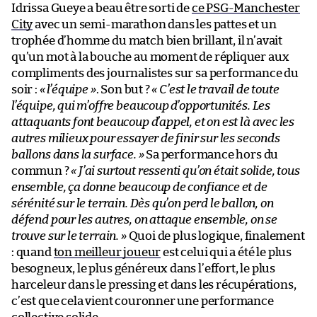
Idrissa Gueye a beau être sorti de
ce PSG-Manchester
City
avec un semi-marathon dans les pattes et un
trophée d’homme du match bien brillant, il n’avait
qu’un mot à la bouche au moment de répliquer aux
compliments des journalistes sur sa performance du
soir :
« l’équipe »
. Son but ?
« C’est le travail de toute
l’équipe, qui m’offre beaucoup d’opportunités. Les
attaquants font beaucoup d’appel, et on est là avec les
autres milieux pour essayer de finir sur les seconds
ballons dans la surface. »
Sa performance hors du
commun ?
« J’ai surtout ressenti qu’on était solide, tous
ensemble, ça donne beaucoup de confiance et de
sérénité sur le terrain. Dès qu’on perd le ballon, on
défend pour les autres, on attaque ensemble, on se
trouve sur le terrain. »
Quoi de plus logique, finalement
: quand
ton meilleur joueur
est celui qui a été le plus
besogneux, le plus généreux dans l’effort, le plus
harceleur dans le pressing et dans les récupérations,
c’est que cela vient couronner une performance