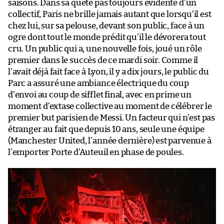
saisons. Dans sa quête pas toujours évidente d’un
collectif, Paris ne brille jamais autant que lorsqu’il est
chez lui, sur sa pelouse, devant son public, face à un
ogre dont tout le monde prédit qu’il le dévorera tout
cru. Un public qui a, une nouvelle fois, joué un rôle
premier dans le succès de ce mardi soir. Comme il
l’avait déjà fait face à Lyon, il y a dix jours, le public du
Parc a assuré une ambiance électrique du coup
d’envoi au coup de sifflet final, avec en prime un
moment d’extase collective au moment de célébrer le
premier but parisien de Messi. Un facteur qui n’est pas
étranger au fait que depuis 10 ans, seule une équipe
(Manchester United, l’année dernière) est parvenue à
l’emporter Porte d’Auteuil en phase de poules.