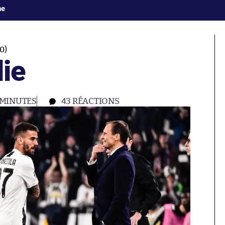
ne
0)
lie
 MINUTES
43
RÉACTIONS