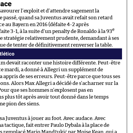
dace
 savourer l’exploit et d’attendre sagement la
e passé, quand sa Juventus avait refait son retard
e au Bayern en 2016 (défaite 4-2 après
e
aite 3-1, à la suite d’un penalty de Ronaldo à la 93
une stratégie relativement prudente, demandant à ses
e de tenter de définitivement renverser la table.
tlético
ium devait raconter une histoire différente. Peut-être
 ce mardi, a donné à Allegri un supplément de
a appris de ses erreurs. Peut-être parce que tous ses
 bons. Alors Max Allegri a décidé de s’acharner sur la
o. Pour que ses hommes n’explosent pas en
 plus tôt après avoir tout donné dans le temps
me pion des siens.
sa Juventus à jouer au foot. Avec audace. Avec
 tactique, fait entrer Paulo Dybala à la place de
uis remplacé Mario Mandžukić par Moise Kean, qui a