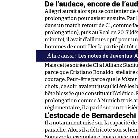
De l’audace, encore de l’au
Allegri aurait alors pu se contenter de
prolongation pour aviser ensuite. Par l
dans un match retour de C1, comme fac
prolongation), puis au Real en 2017 (déf
minute), il avait d’ailleurs opté pour 
hommes de contrôler la partie plutôt qu
Les notes de Juventus-A
Mais cette soirée de C1 à l’Allianz Stad
parce que Cristiano Ronaldo, stellaire
courage. Peut-être parce que le
Mister
choix, ce soir, avaient jusqu’ici été les
bête blessée que constituait l’Atlétic
prolongation comme à Munich trois ans
réglementaire, il a parié sur un troisiè
L’estocade de Bernardeschi
Il a notamment misé sur la capacité de 
panache. Alors il a détricoté son schéma
Spinazzola, exemplaire, mais rincé, p