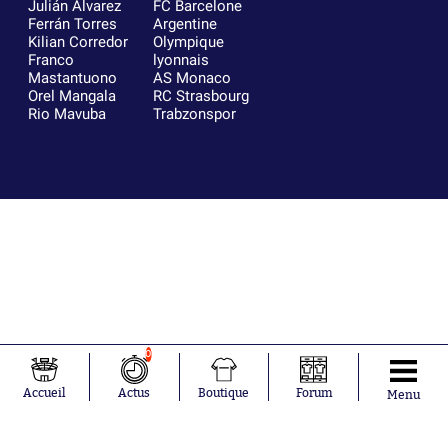
Julián Álvarez
FC Barcelone
Ferrán Torres
Argentine
Kilian Corredor
Olympique
Franco
lyonnais
Mastantuono
AS Monaco
Orel Mangala
RC Strasbourg
Rio Mavuba
Trabzonspor
0
Accueil
Actus
Boutique
Forum
Menu