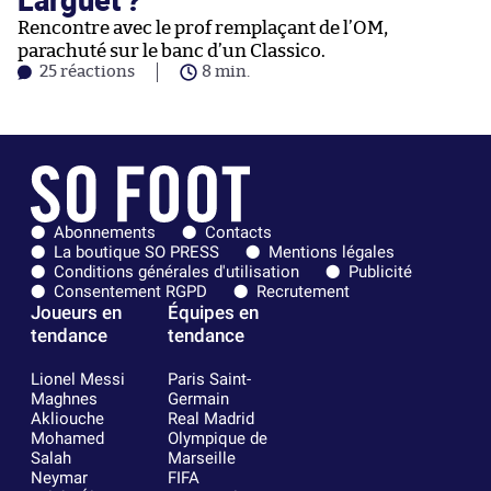
Larguet ?
Rencontre avec le prof remplaçant de l’OM,
parachuté sur le banc d’un Classico.
25 réactions
8 min.
Abonnements
Contacts
La boutique SO PRESS
Mentions légales
Conditions générales d'utilisation
Publicité
Consentement RGPD
Recrutement
Joueurs en
Équipes en
tendance
tendance
Lionel Messi
Paris Saint-
Maghnes
Germain
Akliouche
Real Madrid
Mohamed
Olympique de
Salah
Marseille
Neymar
FIFA