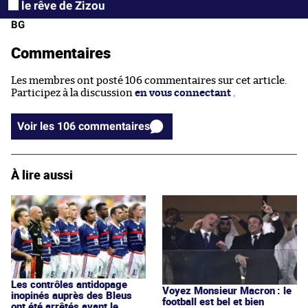
le rêve de Zizou
BG
Commentaires
Les membres ont posté 106 commentaires sur cet article.
Participez à la discussion
en vous connectant
.
Voir les 106 commentaires
À lire aussi
Les contrôles antidopage
Voyez Monsieur Macron : le
inopinés auprès des Bleus
football est bel et bien
ont été arrêtés avant le