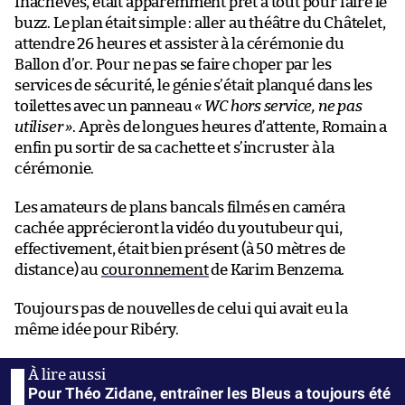
Inachevés, était apparemment prêt à tout pour faire le
buzz. Le plan était simple : aller au théâtre du Châtelet,
attendre 26 heures et assister à la cérémonie du
Ballon d’or. Pour ne pas se faire choper par les
services de sécurité, le génie s’était planqué dans les
toilettes avec un panneau
« WC hors service, ne pas
utiliser »
. Après de longues heures d’attente, Romain a
enfin pu sortir de sa cachette et s’incruster à la
cérémonie.
Les amateurs de plans bancals filmés en caméra
cachée apprécieront la vidéo du youtubeur qui,
effectivement, était bien présent (à 50 mètres de
distance) au
couronnement
de Karim Benzema.
Toujours pas de nouvelles de celui qui avait eu la
même idée pour Ribéry.
Pour Théo Zidane, entraîner les Bleus a toujours été