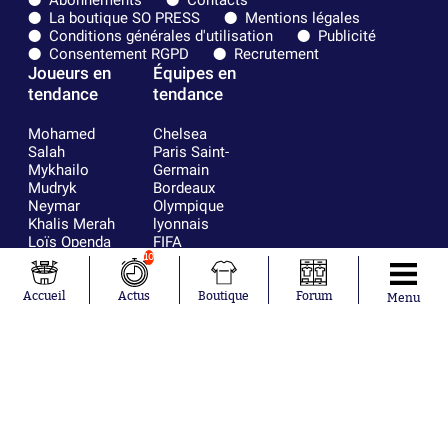
La boutique SO PRESS
Mentions légales
Conditions générales d'utilisation
Publicité
Consentement RGPD
Recrutement
Joueurs en
Équipes en
tendance
tendance
Mohamed
Chelsea
Salah
Paris Saint-
Mykhailo
Germain
Mudryk
Bordeaux
Neymar
Olympique
Khalis Merah
lyonnais
Loïs Openda
FIFA
Moussa
Real Madrid
10
Niakhaté
RC Strasbourg
Nicolás
AC Milan
Accueil
Actus
Boutique
Forum
Menu
Tagliafico
France
Pavel Šulc
RC Lens
Josh Maja
Gauthier Hein