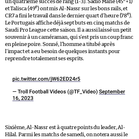
un quatrième succès de rang (1-3). Sadio Mané (45
+1)
e
et Talisca (49
) ont mis Al-Nassr sur les bons rails, et
e
CR7 a fini le travail dans le dernier quart d’heure (78
).
Le Portugais affiche déjà sept buts en cinq matchs de
Saudi Pro League cette saison. Il a aussi laissé un petit
souvenir à un caméraman, qui s’est pris un coup franc
en pleine poire. Sonné, l’homme a titubé après
l’impact et a eu besoin de quelques instants pour
reprendre totalement ses esprits.
pic.twitter.com/jW62ED24r5
— Troll Football Videos (@TF_Video)
September
16, 2023
Sixième, Al-Nassr est à quatre points du leader, Al-
Hilal. Parmi les matchs de samedi, on notera aussi le