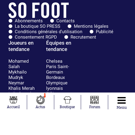
Abonnements
Contacts
La boutique SO PRESS
Mentions légales
Conditions générales d'utilisation
Publicité
Consentement RGPD
Recrutement
Joueurs en
Équipes en
tendance
tendance
Mohamed
Chelsea
Salah
Paris Saint-
Mykhailo
Germain
Mudryk
Bordeaux
Neymar
Olympique
Khalis Merah
lyonnais
Loïs Openda
FIFA
0
Moussa
Real Madrid
Niakhaté
RC Strasbourg
Accueil
Actus
Boutique
Forum
Menu
Nicolás
AC Milan
Tagliafico
France
Pavel Šulc
RC Lens
Josh Maja
Gauthier Hein