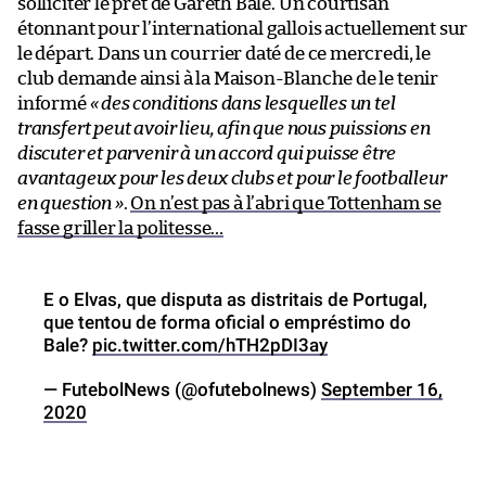
solliciter le prêt de Gareth Bale. Un courtisan
étonnant pour l’international gallois actuellement sur
le départ. Dans un courrier daté de ce mercredi, le
club demande ainsi à la Maison-Blanche de le tenir
informé
« des conditions dans lesquelles un tel
transfert peut avoir lieu, afin que nous puissions en
discuter et parvenir à un accord qui puisse être
avantageux pour les deux clubs et pour le footballeur
en question »
.
On n’est pas à l’abri que Tottenham se
fasse griller la politesse…
E o Elvas, que disputa as distritais de Portugal,
que tentou de forma oficial o empréstimo do
Bale?
pic.twitter.com/hTH2pDI3ay
— FutebolNews (@ofutebolnews)
September 16,
2020