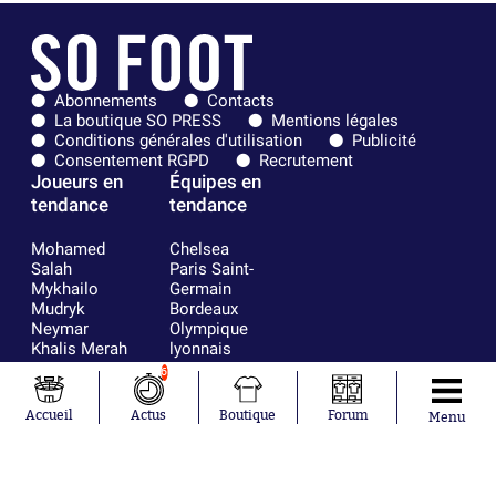
Abonnements
Contacts
La boutique SO PRESS
Mentions légales
Conditions générales d'utilisation
Publicité
Consentement RGPD
Recrutement
Joueurs en
Équipes en
tendance
tendance
Mohamed
Chelsea
Salah
Paris Saint-
Mykhailo
Germain
Mudryk
Bordeaux
Neymar
Olympique
Khalis Merah
lyonnais
Loïs Openda
FIFA
6
Moussa
Real Madrid
Niakhaté
RC Strasbourg
Accueil
Actus
Boutique
Forum
Menu
Nicolás
AC Milan
Tagliafico
France
Pavel Šulc
RC Lens
Josh Maja