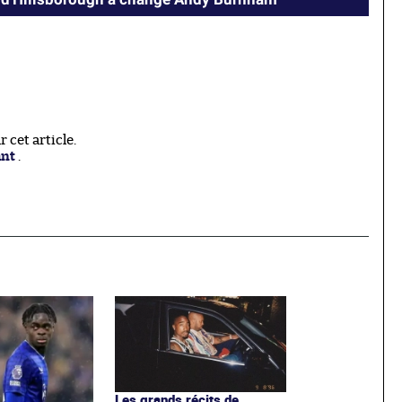
cet article.
ant
.
Les grands récits de