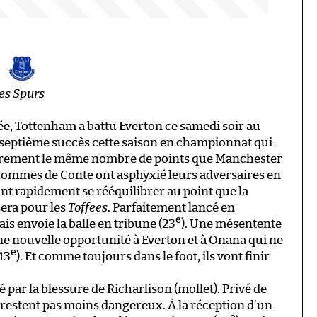
n
les Spurs
e, Tottenham a battu Everton ce samedi soir au
septième succès cette saison en championnat qui
irement le même nombre de points que Manchester
s hommes de Conte ont asphyxié leurs adversaires en
vont rapidement se rééquilibrer au point que la
era pour les
Toffees
. Parfaitement lancé en
e
is envoie la balle en tribune (23
). Une mésentente
ne nouvelle opportunité à Everton et à Onana qui ne
e
(43
). Et comme toujours dans le foot, ils vont finir
par la blessure de Richarlison (mollet). Privé de
 restent pas moins dangereux. À la réception d’un