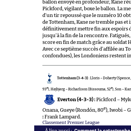
ballon envoyé en profondeur, Kane réus
Pickford, vigilant, boxe le ballon. La m
d’un tir repoussé que le numéro 10 obt
de Tottenham, Kane ne tremble pas et i
définitivement mettre fin aux espoir
jusqu’à la fin de la rencontre. Fatigués,
score en fin de match grâce au soldat 
Avec ce septième succès d’affilée au 
confondues), les Londoniens restent in
Tottenham (3-4-3) :
Lloris – Doherty (Spence,
e
e
93
), Højbjerg – Richarlison (Bissouma, 52
), Son – Ka
Everton (4-3-3) :
Pickford – Myk
e
Onana, Gueye (Rondón, 80
), Iwobi – 
:
Frank Lampard.
Classement Premier League
Comment la catastrophe