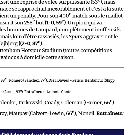
e
sit une reprise de volée surpuissante (53
), mais
enace se rapprochait inexorablement et c’est à la suite
e
ient un penalty. Pour son 400
match sous le maillot
e
e
nscrit son 258
but
(1-0, 59
)
. Un pion qui va
s des hommes de Lampard, complètement inoffensifs
 mais loin d’être rassasiés, les
Spurs
aggraveront le
e
Højbjerg
((2-0, 87
)
.
Tottenham Hotspur Stadium (toutes compétitions
vaincus à domicile cette saison.
e
e
 93
), Romero (Sánchez, 87
), Dier, Davies – Perišić, Bentancur (Skipp,
e
ne (Lucas, 93
).
Entraîneur :
Antonio Conte
e
olenko, Tarkowski, Coady, Coleman (Garner, 66
) –
e
Gray, Maupay (Calvert-Lewin, 66
), Mcneil.
Entraîneur
 d'Hillsborough a changé Andy Burnham