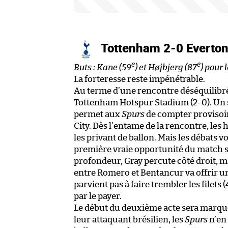
Tottenham 2-0 Everto
e
e
Buts : Kane (59
) et Højbjerg (87
) pour 
La forteresse reste impénétrable.
Au terme d’une rencontre déséquilibré
Tottenham Hotspur Stadium (2-0). Un 
permet aux
Spurs
de compter proviso
City. Dès l’entame de la rencontre, le
les privant de ballon. Mais les débats 
première vraie opportunité du match s
profondeur, Gray percute côté droit, ma
entre Romero et Bentancur va offrir u
parvient pas à faire trembler les filets 
par le payer.
Le début du deuxième acte sera marqué 
leur attaquant brésilien, les
Spurs
n’en