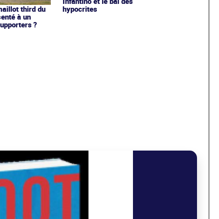
Infantino et le bal des
hypocrites
illot third du
enté à un
upporters ?