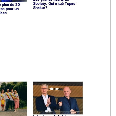
Society: Qui a tué Tupac
e plus de 20
Shakur?
ros pour un
lsea