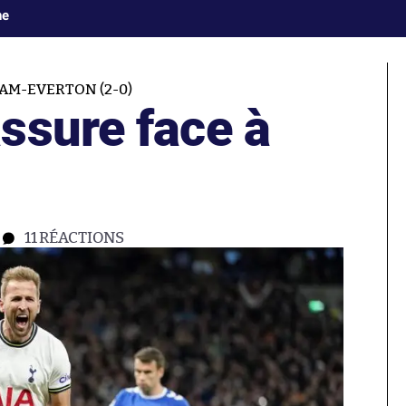
ne
M-EVERTON (2-0)
ssure face à
11
RÉACTIONS