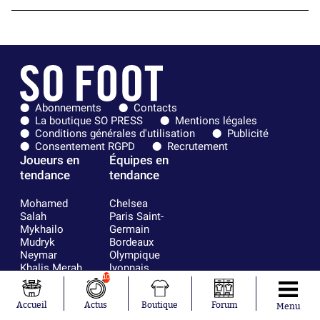
Abonnements
Contacts
La boutique SO PRESS
Mentions légales
Conditions générales d'utilisation
Publicité
Consentement RGPD
Recrutement
Joueurs en
Équipes en
tendance
tendance
Mohamed
Chelsea
Salah
Paris Saint-
Mykhailo
Germain
Mudryk
Bordeaux
Neymar
Olympique
Khalis Merah
lyonnais
10
Loïs Openda
FIFA
Moussa
Real Madrid
Niakhaté
RC Strasbourg
Accueil
Actus
Boutique
Forum
Menu
Nicolás
AC Milan