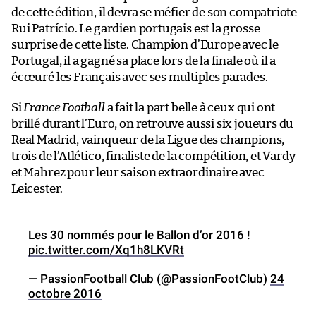
de cette édition, il devra se méfier de son compatriote
Rui Patrício. Le gardien portugais est la grosse
surprise de cette liste. Champion d’Europe avec le
Portugal, il a gagné sa place lors de la finale où il a
écœuré les Français avec ses multiples parades.
Si
France Football
a fait la part belle à ceux qui ont
brillé durant l’Euro, on retrouve aussi six joueurs du
Real Madrid, vainqueur de la Ligue des champions,
trois de l’Atlético, finaliste de la compétition, et Vardy
et Mahrez pour leur saison extraordinaire avec
Leicester.
Les 30 nommés pour le Ballon d’or 2016 !
pic.twitter.com/Xq1h8LKVRt
— PassionFootball Club (@PassionFootClub)
24
octobre 2016