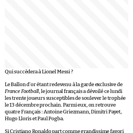
Qui succèdera à Lionel Messi ?
Le Ballon d’or étant redevenu à la garde exclusive de
France Football
, le journal français a dévoilé ce lundi
les trente joueurs susceptibles de soulever le trophée
le 13 décembre prochain. Parmi eux, on retrouve
quatre Français : Antoine Griezmann, Dimitri Payet,
Hugo Lloris et Paul Pogba.
Si Cristiano Ronaldo part comme grandissime favori