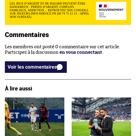
LES JEUX D’ARGENT ET DE HASARD PEUVENT ÊTRE
DANGEREUX : PERTES D’ARGENT, CONFLITS
FAMILIAUX, ADDICTION… RETROUVEZ NOS CONSEILS
SUR JOUEURS-INFO-SERVICE.FR (09 74 75 13 13 – APPEL
NON SURTAXÉ)
Commentaires
Les membres ont posté 0 commentaire sur cet article.
Participez à la discussion
en vous connectant
.
Voir les commentaires
À lire aussi