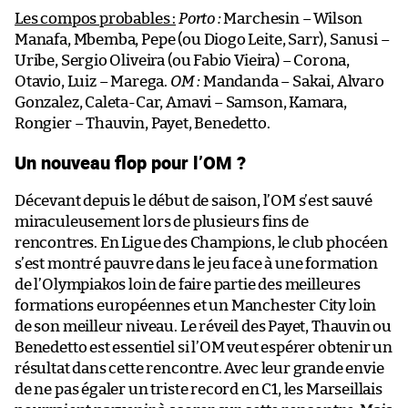
Les compos probables :
Porto :
Marchesin – Wilson
Manafa, Mbemba, Pepe (ou Diogo Leite, Sarr), Sanusi –
Uribe, Sergio Oliveira (ou Fabio Vieira) – Corona,
Otavio, Luiz – Marega.
OM :
Mandanda – Sakai, Alvaro
Gonzalez, Caleta-Car, Amavi – Samson, Kamara,
Rongier – Thauvin, Payet, Benedetto.
Un nouveau flop pour l’OM ?
Décevant depuis le début de saison, l’OM s’est sauvé
miraculeusement lors de plusieurs fins de
rencontres. En Ligue des Champions, le club phocéen
s’est montré pauvre dans le jeu face à une formation
de l’Olympiakos loin de faire partie des meilleures
formations européennes et un Manchester City loin
de son meilleur niveau. Le réveil des Payet, Thauvin ou
Benedetto est essentiel si l’OM veut espérer obtenir un
résultat dans cette rencontre. Avec leur grande envie
de ne pas égaler un triste record en C1, les Marseillais