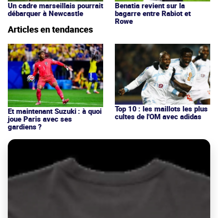
Un cadre marseillais pourrait
Benatia revient sur la
débarquer à Newcastle
bagarre entre Rabiot et
Rowe
Articles en tendances
Top 10 : les maillots les plus
Et maintenant Suzuki : à quoi
cultes de l'OM avec adidas
joue Paris avec ses
gardiens ?