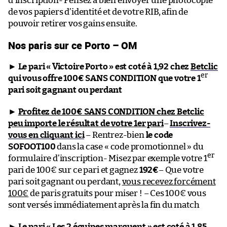
d’inscription- Pensez à bien envoyer une photocopie
de vos papiers d’identité et de votre RIB, afin de
pouvoir retirer vos gains ensuite.
Nos paris sur ce Porto – OM
►
Le pari « Victoire Porto » est coté à 1,92 chez
Betclic
er
qui vous offre 100€ SANS CONDITION que votre 1
pari soit gagnant ou perdant
►
Profitez de 100€ SANS CONDITION chez Betclic
peu importe le résultat de votre 1er pari
–
Inscrivez-
vous en cliquant ici
– Rentrez-bien
le code
SOFOOT100
dans la case « code promotionnel » du
er
formulaire d’inscription- Misez par exemple votre 1
pari de 100€ sur ce pari et gagnez
192€
– Que votre
pari soit gagnant ou perdant,
vous recevez forcément
100€
de paris gratuits pour miser ! – Ces 100€ vous
sont versés immédiatement après la fin du match
►
Le pari « Les 2 équipes marquent » est coté à 1,85