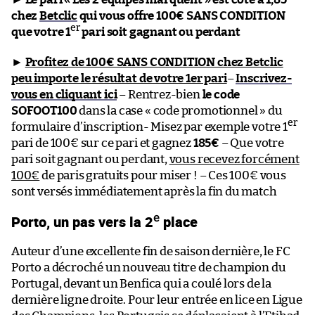
chez
Betclic
qui vous offre 100€ SANS CONDITION
er
que votre 1
pari soit gagnant ou perdant
►
Profitez de 100€ SANS CONDITION chez Betclic
peu importe le résultat de votre 1er pari
–
Inscrivez-
vous en cliquant ici
– Rentrez-bien
le code
SOFOOT100
dans la case « code promotionnel » du
er
formulaire d’inscription- Misez par exemple votre 1
pari de 100€ sur ce pari et gagnez
185€
– Que votre
pari soit gagnant ou perdant,
vous recevez forcément
100€
de paris gratuits pour miser ! – Ces 100€ vous
sont versés immédiatement après la fin du match
e
Porto, un pas vers la 2
place
Auteur d’une excellente fin de saison dernière, le FC
Porto a décroché un nouveau titre de champion du
Portugal, devant un Benfica qui a coulé lors de la
dernière ligne droite. Pour leur entrée en lice en Ligue