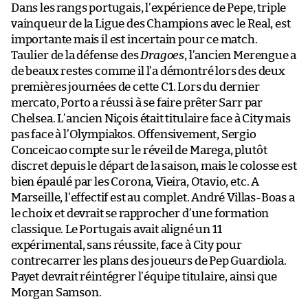
Dans les rangs portugais, l’expérience de Pepe, triple
vainqueur de la Ligue des Champions avec le Real, est
importante mais il est incertain pour ce match.
Taulier de la défense des
Dragoes
, l’ancien Merengue a
de beaux restes comme il l’a démontré lors des deux
premières journées de cette C1. Lors du dernier
mercato, Porto a réussi à se faire prêter Sarr par
Chelsea. L’ancien Niçois était titulaire face à City mais
pas face à l’Olympiakos. Offensivement, Sergio
Conceicao compte sur le réveil de Marega, plutôt
discret depuis le départ de la saison, mais le colosse est
bien épaulé par les Corona, Vieira, Otavio, etc. A
Marseille, l’effectif est au complet. André Villas-Boas a
le choix et devrait se rapprocher d’une formation
classique. Le Portugais avait aligné un 11
expérimental, sans réussite, face à City pour
contrecarrer les plans des joueurs de Pep Guardiola.
Payet devrait réintégrer l’équipe titulaire, ainsi que
Morgan Samson.