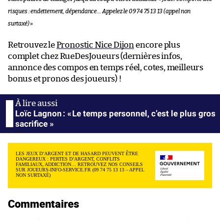
risques : endettement, dépendance… Appelez le 09 74 75 13 13 (appel non
surtaxé)
»
Retrouvez le
Pronostic Nice Dijon
encore plus
complet chez RueDesJoueurs (dernières infos,
annonce des compos en temps réel, cotes, meilleurs
bonus et pronos des joueurs) !
Loïc Lagnon : « Le temps personnel, c’est le plus gros
sacrifice »
LES JEUX D’ARGENT ET DE HASARD PEUVENT ÊTRE
DANGEREUX : PERTES D’ARGENT, CONFLITS
FAMILIAUX, ADDICTION… RETROUVEZ NOS CONSEILS
SUR JOUEURS-INFO-SERVICE.FR (09 74 75 13 13 – APPEL
NON SURTAXÉ)
Commentaires