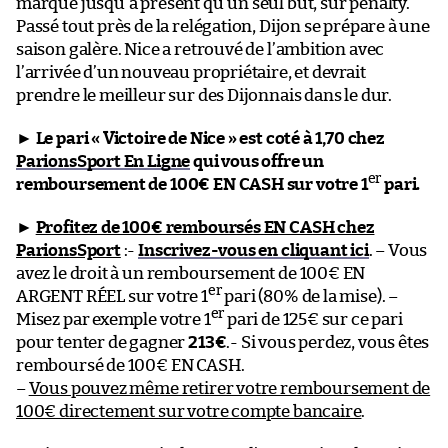
marqué jusqu’à présent qu’un seul but, sur penalty.
Passé tout près de la relégation, Dijon se prépare à une
saison galère. Nice a retrouvé de l’ambition avec
l’arrivée d’un nouveau propriétaire, et devrait
prendre le meilleur sur des Dijonnais dans le dur.
►
Le pari « Victoire de Nice » est coté à 1,70 chez
ParionsSport En Ligne
qui vous offre un
er
remboursement de 100€ EN CASH sur votre 1
pari.
►
Profitez de 100€ remboursés EN CASH chez
ParionsSport
:-
Inscrivez-vous en cliquant ici
. – Vous
avez le droit à un remboursement de 100€ EN
er
ARGENT RÉEL sur votre 1
pari (80% de la mise). –
er
Misez par exemple votre 1
pari de 125€ sur ce pari
pour tenter de gagner
213€
.- Si vous perdez, vous êtes
remboursé de 100€ EN CASH.
–
Vous pouvez même retirer votre remboursement de
100€ directement sur votre compte bancaire
.