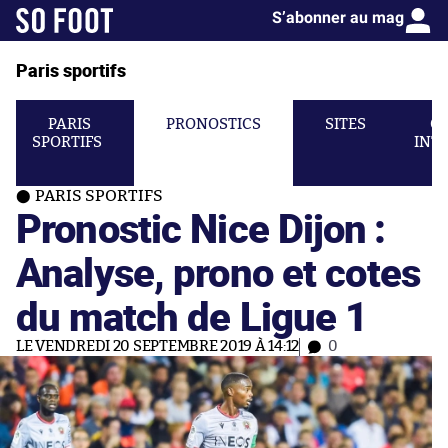
S’abonner au mag
Paris sportifs
PARIS
PRONOSTICS
SITES
C
SPORTIFS
INT
PARIS SPORTIFS
Pronostic Nice Dijon :
Analyse, prono et cotes
du match de Ligue 1
LE VENDREDI 20 SEPTEMBRE 2019 À 14:12
0