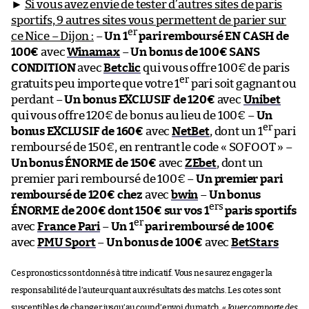
►
Si vous avez envie de tester d’autres sites de paris
sportifs, 9 autres sites vous permettent de parier sur
er
ce Nice – Dijon :
–
Un 1
pari remboursé EN CASH de
100€
avec
Winamax
–
Un bonus de 100€ SANS
CONDITION
avec
Betclic
qui vous offre 100€ de paris
er
gratuits peu importe que votre 1
pari soit gagnant ou
perdant –
Un bonus EXCLUSIF de 120€
avec
Unibet
qui vous offre 120€ de bonus au lieu de 100€ –
Un
er
bonus EXCLUSIF de 160€
avec
NetBet
, dont un 1
pari
remboursé de 150€, en rentrant le code « SOFOOT » –
Un bonus ÉNORME de 150€
avec
ZEbet
, dont un
premier pari remboursé de 100€ –
Un premier pari
remboursé de 120€ chez
avec
bwin
–
Un bonus
ers
ÉNORME de 200€ dont 150€ sur vos 1
paris sportifs
er
avec
France Pari
–
Un 1
pari remboursé de 100€
avec
PMU Sport
–
Un bonus de 100€
avec
BetStars
Ces pronostics sont donnés à titre indicatif. Vous ne saurez engager la
responsabilité de l’auteur quant aux résultats des matchs. Les cotes sont
susceptibles de changer jusqu’au coup d’envoi du match. «
Jouer comporte des