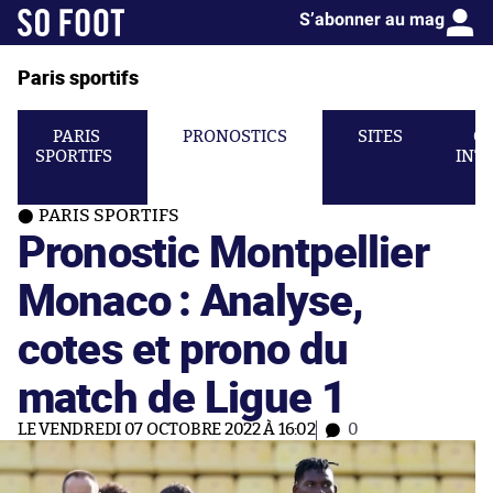
S’abonner au mag
Paris sportifs
PARIS
PRONOSTICS
SITES
C
SPORTIFS
INT
PARIS SPORTIFS
Pronostic Montpellier
Monaco : Analyse,
cotes et prono du
match de Ligue 1
LE VENDREDI 07 OCTOBRE 2022 À 16:02
0