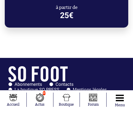
à partir de
25€
Abonnements
Contacts
La boutique SO PRESS
Mentions légales
10
Conditions générales d'utilisation
Publicité
Consentement RGPD
Recrutement
Accueil
Actus
Boutique
Forum
Joueurs en
Équipes en
Menu
tendance
tendance
Maghnes
Paris Saint-
Akliouche
Germain