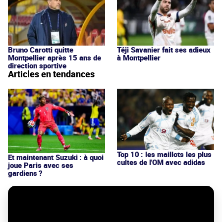
Bruno Carotti quitte
Téji Savanier fait ses adieux
Montpellier après 15 ans de
à Montpellier
direction sportive
Articles en tendances
Top 10 : les maillots les plus
Et maintenant Suzuki : à quoi
cultes de l'OM avec adidas
joue Paris avec ses
gardiens ?