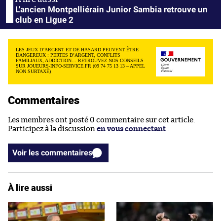
L'ancien Montpelliérain Junior Sambia retrouve un
club en Ligue 2
LES JEUX D’ARGENT ET DE HASARD PEUVENT ÊTRE
DANGEREUX : PERTES D’ARGENT, CONFLITS
FAMILIAUX, ADDICTION… RETROUVEZ NOS CONSEILS
SUR JOUEURS-INFO-SERVICE.FR (09 74 75 13 13 – APPEL
NON SURTAXÉ)
Commentaires
Les membres ont posté 0 commentaire sur cet article.
Participez à la discussion
en vous connectant
.
Voir les commentaires
À lire aussi