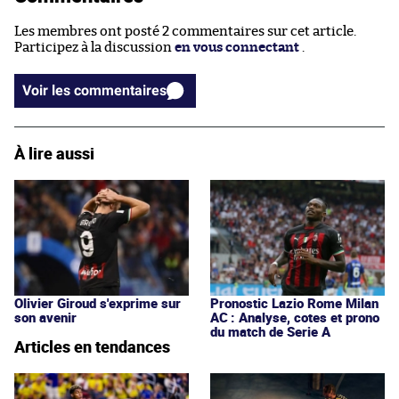
Les membres ont posté 2 commentaires sur cet article.
Participez à la discussion
en vous connectant
.
Voir les commentaires
À lire aussi
Olivier Giroud s'exprime sur
Pronostic Lazio Rome Milan
son avenir
AC : Analyse, cotes et prono
du match de Serie A
Articles en tendances