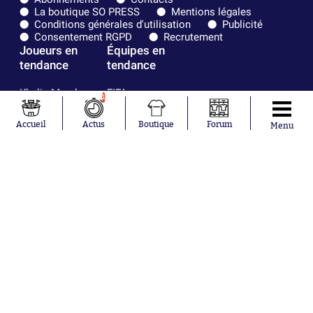
La boutique SO PRESS
Mentions légales
Conditions générales d'utilisation
Publicité
Consentement RGPD
Recrutement
Joueurs en
Équipes en
tendance
tendance
Khalis Merah
FIFA
1
Loïs Openda
Real Madrid
Moussa
Bordeaux
Accueil
Actus
Boutique
Forum
Menu
Niakhaté
France
Nicolás
Chelsea
Tagliafico
Paris Saint-
Pavel Šulc
Germain
Gauthier Hein
Olympique
Lionel Messi
lyonnais
Gonzalo
AC Milan
García Torres
RC Strasbourg
Gio Reyna
RC Lens
Leandro
Paredes