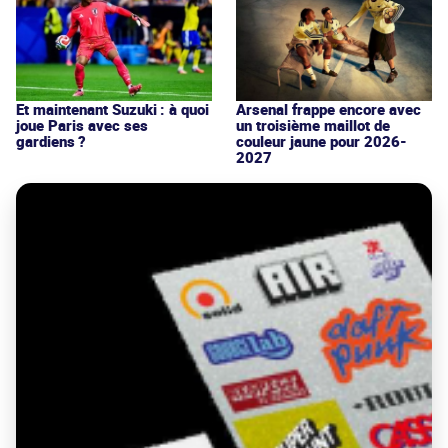
Et maintenant Suzuki : à quoi
Arsenal frappe encore avec
joue Paris avec ses
un troisième maillot de
gardiens ?
couleur jaune pour 2026-
2027