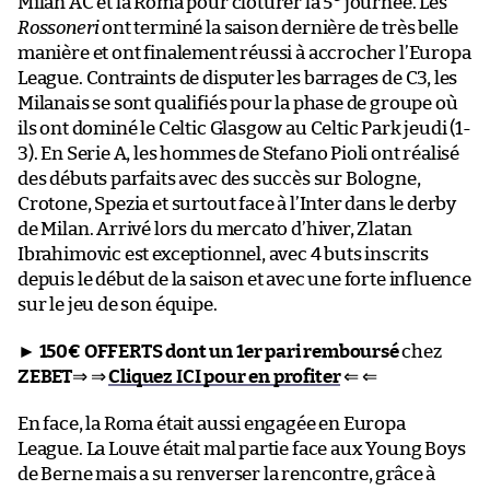
Milan AC et la Roma pour clôturer la 5
journée. Les
Rossoneri
ont terminé la saison dernière de très belle
manière et ont finalement réussi à accrocher l’Europa
League. Contraints de disputer les barrages de C3, les
Milanais se sont qualifiés pour la phase de groupe où
ils ont dominé le Celtic Glasgow au Celtic Park jeudi (1-
3). En Serie A, les hommes de Stefano Pioli ont réalisé
des débuts parfaits avec des succès sur Bologne,
Crotone, Spezia et surtout face à l’Inter dans le derby
de Milan. Arrivé lors du mercato d’hiver, Zlatan
Ibrahimovic est exceptionnel, avec 4 buts inscrits
depuis le début de la saison et avec une forte influence
sur le jeu de son équipe.
►
150€ OFFERTS dont un 1er pari remboursé
chez
ZEBET
⇒ ⇒
Cliquez ICI pour en profiter
⇐ ⇐
En face, la Roma était aussi engagée en Europa
League. La Louve était mal partie face aux Young Boys
de Berne mais a su renverser la rencontre, grâce à