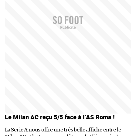
Le Milan AC reçu 5/5 face à l’AS Roma !
La Serie A nous offre une très belle affiche entre le
e