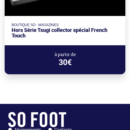
BOUTIQUE SO - MAGAZINES
Hors Série Tsugi collector spécial French
Touch
à partir de
30€
Abonnements
Contacts