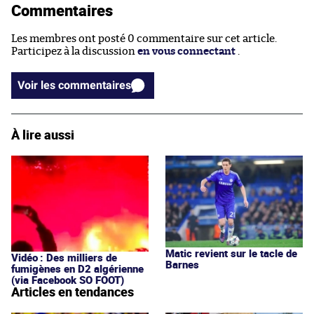
Commentaires
Les membres ont posté 0 commentaire sur cet article.
Participez à la discussion
en vous connectant
.
Voir les commentaires
À lire aussi
Matic revient sur le tacle de
Vidéo : Des milliers de
Barnes
fumigènes en D2 algérienne
(via Facebook SO FOOT)
Articles en tendances