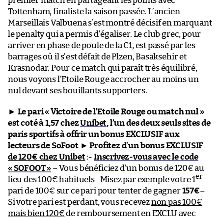
premier match en partageant les points avec
Tottenham, finaliste la saison passée. L’ancien
Marseillais Valbuena s’est montré décisif en marquant
le penalty qui a permis d’égaliser. Le club grec, pour
arriver en phase de poule de la C1, est passé par les
barrages où il s’est défait de Plzen, Basaksehir et
Krasnodar. Pour ce match qui paraît très équilibré,
nous voyons l’Etoile Rouge accrocher au moins un
nul devant ses bouillants supporters.
►
Le pari « Victoire de l’Etoile Rouge ou match nul »
est coté à 1,57 chez
Unibet
, l’un des deux seuls sites de
paris sportifs à offrir un bonus EXCLUSIF aux
lecteurs de SoFoot
►
Profitez d’un bonus EXCLUSIF
de 120€ chez Unibet
:-
Inscrivez-vous avec le code
« SOFOOT »
– Vous bénéficiez d’un bonus de 120€ au
er
lieu des 100€ habituels- Misez par exemple votre 1
pari de 100€ sur ce pari pour tenter de gagner
157€
–
Si votre pari est perdant, vous recevez
non pas 100€
mais bien 120€
de remboursement en EXCLU avec