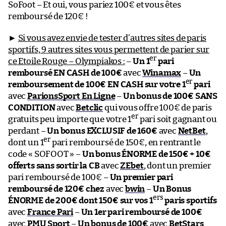
SoFoot – Et oui, vous pariez 100€ et vous êtes
remboursé de 120€ !
►
Si vous avez envie de tester d’autres sites de paris
sportifs, 9 autres sites vous permettent de parier sur
er
ce Etoile Rouge – Olympiakos :
–
Un 1
pari
remboursé EN CASH de 100€
avec
Winamax
–
Un
er
remboursement de 100€ EN CASH sur votre 1
pari
avec
ParionsSport En Ligne
–
Un bonus de 100€ SANS
CONDITION
avec
Betclic
qui vous offre 100€ de paris
er
gratuits peu importe que votre 1
pari soit gagnant ou
perdant –
Un bonus EXCLUSIF de 160€
avec
NetBet
,
er
dont un 1
pari remboursé de 150€, en rentrant le
code « SOFOOT » –
Un bonus ÉNORME de 150€ + 10€
offerts sans sortir la CB
avec
ZEbet
, dont un premier
pari remboursé de 100€ –
Un premier pari
remboursé de 120€ chez
avec
bwin
–
Un Bonus
ers
ÉNORME de 200€ dont 150€ sur vos 1
paris sportifs
avec
France Pari
–
Un 1er pari remboursé de 100€
avec
PMU Sport
–
Un bonus de 100€
avec
BetStars