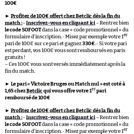
100€
►
Profitez de 100€ offert chez Betclic dès la fin du
match :
–
Inscrivez-vous en cliquant ici
– Rentrez bien
le code SOFOOT
dans la case « code promotionnel » du
er
formulaire d’inscription.- Misez par exemple votre 1
pari de 100€ sur ce pari et gagnez
330€
.- Si votre pari
est perdant, vos 100€ vous sont remboursés en paris
gratuits !
– Ces 100€ vous sont versés immédiatement après la
fin du match.
►
Le pari « Victoire Bruges ou Match nul » est coté à
er
1,65 chez
Betclic
qui vous offre votre 1
pari
remboursé de 100€
►
Profitez de 100€ offert chez Betclic dès la fin du
match :
–
Inscrivez-vous en cliquant ici
– Rentrez bien
le code SOFOOT
dans la case « code promotionnel » du
er
formulaire d’inscription.- Misez par exemple votre 1