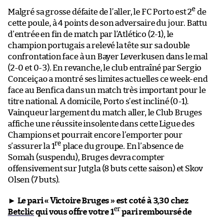
e
Malgré sa grosse défaite de l’aller, le FC Porto est 2
de
cette poule, à 4 points de son adversaire du jour. Battu
d’entrée en fin de match par l’Atlético (2-1), le
champion portugais a relevé la tête sur sa double
confrontation face à un Bayer Leverkusen dans le mal
(2-0 et 0-3). En revanche, le club entraîné par Sergio
Conceiçao a montré ses limites actuelles ce week-end
face au Benfica dans un match très important pour le
titre national. A domicile, Porto s’est incliné (0-1).
Vainqueur largement du match aller, le Club Bruges
affiche une réussite insolente dans cette Ligue des
Champions et pourrait encore l’emporter pour
re
s’assurer la 1
place du groupe. En l’absence de
Somah (suspendu), Bruges devra compter
offensivement sur Jutgla (8 buts cette saison) et Skov
Olsen (7 buts).
►
Le pari « Victoire Bruges » est coté à 3,30 chez
er
Betclic
qui vous offre votre 1
pari remboursé de