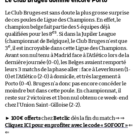
Le Club Bruges est sans doute la plus grosse surprise
de ces poules de Ligue des Champions. En effet, le
champion belge fait partie des 5 équipes déjà
es
qualifiées pour les 8
. Si dans la Jupiler League
(championnat de Belgique), le Club Bruges n’est que
e
3
, il est incroyable dans cette Ligue des Champions.
Avant son nul tenu à Madrid face à l’Atlético lors de la
dernière journée (0-0), les Belges avaient remporté
leurs 3 matchs de la phase aller : face à Leverkusen (1-
0) et l’Atlético (2-0) à domicile, et très largement à
Porto (0-4). Bruges n’a donc pas encore concéder le
moindre but dans cette poule. En championnat, il
reste sur 2 victoires et 1 bon nul obtenu ce week-end
chez l’Union Saint-Gilloise (2-2).
►
100€ offerts
chez
Betclic
dès la fin du match⇒ ⇒
Cliquez ICI pour en profiter avec le code « SOFOOT »
⇐
⇐