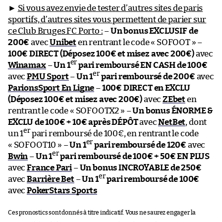
►
Si vous avez envie de tester d’autres sites de paris
sportifs, d’autres sites vous permettent de parier sur
ce Club Bruges FC Porto :
–
Un bonus EXCLUSIF de
200€
avec
Unibet
en rentrant le code « SOFOOT » –
100€ DIRECT (Déposez 100€ et misez avec 200€)
avec
er
Winamax
–
Un 1
pari remboursé EN CASH de 100€
er
avec
PMU Sport
–
Un 1
pari remboursé de 200€
avec
ParionsSport En Ligne
–
100€ DIRECT en EXCLU
(Déposez 100€ et misez avec 200€)
avec
ZEbet
en
rentrant le code « SOFOOTX2 » –
Un bonus ÉNORME &
EXCLU de 100€ + 10€ après DÉPÔT
avec
NetBet
, dont
er
un 1
pari remboursé de 100€, en rentrant le code
er
« SOFOOT10 » –
Un 1
pari remboursé de 120€
avec
er
Bwin
–
Un 1
pari remboursé de 100€ + 50€ EN PLUS
avec
France Pari
–
Un bonus INCROYABLE de 250€
er
avec
Barrière Bet
–
Un 1
pari remboursé de 100€
avec
PokerStars Sports
Ces pronostics sont donnés à titre indicatif. Vous ne saurez engager la