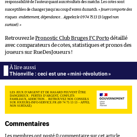
responsabilité de l’auteur quant aux résultats des matchs. Les cotes sont
susceptibles de changer jusqu’au coup d’envoi du match.
« Jouer comporte des
risques : endettement, dépendance… Appelez le 09 74 75 13 13 (appel non
surtaxé). »
Retrouvez le
Pronostic Club Bruges FC Porto
détaillé
avec comparateurs de cotes, statistiques et pronos des
joueurs sur RueDesJoueurs !
Thionville : ceci est une « mini-révolution »
LES JEUX D’ARGENT ET DE HASARD PEUVENT ÊTRE
DANGEREUX : PERTES D’ARGENT, CONFLITS
FAMILIAUX, ADDICTION… RETROUVEZ NOS CONSEILS
SUR JOUEURS-INFO-SERVICE.FR (09 74 75 13 13 – APPEL
NON SURTAXÉ)
Commentaires
Les membres ont posté 0 commentaire sur cet article.