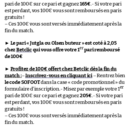
pari de 100€ sur ce pari et gagnez
165€
.- Si votre pari
est perdant, vos 100€ vous sont remboursés en paris
gratuits !
– Ces 100€ vous sont versés immédiatement après la
fin du match.
►
Le pari « Jutgla ou Olsen buteur » est coté à 2,05
er
chez
Betclic
qui vous offre votre 1
pari remboursé
de 100€
►
Profitez de 100€ offert chez Betclic dès la fin du
match :
–
Inscrivez-vous en cliquant ici
– Rentrez bien
le code SOFOOT
dans la case « code promotionnel » du
er
formulaire d’inscription.- Misez par exemple votre 1
pari de 100€ sur ce pari et gagnez
205€
.- Si votre pari
est perdant, vos 100€ vous sont remboursés en paris
gratuits !
– Ces 100€ vous sont versés immédiatement après la
fin du match.