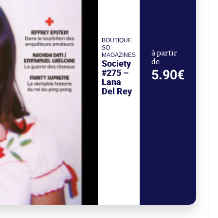
BOUTIQUE
SO -
à partir
MAGAZINES
Society
de
#275 –
5.90€
Lana
Del Rey