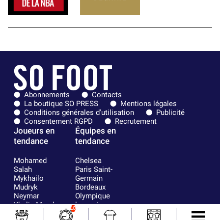
Abonnements
Contacts
La boutique SO PRESS
Mentions légales
Conditions générales d'utilisation
Publicité
Consentement RGPD
Recrutement
Joueurs en
Équipes en
tendance
tendance
Mohamed
Chelsea
Salah
Paris Saint-
Mykhailo
Germain
Mudryk
Bordeaux
Neymar
Olympique
Khalis Merah
lyonnais
10
Loïs Openda
FIFA