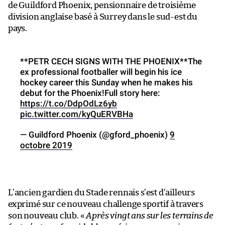
de Guildford Phoenix, pensionnaire de troisième
division anglaise basé à Surrey dans le sud-est du
pays.
**PETR CECH SIGNS WITH THE PHOENIX**The
ex professional footballer will begin his ice
hockey career this Sunday when he makes his
debut for the Phoenix!Full story here:
https://t.co/DdpOdLz6yb
pic.twitter.com/kyQuERVBHa
— Guildford Phoenix (@gford_phoenix)
9
octobre 2019
L’ancien gardien du Stade rennais s’est d’ailleurs
exprimé sur ce nouveau challenge sportif à travers
son nouveau club. «
Après vingt ans sur les terrains de