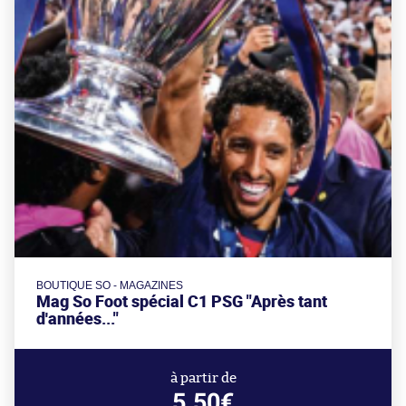
BOUTIQUE SO - MAGAZINES
Mag So Foot spécial C1 PSG "Après tant
d'années..."
à partir de
5.50€