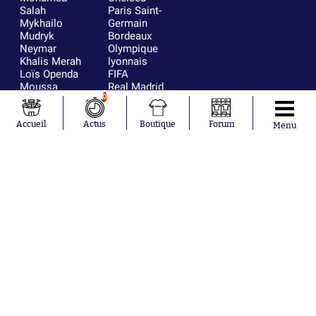
Salah
Paris Saint-
Mykhailo
Germain
Mudryk
Bordeaux
Neymar
Olympique
Khalis Merah
lyonnais
Loïs Openda
FIFA
Moussa
Real Madrid
Niakhaté
RC Strasbourg
0
Nicolás
AC Milan
Tagliafico
France
Accueil
Actus
Boutique
Forum
Menu
Pavel Šulc
RC Lens
Josh Maja
Gauthier Hein