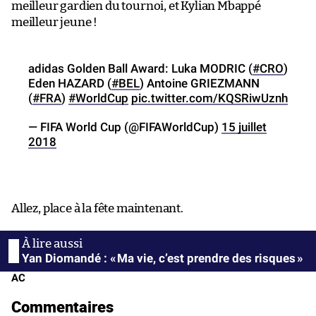
meilleur gardien du tournoi, et Kylian Mbappé
meilleur jeune !
adidas Golden Ball Award: Luka MODRIC (
#CRO
)
Eden HAZARD (
#BEL
) Antoine GRIEZMANN
(
#FRA
)
#WorldCup
pic.twitter.com/KQSRiwUznh
— FIFA World Cup (@FIFAWorldCup)
15 juillet
2018
Allez, place à la fête maintenant.
Yan Diomandé : « Ma vie, c’est prendre des risques »
AC
Commentaires