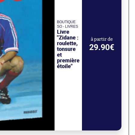
BOUTIQUE
SO - LIVRES
Livre
"Zidane :
à partir de
roulette,
29.90€
tonsure
et
première
étoile"