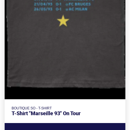
BOUTIQUE SO - T-SHIRT
T-Shirt "Marseille 93" On Tour