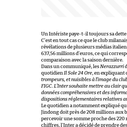
Un Intériste paye-t-il toujours sa dette
C’est en tout cas ce que le club milana
révélations de plusieurs médias italie
637,56 millions d’euros, ce qui corres
comparaison avec la saison dernière.
Dans un communiqué, les
Nerazzurri
d
quotidien
Il Sole 24 Ore
, en expliquant 
trompeurs, et nuisibles à l’image du club
FIGC. L’Inter souhaite mettre au clair q
données compréhensives et des informatio
dispositions réglementaires relatives au
Le quotidien a notamment expliqué que
Jindong doit près de 208 millions aux 
percevoir une somme proche des 220 mil
chiffres, l’Inter a décidé de prendre d