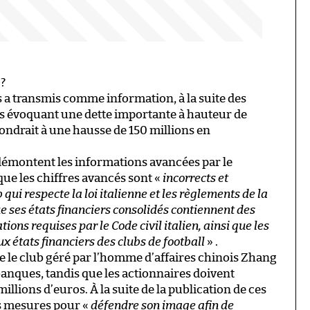
 ?
is a transmis comme information, à la suite des
ns évoquant une dette importante à hauteur de
pondrait à une hausse de 150 millions en
émontent les informations avancées par le
que les chiffres avancés sont «
incorrects et
 qui respecte la loi italienne et les règlements de la
ue ses états financiers consolidés contiennent des
ns requises par le Code civil italien, ainsi que les
x états financiers des clubs de football
» .
 le club géré par l’homme d’affaires chinois Zhang
banques, tandis que les actionnaires doivent
lions d’euros. À la suite de la publication de ces
es mesures pour «
défendre son image afin de