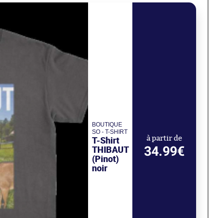
BOUTIQUE
SO - T-SHIRT
T-Shirt
à partir de
34.99€
THIBAUT
(Pinot)
noir