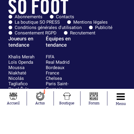
Abonnements
Contacts
La boutique SO PRESS
Mentions légales
Conditions générales d'utilisation
Publicité
Consentement RGPD
Recrutement
Joueurs en
Équipes en
tendance
tendance
Khalis Merah
FIFA
Loïs Openda
Real Madrid
Moussa
Bordeaux
Niakhaté
France
Nicolás
Chelsea
Tagliafico
Paris Saint-
Pavel Šulc
Germain
1
Gauthier Hein
Olympique
Lionel Messi
lyonnais
Accueil
Actus
Boutique
Forum
Menu
Gonzalo
AC Milan
García Torres
RC Strasbourg
Gio Reyna
RC Lens
Leandro
Paredes