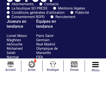
Abonnements
Contacts
La boutique SO PRESS
Mentions légales
Conditions générales d'utilisation
Publicité
Consentement RGPD
Recrutement
Joueurs en
Équipes en
tendance
tendance
Lionel Messi
Paris Saint-
Maghnes
Germain
Akliouche
Real Madrid
Mohamed
Olympique de
Salah
Marseille
Neymar
FIFA
Julián Álvarez
FC Barcelone
10
Ferrán Torres
Argentine
Kilian Corredor
Olympique
Accueil
Actus
Boutique
Forum
Menu
Franco
lyonnais
Mastantuono
AS Monaco
Orel Mangala
RC Strasbourg
Rio Mavuba
Trabzonspor