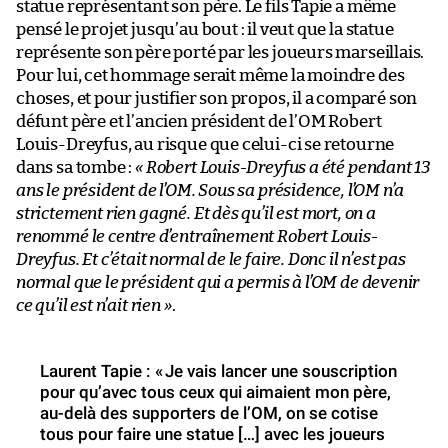
statue représentant son père. Le fils Tapie a même
pensé le projet jusqu’au bout : il veut que la statue
représente son père porté par les joueurs marseillais.
Pour lui, cet hommage serait même la moindre des
choses, et pour justifier son propos, il a comparé son
défunt père et l’ancien président de l’OM Robert
Louis-Dreyfus, au risque que celui-ci se retourne
dans sa tombe :
« Robert Louis-Dreyfus a été pendant 13
ans le président de l’OM. Sous sa présidence, l’OM n’a
strictement rien gagné. Et dès qu’il est mort, on a
renommé le centre d’entraînement Robert Louis-
Dreyfus. Et c’était normal de le faire. Donc il n’est pas
normal que le président qui a permis à l’OM de devenir
ce qu’il est n’ait rien »
.
Laurent Tapie : « Je vais lancer une souscription
pour qu’avec tous ceux qui aimaient mon père,
au-delà des supporters de l’OM, on se cotise
tous pour faire une statue […] avec les joueurs